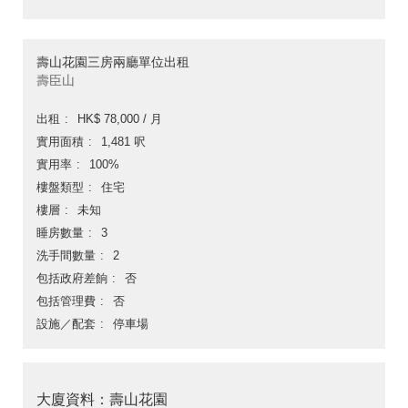
壽山花園三房兩廳單位出租
壽臣山
出租
HK$ 78,000 / 月
實用面積
1,481 呎
實用率
100%
樓盤類型
住宅
樓層
未知
睡房數量
3
洗手間數量
2
包括政府差餉
否
包括管理費
否
設施／配套
停車場
大廈資料：壽山花園