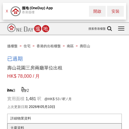
搵地 (OneDay) App
開啟
安裝
X
香港搵樓
搜索香港樓盤
Togg
navi
搵樓盤
>
住宅
>
香港的出租樓盤
>
南區
>
壽臣山
已過期
壽山花園三房兩廳單位出租
HK$ 78,000 / 月
3
2
實用面積
1,481
呎
@HK$ 53
/ 呎 / 月
上次更新日期
2026年05月10日
詳細物業資料
大廈資料