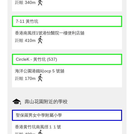
距離
340m
7-11 黃竹坑
香港南風徑1號港怡醫院一樓便利店舖
距離
410m
CircleK - 黃竹坑 (537)
海洋公園港鐵站ocp 5 號舖
距離
170m
壽山花園附近的學校
聖保羅男女中學附屬小學
香港黄竹坑南風徑１１號