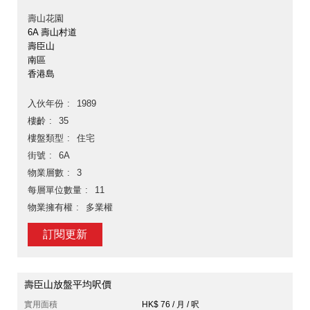
壽山花園
6A 壽山村道
壽臣山
南區
香港島
入伙年份
1989
樓齡
35
樓盤類型
住宅
街號
6A
物業層數
3
每層單位數量
11
物業擁有權
多業權
訂閱更新
壽臣山放盤平均呎價
實用面積
HK$ 76 / 月 / 呎