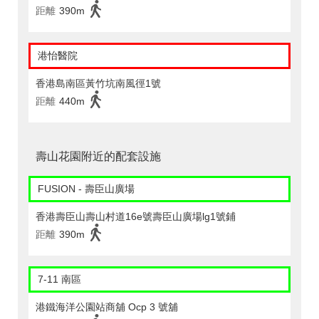
距離
390m
港怡醫院
香港島南區黃竹坑南風徑1號
距離
440m
壽山花園附近的配套設施
FUSION - 壽臣山廣場
香港壽臣山壽山村道16e號壽臣山廣場lg1號鋪
距離
390m
7-11 南區
港鐵海洋公園站商舖 Ocp 3 號舖