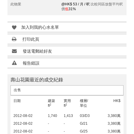
此物業
@HK$ 53 / 月 / 呎
比較同區放盤平均呎
價
低
31%
加入到我的心水名單
打印此頁
發送電郵給好友
報告錯誤
壽山花園最近的成交紀錄
出售
日期
建築
實用
樓層/
HK$
2
2
ft
ft
單位
2012-08-02
1,740
1,413
03/D3
3,380萬
2012-08-02
-
-
G/21
3,380萬
2012-08-02
-
-
G/25
3,380萬