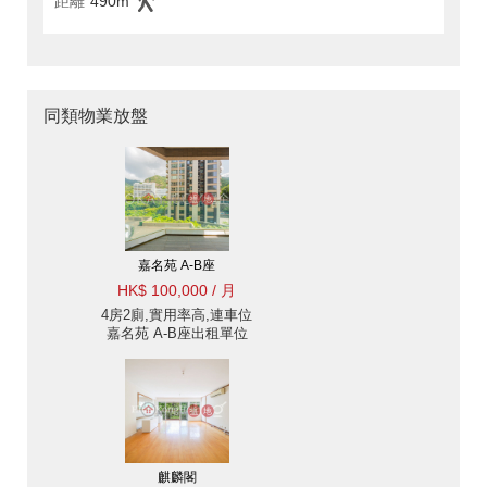
距離
490m
同類物業放盤
嘉名苑 A-B座
HK$ 100,000 / 月
4房2廁,實用率高,連車位
嘉名苑 A-B座出租單位
麒麟閣