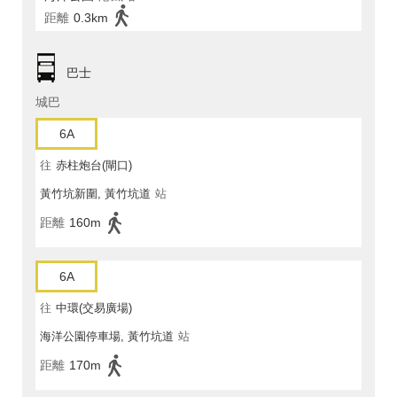
距離
0.3km
巴士
城巴
6A
往
赤柱炮台(閘口)
黃竹坑新圍, 黃竹坑道
站
距離
160m
6A
往
中環(交易廣場)
海洋公園停車場, 黃竹坑道
站
距離
170m