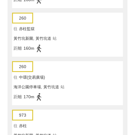
260
往
赤柱監獄
黃竹坑新圍, 黃竹坑道
站
距離
160m
260
往
中環(交易廣場)
海洋公園停車場, 黃竹坑道
站
距離
170m
973
往
赤柱