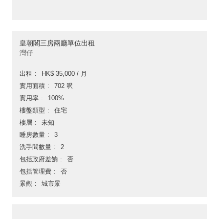
皇朝閣三房兩廳單位出租
灣仔
出租
HK$ 35,000 / 月
實用面積
702 呎
實用率
100%
樓盤類型
住宅
樓層
未知
睡房數量
3
洗手間數量
2
包括政府差餉
否
包括管理費
否
景觀
城市景