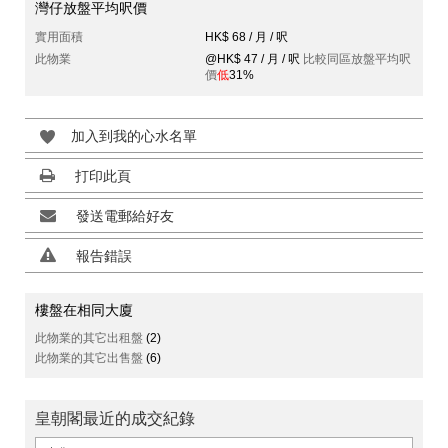
灣仔放盤平均呎價
實用面積
HK$ 68 / 月 / 呎
此物業
@HK$ 47 / 月 / 呎
比較同區放盤平均呎
價
低
31%
加入到我的心水名單
打印此頁
發送電郵給好友
報告錯誤
樓盤在相同大廈
此物業的其它出租盤
(2)
此物業的其它出售盤
(6)
皇朝閣最近的成交紀錄