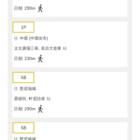
距離
290m
1P
往
中環 (中環街市)
太古廣場三座, 皇后大道東
站
距離
230m
5B
往
堅尼地城
晏頓街, 軒尼詩道
站
距離
290m
5B
往
堅尼地城