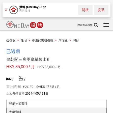
搵地 (OneDay) App
開啟
安裝
X
香港搵樓
搜索香港樓盤
Togg
navi
搵樓盤
>
住宅
>
香港的出租樓盤
>
灣仔區
>
灣仔
已過期
皇朝閣三房兩廳單位出租
HK$ 35,000 / 月
HK$ 33,000 / 月
3
2
實用面積
702
呎
@HK$ 47
/ 呎 / 月
上次升價日期
2024年05月31日
詳細物業資料
大廈資料