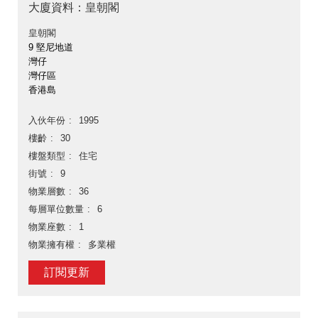
大廈資料：皇朝閣
皇朝閣
9 堅尼地道
灣仔
灣仔區
香港島
入伙年份
1995
樓齡
30
樓盤類型
住宅
街號
9
物業層數
36
每層單位數量
6
物業座數
1
物業擁有權
多業權
訂閱更新