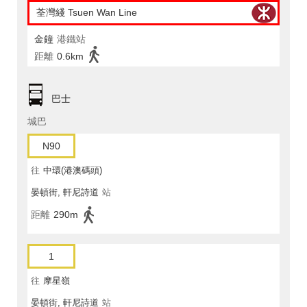
荃灣綫 Tsuen Wan Line
金鐘
港鐵站
距離
0.6km
巴士
城巴
N90
往
中環(港澳碼頭)
晏頓街, 軒尼詩道
站
距離
290m
1
往
摩星嶺
晏頓街, 軒尼詩道
站