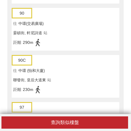
90
往
中環(交易廣場)
晏頓街, 軒尼詩道
站
距離
290m
90C
往
中環 (怡和大廈)
聯發街, 皇后大道東
站
距離
230m
97
往
中環(交易廣場)
查詢類似樓盤
晏頓街, 軒尼詩道
站