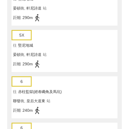
晏頓街, 軒尼詩道
站
距離
290m
5X
往
堅尼地城
晏頓街, 軒尼詩道
站
距離
290m
6
往
赤柱監獄(經舂磡角及馬坑)
聯發街, 皇后大道東
站
距離
240m
6