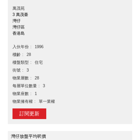
萬茂苑
3 萬茂臺
灣仔
灣仔區
香港島
入伙年份
1996
樓齡
28
樓盤類型
住宅
街號
3
物業層數
28
每層單位數量
3
物業座數
1
物業擁有權
單一業權
訂閱更新
灣仔放盤平均呎價