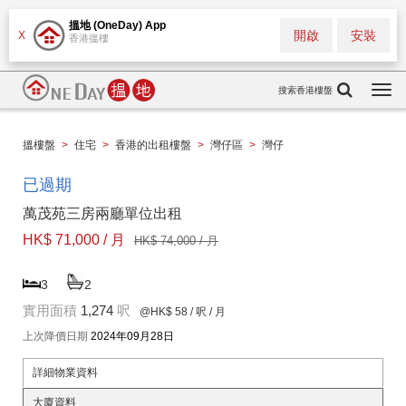
搵地 (OneDay) App
開啟
安裝
X
香港搵樓
搜索香港樓盤
Togg
navi
搵樓盤
>
住宅
>
香港的出租樓盤
>
灣仔區
>
灣仔
已過期
萬茂苑三房兩廳單位出租
HK$ 71,000 / 月
HK$ 74,000 / 月
3
2
實用面積
1,274
呎
@HK$ 58
/ 呎 / 月
上次降價日期
2024年09月28日
詳細物業資料
大廈資料