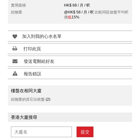
實用面積
HK$ 68 / 月 / 呎
此物業
@HK$ 58 / 月 / 呎
比較同區放盤平均呎
價
低
15%
加入到我的心水名單
打印此頁
發送電郵給好友
報告錯誤
樓盤在相同大廈
此物業的其它出租盤
(2)
香港大廈搜尋
提交