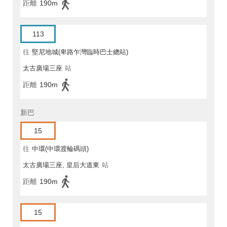
距離
190m
113
往
堅尼地城(卑路乍灣臨時巴士總站)
太古廣場三座
站
距離
190m
新巴
15
往
中環(中環渡輪碼頭)
太古廣場三座, 皇后大道東
站
距離
190m
15