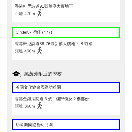
香港軒尼詩道91號華寧大廈地下
距離
470m
CircleK - 灣仔 (477)
香港軒尼詩道68-76號新禧大樓地下 B 號舖
距離
400m
萬茂苑附近的學校
英國文化協會國際幼稚園
香港金鐘法院道３號１樓部份及２樓部份
距離
360m
幼童樂園協會幼兒園