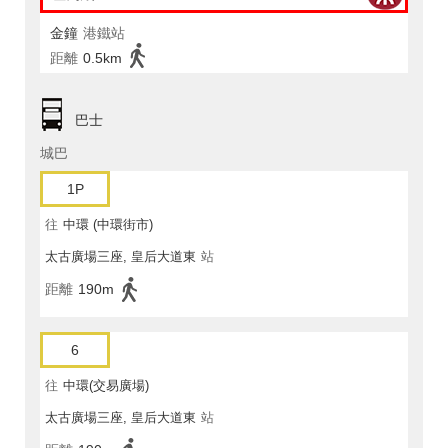
金鐘
港鐵站
距離
0.5km
巴士
城巴
1P
往
中環 (中環街市)
太古廣場三座, 皇后大道東
站
距離
190m
6
往
中環(交易廣場)
太古廣場三座, 皇后大道東
站