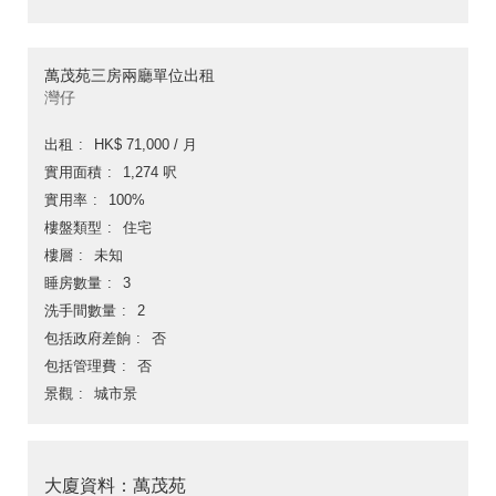
萬茂苑三房兩廳單位出租
灣仔
出租
HK$ 71,000 / 月
實用面積
1,274 呎
實用率
100%
樓盤類型
住宅
樓層
未知
睡房數量
3
洗手間數量
2
包括政府差餉
否
包括管理費
否
景觀
城市景
大廈資料：萬茂苑