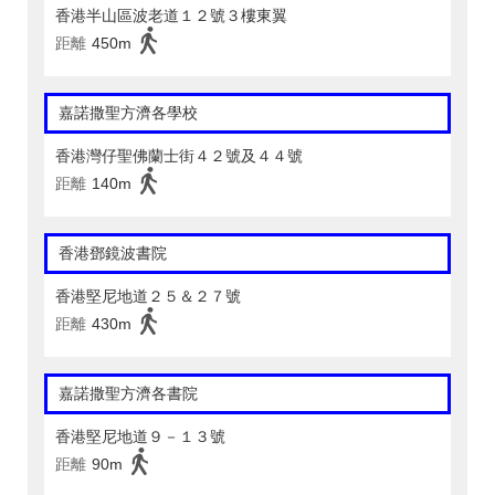
香港半山區波老道１２號３樓東翼
距離
450m
嘉諾撒聖方濟各學校
香港灣仔聖佛蘭士街４２號及４４號
距離
140m
香港鄧鏡波書院
香港堅尼地道２５＆２７號
距離
430m
嘉諾撒聖方濟各書院
香港堅尼地道９－１３號
距離
90m