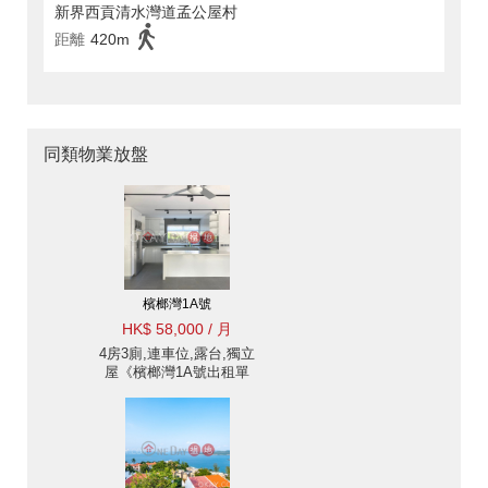
新界西貢清水灣道孟公屋村
距離
420m
同類物業放盤
檳榔灣1A號
HK$ 58,000 / 月
4房3廁,連車位,露台,獨立
屋《檳榔灣1A號出租單
位》