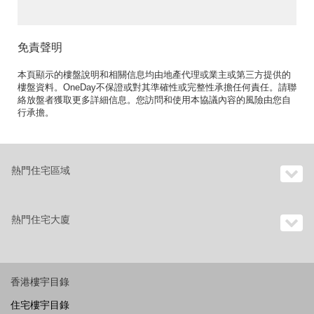
業 ID:A43坑口永隆路38-
44號出售單位
免責聲明
本頁顯示的樓盤說明和相關信息均由地產代理或業主或第三方提供的
樓盤資料。OneDay不保證或對其準確性或完整性承擔任何責任。請聯
絡放盤者獲取更多詳細信息。您訪問和使用本協議內容的風險由您自
行承擔。
熱門住宅區域
熱門住宅大廈
香港樓宇目錄
住宅樓宇目錄