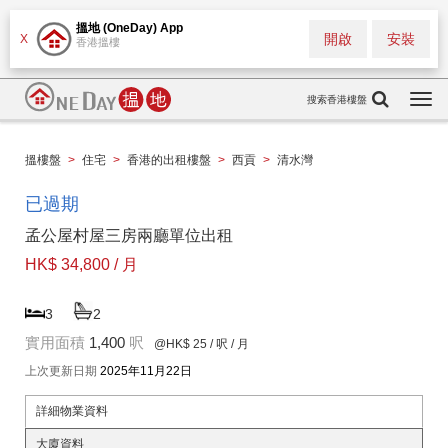
搵地 (OneDay) App
開啟
安裝
X
香港搵樓
搜索香港樓盤
Togg
navi
搵樓盤
>
住宅
>
香港的出租樓盤
>
西貢
>
清水灣
已過期
孟公屋村屋三房兩廳單位出租
HK$ 34,800 / 月
3
2
實用面積
1,400
呎
@HK$ 25
/ 呎 / 月
上次更新日期
2025年11月22日
詳細物業資料
大廈資料