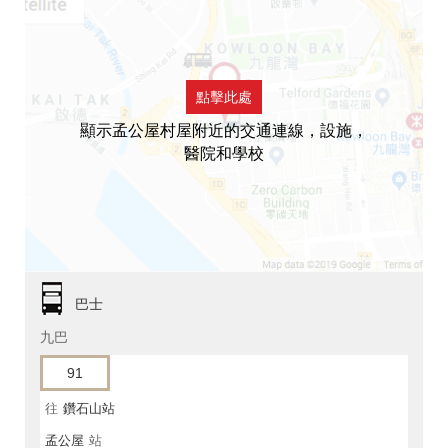
點擊此處
顯示孟公屋村屋附近的交通連線，設施，
醫院和學校
巴士
九巴
91
往
鑽石山站
孟公屋
站