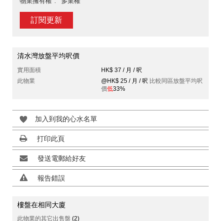
物業擁有權
多業權
訂閱更新
清水灣放盤平均呎價
實用面積
HK$ 37 / 月 / 呎
此物業
@HK$ 25 / 月 / 呎
比較同區放盤平均呎
價
低
33%
加入到我的心水名單
打印此頁
發送電郵給好友
報告錯誤
樓盤在相同大廈
此物業的其它出售盤
(2)