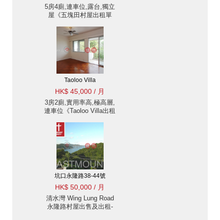
5房4廁,連車位,露台,獨立
屋《五塊田村屋出租單
位》
Taoloo Villa
HK$ 45,000 / 月
3房2廁,實用率高,極高層,
連車位《Taoloo Villa出租
單位》
坑口永隆路38-44號
HK$ 50,000 / 月
清水灣 Wing Lung Road
永隆路村屋出售及出租-
海景, 近坑口地鐵站 | 物