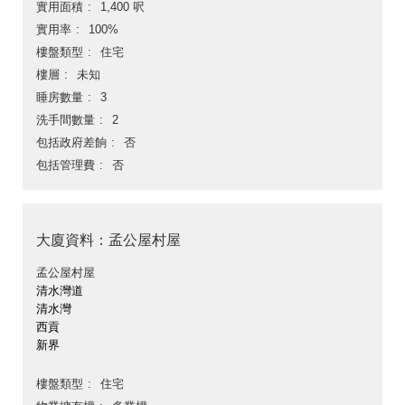
實用面積
1,400 呎
實用率
100%
樓盤類型
住宅
樓層
未知
睡房數量
3
洗手間數量
2
包括政府差餉
否
包括管理費
否
大廈資料：孟公屋村屋
孟公屋村屋
清水灣道
清水灣
西貢
新界
樓盤類型
住宅