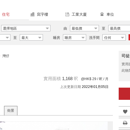
住宅
寫字樓
工業大廈
車位
選擇地區
由
最低價
至
最高價
至
最大
睡房
睡房
洗手間
任何
司徒
>
灣仔
實用
此物
實用面積
1,168
呎
@HK$ 29
/ 呎 / 月
上次更新日期
2022年01月05日
街景