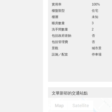
實用率
100%
樓盤類型
住宅
樓層
未知
睡房數量
3
洗手間數量
2
包括政府差餉
否
包括管理費
否
景觀
城市景
設施／配套
停車場
文華新邨的交通站點