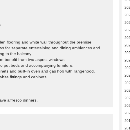
20
20
20
20
.
20
20
en flooring and white wall throughout the premise.
20
ows for separate entertaining and dining ambiences and
20
ing to the balcony.
 benefit from two aspect windows.
20
 to put beds and accompanying furniture.
20
cabinets and built-in oven and gas hob with rangehood.
20
hite fittings and cabinets.
202
202
20
have alfresco dinners.
20
20
20
20