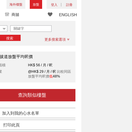
海外樓盤
放盤
登入
註冊
商舖
ENGLISH
搜索
更多搜索選項
拔道放盤平均呎價
面積
HK$ 56 / 月 / 呎
業
@HK$ 29 / 月 / 呎
比較同區
放盤平均呎價
低
48%
查詢類似樓盤
加入到我的心水名單
打印此頁