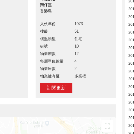
20
灣仔區
20
香港島
20
入伙年份
1973
20
樓齡
51
20
樓盤類型
住宅
20
街號
10
20
物業層數
12
20
每層單位數量
4
20
物業座數
2
20
物業擁有權
多業權
20
20
訂閱更新
20
20
20
20
20
201