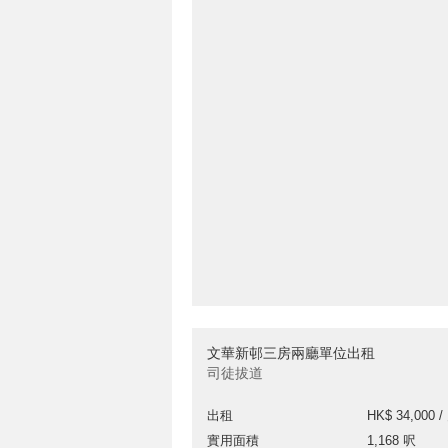
文華新邨三房兩廳單位出租
司徒拔道
出租
HK$ 34,000 /
實用面積
1,168 呎