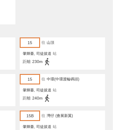
15
往
山頂
肇輝臺, 司徒拔道
站
距離
230m
15
往
中環(中環渡輪碼頭)
肇輝臺, 司徒拔道
站
距離
240m
15B
往
灣仔 (會展新翼)
肇輝臺, 司徒拔道
站