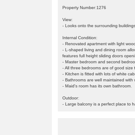
Property Number:1276
View:
- Looks onto the surrounding buildings
Internal Condition:
- Renovated apartment with light wood
- L-shaped living and dining room all
features full height sliding doors open
- Master bedroom and second bedroom
- All three bedrooms are of good size
- Kitchen is fitted with lots of white 
- Bathrooms are well maintained with w
- Maid's room has its own bathroom.
Outdoor:
- Large balcony is a perfect place to 