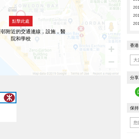
201
201
點擊此處
201
新邨附近的交通連線，設施，醫
院和學校
香港
分享
保持