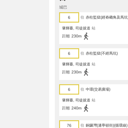
城巴
6
往
赤柱監獄(經舂磡角及馬坑
肇輝臺, 司徒拔道
站
距離
230m
6
往
赤柱監獄(不經馬坑)
肇輝臺, 司徒拔道
站
距離
230m
6
往
中環(交易廣場)
肇輝臺, 司徒拔道
站
距離
240m
76
往
銅鑼灣(邊寧頓街)(循環線)