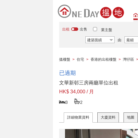
出租
出售
業主盤
建築面績
由
最細
搵樓盤
>
住宅
>
香港的出租樓盤
>
灣仔區
已過期
文華新邨三房兩廳單位出租
HK$ 34,000 / 月
3
2
詳細物業資料
大廈資料
地圖