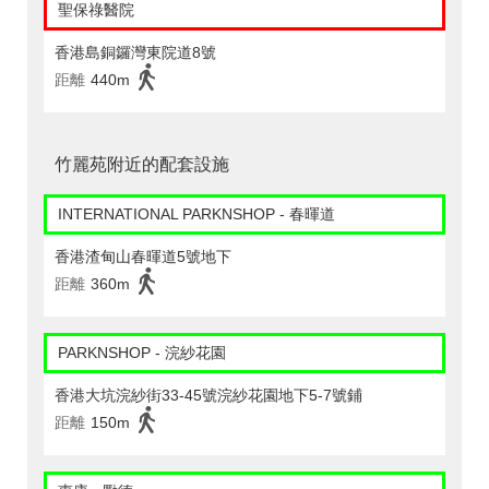
聖保祿醫院
香港島銅鑼灣東院道8號
距離
440m
竹麗苑附近的配套設施
INTERNATIONAL PARKNSHOP - 春暉道
香港渣甸山春暉道5號地下
距離
360m
PARKNSHOP - 浣紗花園
香港大坑浣紗街33-45號浣紗花園地下5-7號鋪
距離
150m