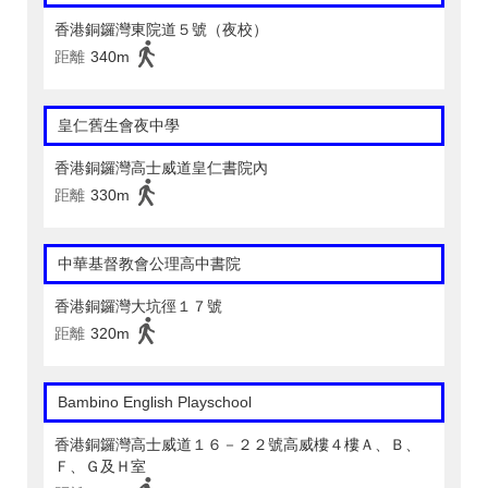
香港銅鑼灣東院道５號（夜校）
距離
340m
皇仁舊生會夜中學
香港銅鑼灣高士威道皇仁書院內
距離
330m
中華基督教會公理高中書院
香港銅鑼灣大坑徑１７號
距離
320m
Bambino English Playschool
香港銅鑼灣高士威道１６－２２號高威樓４樓Ａ、Ｂ、
Ｆ、Ｇ及Ｈ室