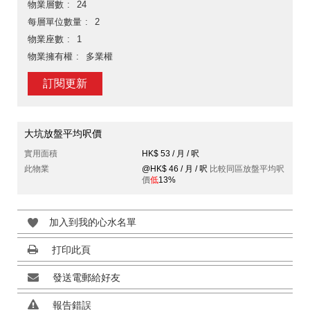
物業層數
24
每層單位數量
2
物業座數
1
物業擁有權
多業權
訂閱更新
大坑放盤平均呎價
實用面積
HK$ 53 / 月 / 呎
此物業
@HK$ 46 / 月 / 呎
比較同區放盤平均呎
價
低
13%
加入到我的心水名單
打印此頁
發送電郵給好友
報告錯誤