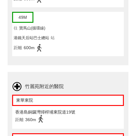
49M
往
寶馬山(循環線)
港鐵天后站巴士總站
站
距離
600m
竹麗苑附近的醫院
東華東院
香港島銅鑼灣掃桿埔東院道19號
距離
360m