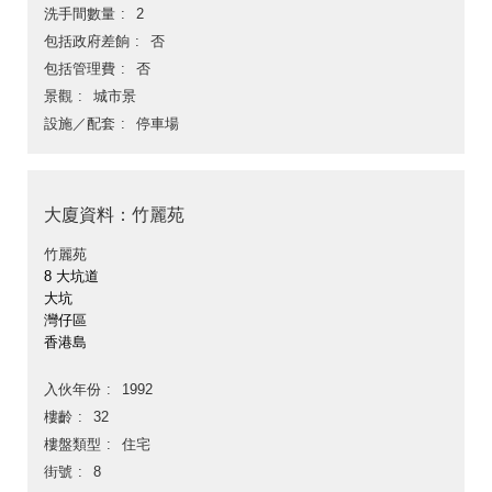
洗手間數量
2
包括政府差餉
否
包括管理費
否
景觀
城市景
設施／配套
停車場
大廈資料：竹麗苑
竹麗苑
8 大坑道
大坑
灣仔區
香港島
入伙年份
1992
樓齡
32
樓盤類型
住宅
街號
8