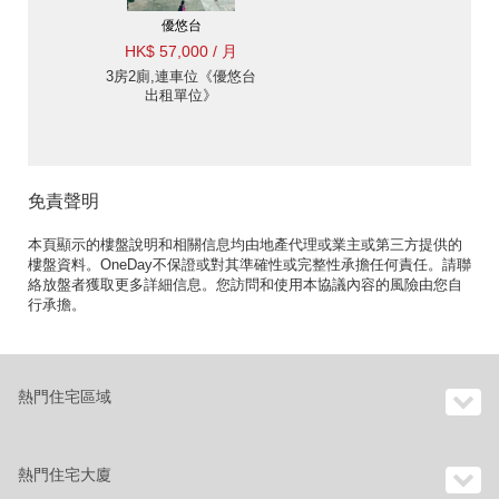
優悠台
HK$ 57,000 / 月
3房2廁,連車位《優悠台
出租單位》
免責聲明
本頁顯示的樓盤說明和相關信息均由地產代理或業主或第三方提供的
樓盤資料。OneDay不保證或對其準確性或完整性承擔任何責任。請聯
絡放盤者獲取更多詳細信息。您訪問和使用本協議內容的風險由您自
行承擔。
熱門住宅區域
熱門住宅大廈