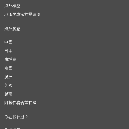
海外樓盤
地產界專家前景論壇
海外房產
中國
日本
柬埔寨
泰國
澳洲
英國
越南
阿拉伯聯合酋長國
你在找什麼？