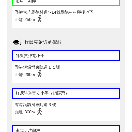
惠康 - 勵德
香港大坑勵德村道4-14號勵德村村榮樓地下
距離
250m
竹麗苑附近的學校
佛教黃焯菴小學
香港銅鑼灣東院道１１號
距離
260m
軒尼詩道官立小學（銅鑼灣）
香港銅鑼灣東院道３號
距離
360m
李陞大坑學校