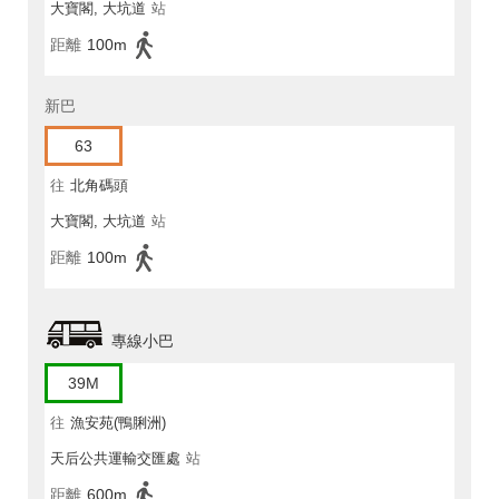
大寶閣, 大坑道
站
距離
100m
新巴
63
往
北角碼頭
大寶閣, 大坑道
站
距離
100m
專線小巴
39M
往
漁安苑(鴨脷洲)
天后公共運輸交匯處
站
距離
600m