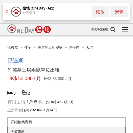
搵地 (OneDay) App
開啟
安裝
X
香港搵樓
搜索香港樓盤
Togg
navi
搵樓盤
>
住宅
>
香港的出租樓盤
>
灣仔區
>
大坑
已過期
竹麗苑三房兩廳單位出租
HK$ 53,000 / 月
HK$ 55,000 / 月
3
2
實用面積
1,208
呎
@HK$ 46
/ 呎 / 月
上次降價日期
2023年01月14日
詳細物業資料
大廈資料