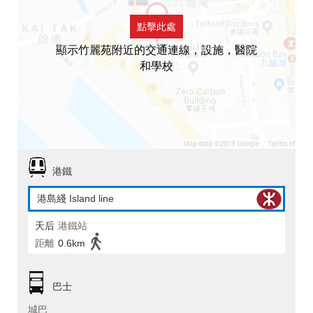
點擊此處
顯示竹麗苑附近的交通連線，設施，醫院
和學校
港鐵
港島綫 Island line
天后
港鐵站
距離
0.6km
巴士
城巴