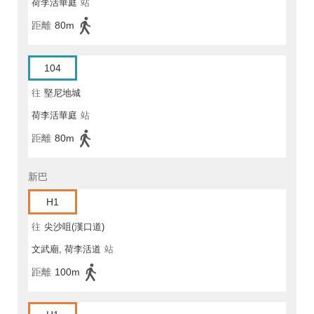
荷李活華庭
站
距離
80m
104
往
堅尼地城
荷李活華庭
站
距離
80m
新巴
H1
往
尖沙咀(漢口道)
文武廟, 荷李活道
站
距離
100m