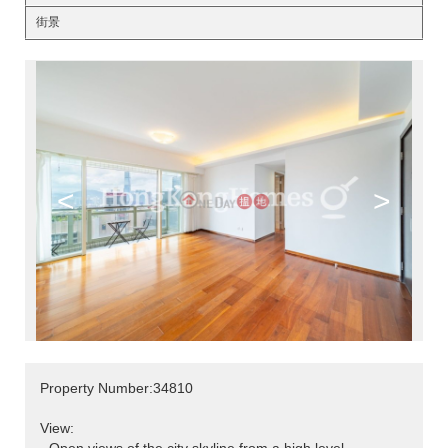
街景
<
>
Property Number:34810
View: