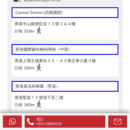
Carmel School (幼稚園部)
香港半山羅便臣道７０號３＆４樓
距離
310m
香港國際蒙特梭利學校（中環）
香港上環文咸東街３５－４３號文華大廈３樓
距離
260m
香港真光幼稚園（堅道）
香港堅道７５號地下至二樓
距離
260m
電話
香港基督教女青年會戴翰芬幼兒學校
+852-28660130