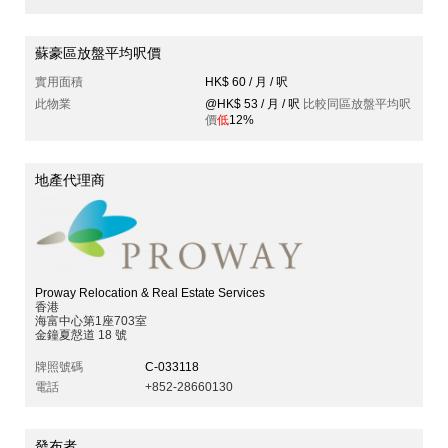
蘇豪區放盤平均呎價
實用面積
HK$ 60 / 月 / 呎
此物業
@HK$ 53 / 月 / 呎
比較同區放盤平均呎
價
低
12%
地產代理商
Proway Relocation & Real Estate Services
香港
海富中心第1座703室
金鐘夏慤道 18 號
牌照號碼
C-033118
電話
+852-28660130
發布者