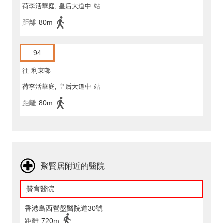
荷李活華庭, 皇后大道中
站
距離
80m
94
往
利東邨
荷李活華庭, 皇后大道中
站
距離
80m
聚賢居附近的醫院
贊育醫院
香港島西營盤醫院道30號
距離
720m