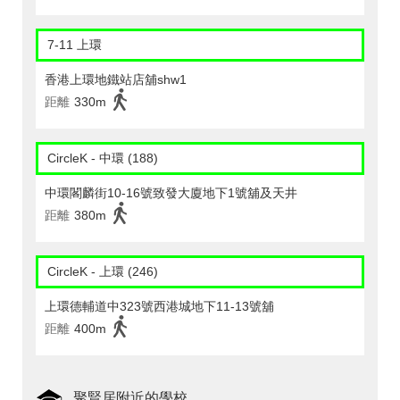
7-11 上環
香港上環地鐵站店舖shw1
距離
330m
CircleK - 中環 (188)
中環閣麟街10-16號致發大廈地下1號舖及天井
距離
380m
CircleK - 上環 (246)
上環德輔道中323號西港城地下11-13號舖
距離
400m
聚賢居附近的學校