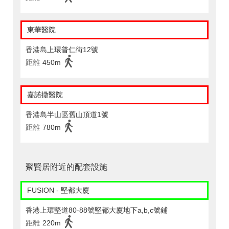
東華醫院
香港島上環普仁街12號
距離
450m
嘉諾撒醫院
香港島半山區舊山頂道1號
距離
780m
聚賢居附近的配套設施
FUSION - 堅都大廈
香港上環堅道80-88號堅都大廈地下a,b,c號鋪
距離
220m