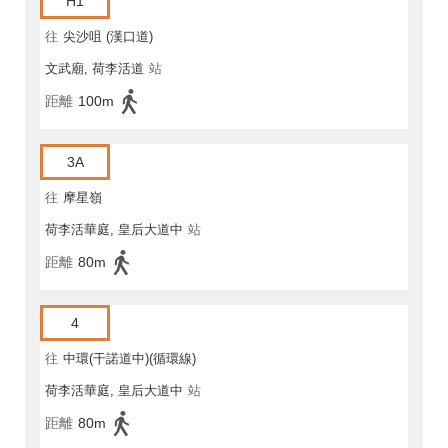
H1
往
尖沙咀 (漢口道)
文武廟, 荷李活道
站
距離
100m
3A
往
摩星嶺
荷李活華庭, 皇后大道中
站
距離
80m
4
往
中環(干諾道中)(循環線)
荷李活華庭, 皇后大道中
站
距離
80m