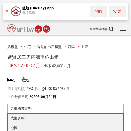
搵地 (OneDay) App
開啟
安裝
X
香港搵樓
搜索香港樓盤
Togg
navi
搵樓盤
>
住宅
>
香港的出租樓盤
>
西區
>
上環
聚賢居三房兩廳單位出租
HK$ 57,000 / 月
HK$ 42,000 / 月
3
2
實用面積
793
呎
@HK$ 53
/ 呎 / 月
上次升價日期
2026年06月24日
詳細物業資料
大廈資料
地圖