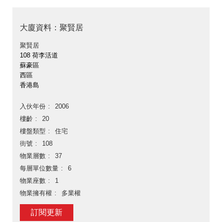
大廈資料：聚賢居
聚賢居
108 荷李活道
蘇豪區
西區
香港島
入伙年份
2006
樓齡
20
樓盤類型
住宅
街號
108
物業層數
37
每層單位數量
6
物業座數
1
物業擁有權
多業權
訂閱更新