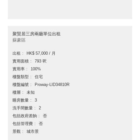
聚賢居三房兩廳單位出租
蘇豪區
出租
HK$ 57,000 / 月
實用面積
793 呎
實用率
100%
樓盤類型
住宅
樓盤編號
Proway-LID34810R
樓層
未知
睡房數量
3
洗手間數量
2
包括政府差餉
否
包括管理費
否
景觀
城市景