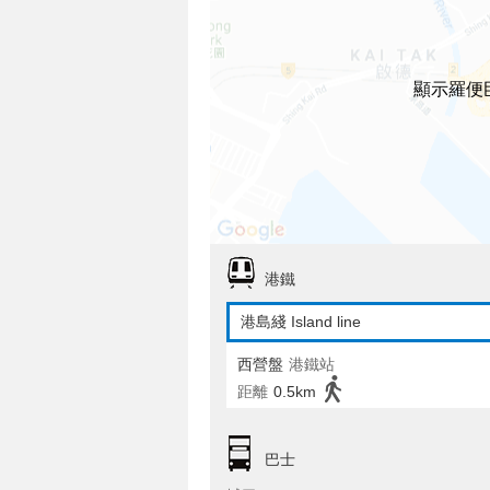
顯示羅便
港鐵
港島綫 Island line
西營盤
港鐵站
距離
0.5km
巴士