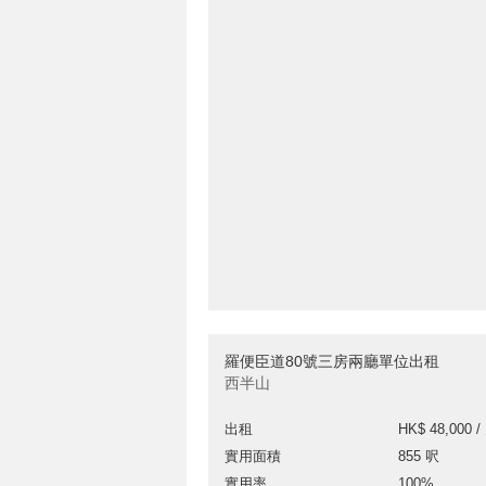
羅便臣道80號三房兩廳單位出租
西半山
出租
HK$ 48,000 /
實用面積
855 呎
實用率
100%