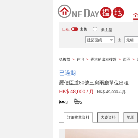
出租
出售
業主盤
建築面績
由
最細
搵樓盤
>
住宅
>
香港的出租樓盤
>
西區
>
已過期
羅便臣道80號三房兩廳單位出租
HK$ 48,000 / 月
HK$ 49,000 / 月
3
2
詳細物業資料
大廈資料
地圖