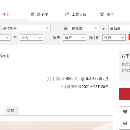
住宅
寫字樓
工業大廈
車位
選擇地區
由
最低價
至
最高價
至
最大
睡房
睡房
洗手間
任何
西半
西半山
實用
此物
實用面積
855
呎
@HK$ 61
/ 呎 / 月
上次降價日期
2021年08月20日
街景