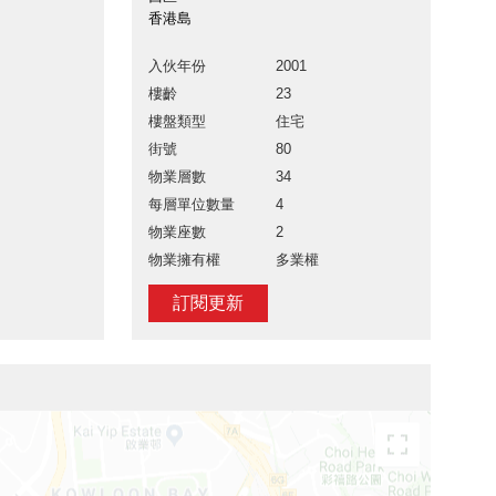
香港島
入伙年份
2001
樓齡
23
樓盤類型
住宅
街號
80
物業層數
34
每層單位數量
4
物業座數
2
物業擁有權
多業權
訂閱更新