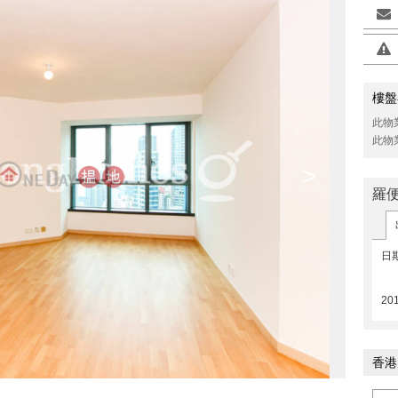
樓盤
此物
此物
>
羅
日
20
香港