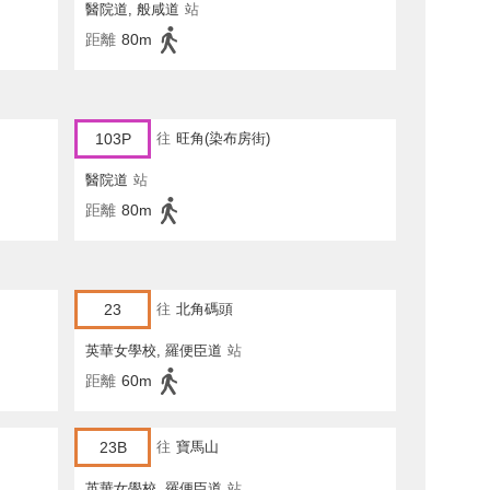
醫院道, 般咸道
站
距離
80m
103P
往
旺角(染布房街)
醫院道
站
距離
80m
23
往
北角碼頭
英華女學校, 羅便臣道
站
距離
60m
23B
往
寶馬山
英華女學校, 羅便臣道
站