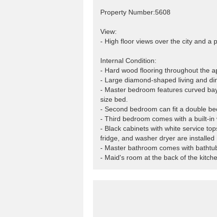
Property Number:5608
View:
- High floor views over the city and a 
Internal Condition:
- Hard wood flooring throughout the ap
- Large diamond-shaped living and di
- Master bedroom features curved bay 
size bed.
- Second bedroom can fit a double be
- Third bedroom comes with a built-in 
- Black cabinets with white service to
fridge, and washer dryer are installed 
- Master bathroom comes with bathtub
- Maid's room at the back of the kitch