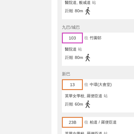
醫院道, 般咸道
站
距離
80m
九巴/城巴
103
往
竹園邨
醫院道
站
距離
80m
新巴
13
往
中環(大會堂)
英華女學校, 羅便臣道
站
距離
60m
23B
往
柏道 / 羅便臣道
英華女學校, 羅便臣道
站