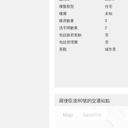
樓盤類型
住宅
樓層
未知
睡房數量
3
洗手間數量
2
包括政府差餉
否
包括管理費
否
景觀
城市景
羅便臣道80號的交通站點