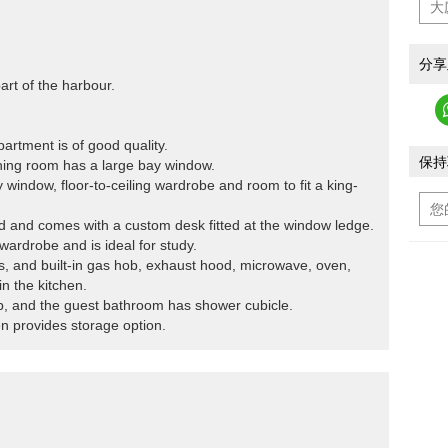
分享
part of the harbour.
artment is of good quality.
保持
ning room has a large bay window.
window, floor-to-ceiling wardrobe and room to fit a king-
d and comes with a custom desk fitted at the window ledge.
wardrobe and is ideal for study.
ps, and built-in gas hob, exhaust hood, microwave, oven,
in the kitchen.
, and the guest bathroom has shower cubicle.
en provides storage option.