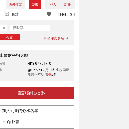
海外樓盤
放盤
登入
註冊
商舖
ENGLISH
搜索
更多搜索選項
山放盤平均呎價
面積
HK$ 67 / 月 / 呎
業
@HK$ 61 / 月 / 呎
比較同區
放盤平均呎價
低
9%
查詢類似樓盤
加入到我的心水名單
打印此頁