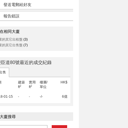
發送電郵給好友
報告錯誤
在相同大廈
業的其它出租盤
(3)
業的其它出售盤
(7)
便臣道80號最近的成交紀錄
出售
期
建築
實用
樓層/
HK$
2
2
ft
ft
單位
18-01-15
-
-
-/-
6億
大廈搜尋