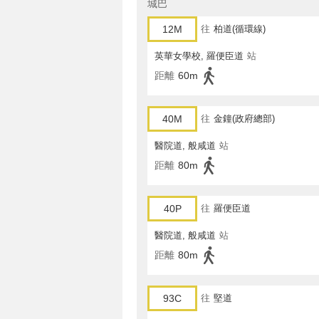
城巴
12M
往
柏道(循環線)
英華女學校, 羅便臣道
站
距離
60m
40M
往
金鐘(政府總部)
醫院道, 般咸道
站
距離
80m
40P
往
羅便臣道
醫院道, 般咸道
站
距離
80m
93C
往
堅道