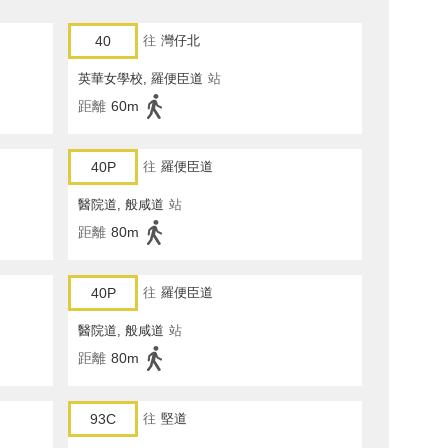
40
往
灣仔北
英華女學校, 羅便臣道
站
距離
60m
40P
往
羅便臣道
醫院道, 般咸道
站
距離
80m
40P
往
羅便臣道
醫院道, 般咸道
站
距離
80m
93C
往
堅道