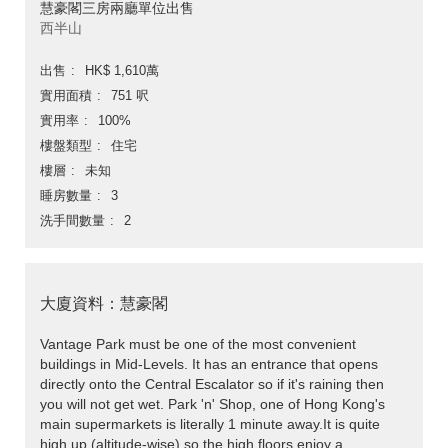
慧豪閣三房兩廳單位出售
西半山
出售
HK$ 1,610萬
實用面積
751 呎
實用率
100%
樓盤類型
住宅
樓層
未知
睡房數量
3
洗手間數量
2
大廈資料：慧豪閣
Vantage Park must be one of the most convenient
buildings in Mid-Levels. It has an entrance that opens
directly onto the Central Escalator so if it's raining then
you will not get wet. Park 'n' Shop, one of Hong Kong's
main supermarkets is literally 1 minute away.It is quite
high up (altitude-wise) so the high floors enjoy a