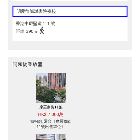
明愛徐誠斌書院夜校
香港中環堅道１１號
距離
390m
同類物業放盤
摩羅廟街11號
HK$ 7,000萬
4房4廁,露台《摩羅廟街
11號出售單位》