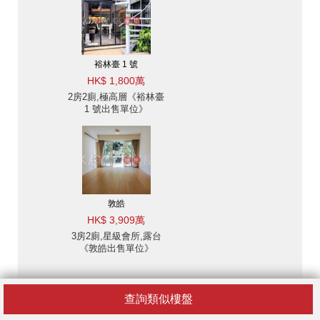
裕林臺 1 號
HK$ 1,800萬
2房2廁,極高層《裕林臺
1 號出售單位》
敦皓
HK$ 3,909萬
3房2廁,星級會所,露台
《敦皓出售單位》
查詢類似樓盤
免責聲明