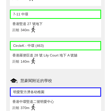
7-11 中環
香港堅道 27 號地下
距離
340m
CircleK - 中環 (463)
香港羅便臣道 28 號 Lily Court 地下 A 號舖
距離
140m
慧豪閣附近的學校
明愛聖方濟各幼稚園
香港中環堅道二號明愛中心
距離
370m