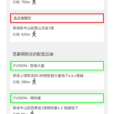
距離
750m
嘉諾撒醫院
香港島半山區舊山頂道1號
距離
420m
慧豪閣附近的配套設施
FUSION - 堅都大廈
香港上環堅道80-88號堅都大廈地下a,b,c號鋪
距離
280m
FUSION - 輝煌臺
香港半山區西摩道1號輝煌臺1-2 號鋪地下