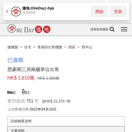
搵地 (OneDay) App
開啟
安裝
X
香港搵樓
搜索香港樓盤
Togg
navi
搵樓盤
>
住宅
>
香港的出售樓盤
>
西區
>
西半山
已過期
慧豪閣三房兩廳單位出售
HK$ 1,610萬
HK$ 1,680萬
3
2
實用面積
751
呎
@HK$ 22,370
/ 呎
上次降價日期
2022年04月10日
詳細物業資料
大廈資料