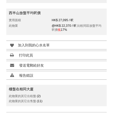
西半山放盤平均呎價
實用面積
HK$ 27,095 / 呎
此物業
@HK$ 22,370 / 呎
比較同區放盤平均
呎價
低
17%
加入到我的心水名單
打印此頁
發送電郵給好友
報告錯誤
樓盤在相同大廈
此物業的其它出租盤
(2)
此物業的其它出售盤
(11)