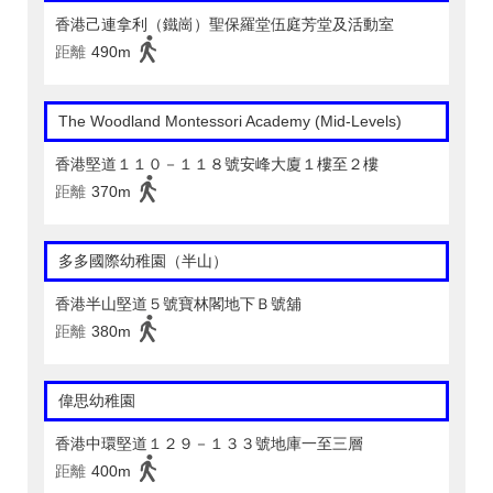
香港己連拿利（鐵崗）聖保羅堂伍庭芳堂及活動室
距離
490m
The Woodland Montessori Academy (Mid-Levels)
香港堅道１１０－１１８號安峰大廈１樓至２樓
距離
370m
多多國際幼稚園（半山）
香港半山堅道５號寶林閣地下Ｂ號舖
距離
380m
偉思幼稚園
香港中環堅道１２９－１３３號地庫一至三層
距離
400m