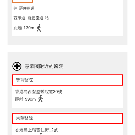
往
羅便臣道
西摩道, 羅便臣道
站
距離
130m
慧豪閣附近的醫院
贊育醫院
香港島西營盤醫院道30號
距離
990m
東華醫院
香港島上環普仁街12號