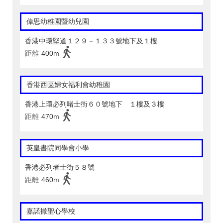
偉思幼稚園暨幼兒園
香港中環堅道１２９－１３３號地下及１樓
距離
400m
香港西區婦女福利會幼稚園
香港上環必列啫士街６０號地下 １樓及３樓
距離
470m
英皇書院同學會小學
香港必列者士街５８號
距離
460m
嘉諾撒聖心學校