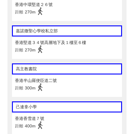
香港中環堅道２６號
距離
270m
嘉諾撒聖心學校私立部
香港堅道３４號高層地下及１樓至６樓
距離
270m
高主教書院
香港半山羅便臣道二號
距離
300m
己連拿小學
香港香雪道７號
距離
400m