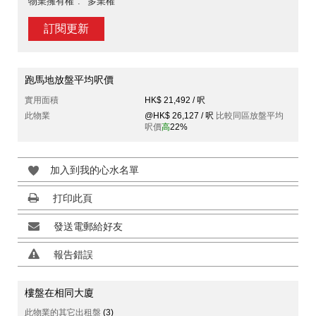
物業擁有權
多業權
訂閱更新
跑馬地放盤平均呎價
實用面積
HK$ 21,492 / 呎
此物業
@HK$ 26,127 / 呎
比較同區放盤平均
呎價
高
22%
加入到我的心水名單
打印此頁
發送電郵給好友
報告錯誤
樓盤在相同大廈
此物業的其它出租盤
(3)