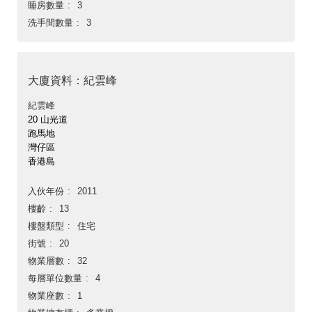
睡房數量
3
洗手間數量
3
大廈資料：紀雲峰
紀雲峰
20 山光道
跑馬地
灣仔區
香港島
入伙年份
2011
樓齡
13
樓盤類型
住宅
街號
20
物業層數
32
每層單位數量
4
物業座數
1