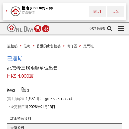
搵地 (OneDay) App
開啟
安裝
X
香港搵樓
搜索香港樓盤
Togg
navi
搵樓盤
>
住宅
>
香港的出售樓盤
>
灣仔區
>
跑馬地
已過期
紀雲峰三房兩廳單位出售
HK$ 4,000萬
3
3
實用面積
1,531
呎
@HK$ 26,127
/ 呎
上次更新日期
2026年01月18日
詳細物業資料
大廈資料