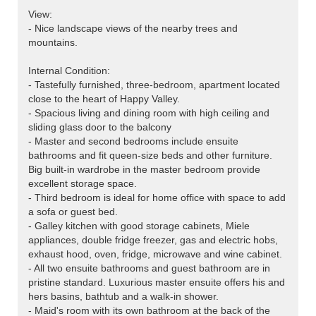
View:
- Nice landscape views of the nearby trees and
mountains.
Internal Condition:
- Tastefully furnished, three-bedroom, apartment located
close to the heart of Happy Valley.
- Spacious living and dining room with high ceiling and
sliding glass door to the balcony
- Master and second bedrooms include ensuite
bathrooms and fit queen-size beds and other furniture.
Big built-in wardrobe in the master bedroom provide
excellent storage space.
- Third bedroom is ideal for home office with space to add
a sofa or guest bed.
- Galley kitchen with good storage cabinets, Miele
appliances, double fridge freezer, gas and electric hobs,
exhaust hood, oven, fridge, microwave and wine cabinet.
- All two ensuite bathrooms and guest bathroom are in
pristine standard. Luxurious master ensuite offers his and
hers basins, bathtub and a walk-in shower.
- Maid's room with its own bathroom at the back of the