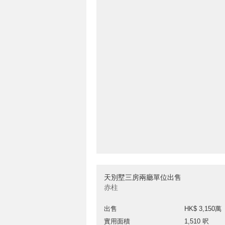
天別墅三房兩廳單位出售
赤柱
出售
HK$ 3,150萬
實用面積
1,510 呎