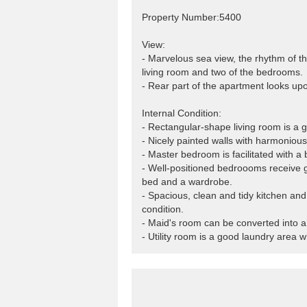
Property Number:5400
View:
- Marvelous sea view, the rhythm of 
living room and two of the bedrooms.
- Rear part of the apartment looks up
Internal Condition:
- Rectangular-shape living room is a g
- Nicely painted walls with harmonious
- Master bedroom is facilitated with a 
- Well-positioned bedroooms receive g
bed and a wardrobe.
- Spacious, clean and tidy kitchen an
condition.
- Maid's room can be converted into a
- Utility room is a good laundry area wh