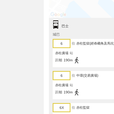
巴士
城巴
6
往
赤柱監獄(經舂磡角及馬坑
赤柱廣場
站
距離
190m
6
往
中環(交易廣場)
赤柱廣場
站
距離
190m
6X
往
赤柱監獄