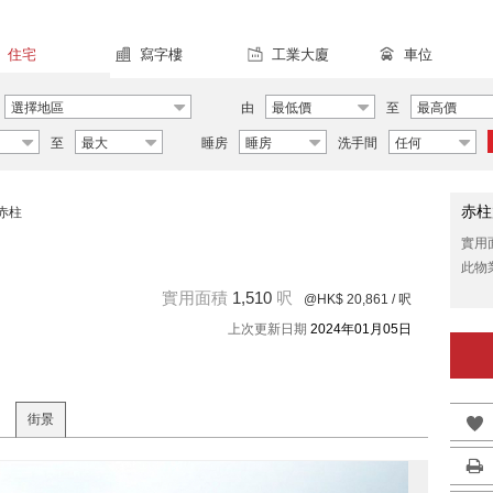
住宅
寫字樓
工業大廈
車位
選擇地區
由
最低價
至
最高價
至
最大
睡房
睡房
洗手間
任何
赤柱
赤柱
實用
此物
實用面積
1,510
呎
@HK$ 20,861
/ 呎
上次更新日期
2024年01月05日
街景