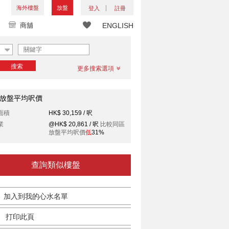
海外樓盤
放盤
登入
註冊
商舖
ENGLISH
搜索
更多搜索選項
放盤平均呎價
面積
HK$ 30,159 / 呎
業
@HK$ 20,861 / 呎
比較同區
放盤平均呎價
低
31%
查詢類似樓盤
加入到我的心水名單
打印此頁