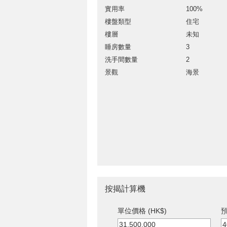
實用率
100%
樓盤類型
住宅
樓層
未知
睡房數量
3
洗手間數量
2
景觀
海景
按揭計算機
單位價格 (HK$)
預