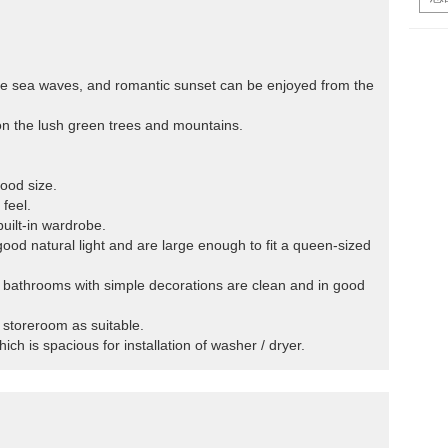
the sea waves, and romantic sunset can be enjoyed from the
on the lush green trees and mountains.
ood size.
 feel.
built-in wardrobe.
ood natural light and are large enough to fit a queen-sized
d bathrooms with simple decorations are clean and in good
 storeroom as suitable.
ich is spacious for installation of washer / dryer.