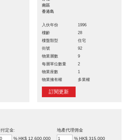
南區
香港島
入伙年份
1996
樓齡
28
樓盤類型
住宅
街號
92
物業層數
9
每層單位數量
2
物業座數
1
物業擁有權
多業權
訂閱更新
付定金:
地產代理佣金
%
HK$ 12,600,000
%
HK$ 315,000