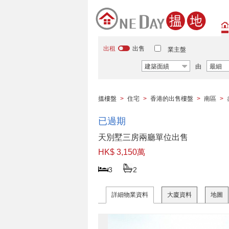
出租
出售
業主盤
建築面績
由
最細
搵樓盤
>
住宅
>
香港的出售樓盤
>
南區
>
已過期
天別墅三房兩廳單位出售
HK$ 3,150萬
3
2
詳細物業資料
大廈資料
地圖