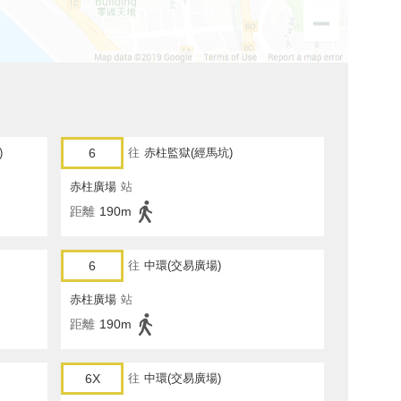
)
6
往
赤柱監獄(經馬坑)
赤柱廣場
站
距離
190m
6
往
中環(交易廣場)
赤柱廣場
站
距離
190m
6X
往
中環(交易廣場)