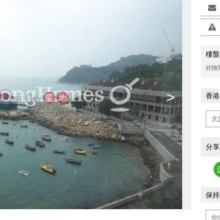
樓盤
此物
>
香港
分享
保持