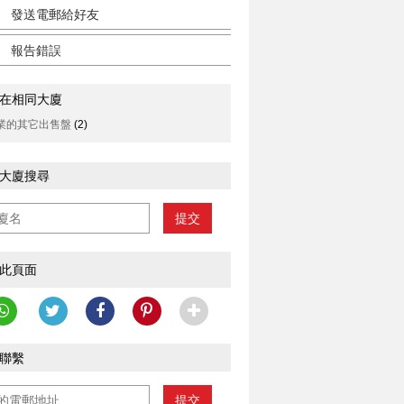
發送電郵給好友
報告錯誤
在相同大廈
業的其它出售盤
(2)
大廈搜尋
提交
此頁面
聯繫
提交