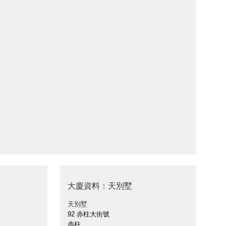
大廈資料：天別墅
天別墅
92 赤柱大街號
赤柱