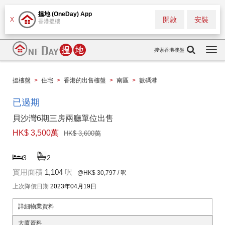
搵地 (OneDay) App
開啟
安裝
X
香港搵樓
搜索香港樓盤
Togg
navi
搵樓盤
>
住宅
>
香港的出售樓盤
>
南區
>
數碼港
已過期
貝沙灣6期三房兩廳單位出售
HK$ 3,500萬
HK$ 3,600萬
3
2
實用面積
1,104
呎
@HK$ 30,797
/ 呎
上次降價日期
2023年04月19日
詳細物業資料
大廈資料