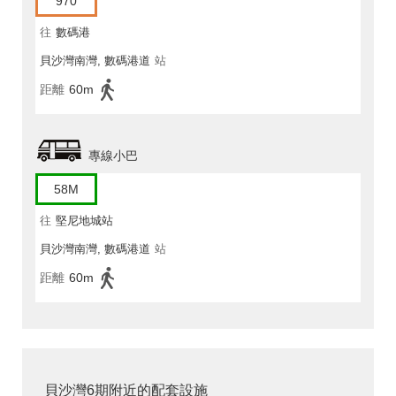
970
往
數碼港
貝沙灣南灣, 數碼港道
站
距離
60m
專線小巴
58M
往
堅尼地城站
貝沙灣南灣, 數碼港道
站
距離
60m
貝沙灣6期附近的配套設施