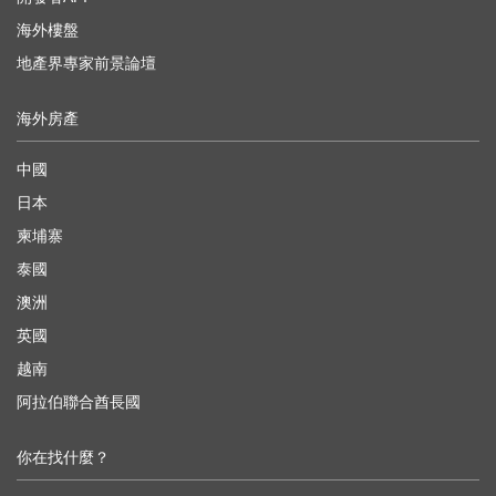
海外樓盤
地產界專家前景論壇
海外房產
中國
日本
柬埔寨
泰國
澳洲
英國
越南
阿拉伯聯合酋長國
你在找什麼？