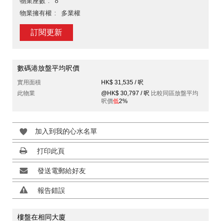
物業座數
8
物業擁有權
多業權
訂閱更新
數碼港放盤平均呎價
實用面積
HK$ 31,535 / 呎
此物業
@HK$ 30,797 / 呎
比較同區放盤平均
呎價
低
2%
加入到我的心水名單
打印此頁
發送電郵給好友
報告錯誤
樓盤在相同大廈