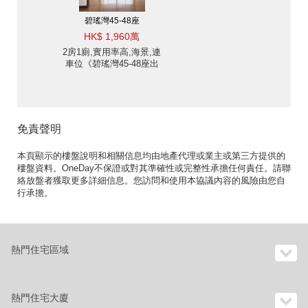
碧瑤灣45-48座
HK$ 1,960萬
2房1廁,實用率高,海景,連
車位《碧瑤灣45-48座出
售單位》
免責聲明
本頁顯示的樓盤說明和相關信息均由地產代理或業主或第三方提供的
樓盤資料。OneDay不保證或對其準確性或完整性承擔任何責任。請聯
絡放盤者獲取更多詳細信息。您訪問和使用本協議內容的風險由您自
行承擔。
熱門住宅區域
熱門住宅大廈