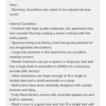
View:
- Stunning, boundless sea views to be enjoyed all year
round.
Internal Condition:
- Finished with high quality materials, the apartment has
nice wooden flooring making a smart contrast with the
white paints.
- Spacious living and dining room has great potential for
any imaginative decorations.
- Large bay windows in the bedrooms are excellent
reading corners.
- Master bedroom can put a queen or king-size bed and
has a large built-in wardrobe in addition to a luxurious
ensuite with Jacuzzi.
- Other bedrooms are large enough to fit a single or
double bed and a small wardrobe or a desk.
- Bathrooms have been tastefully designed with marble
finishes and tiling.
- Fully fitted kitchen comes with essential appliances and
built-in cabinets.
- Maid's room is a good size and can fit a single bed with