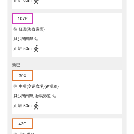
距離
60m
107P
往
紅磡(海逸豪園)
貝沙灣南灣
站
距離
50m
新巴
30X
往
中環(交易廣場)(循環線)
貝沙灣南灣, 數碼港道
站
距離
50m
42C