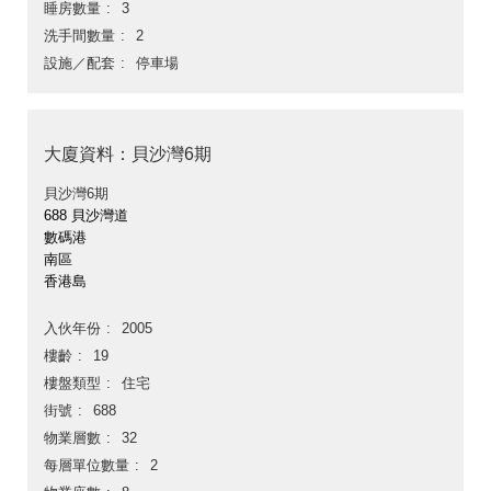
睡房數量
3
洗手間數量
2
設施／配套
停車場
大廈資料：貝沙灣6期
貝沙灣6期
688 貝沙灣道
數碼港
南區
香港島
入伙年份
2005
樓齡
19
樓盤類型
住宅
街號
688
物業層數
32
每層單位數量
2