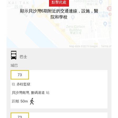
點擊此處
顯示貝沙灣6期附近的交通連線，設施，醫
院和學校
巴士
城巴
73
往
赤柱監獄
貝沙灣南灣, 數碼港道
站
距離
50m
73