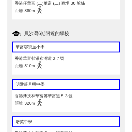
香港仔華富 (二)華富 (二) 商場 30 號舖
距離
360m
貝沙灣6期附近的學校
華富邨寶血小學
香港華富邨瀑布灣道２７號
距離
310m
明愛莊月明中學
香港薄扶林華富邨華富道５３號
距離
320m
培英中學