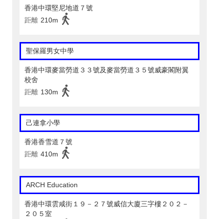
香港中環堅尼地道７號
距離
210m
聖保羅男女中學
香港中環麥當勞道３３號及麥當勞道３５號威豪閣附翼
校舍
距離
130m
己連拿小學
香港香雪道７號
距離
410m
ARCH Education
香港中環雲咸街１９－２７號威信大廈三字樓２０２－
２０５室