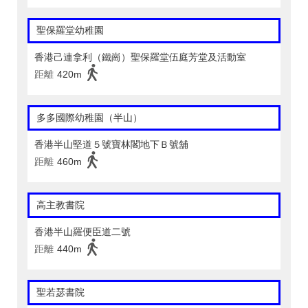
聖保羅堂幼稚園
香港己連拿利（鐵崗）聖保羅堂伍庭芳堂及活動室
距離
420m
多多國際幼稚園（半山）
香港半山堅道５號寶林閣地下Ｂ號舖
距離
460m
高主教書院
香港半山羅便臣道二號
距離
440m
聖若瑟書院