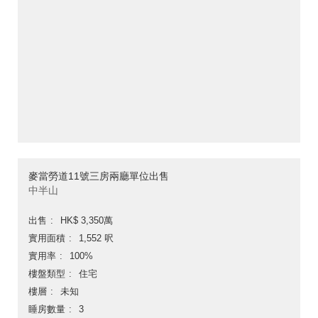
麥當勞道11號三房兩廳單位出售
中半山
出售
HK$ 3,350萬
實用面積
1,552 呎
實用率
100%
樓盤類型
住宅
樓層
未知
睡房數量
3