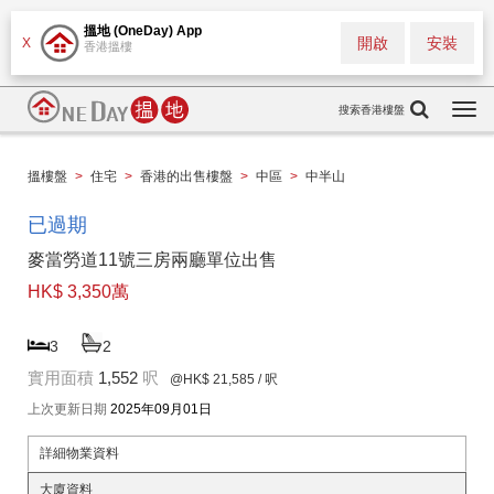
搵地 (OneDay) App
開啟
安裝
X
香港搵樓
搜索香港樓盤
Togg
navi
搵樓盤
>
住宅
>
香港的出售樓盤
>
中區
>
中半山
已過期
麥當勞道11號三房兩廳單位出售
HK$ 3,350萬
3
2
實用面積
1,552
呎
@HK$ 21,585
/ 呎
上次更新日期
2025年09月01日
詳細物業資料
大廈資料