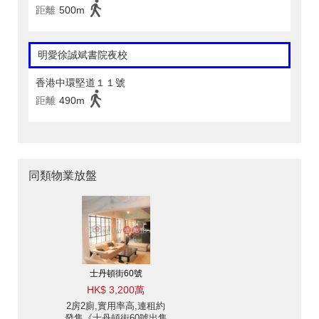
距離
500m
明愛徐誠斌書院夜校
香港中環堅道１１號
距離
490m
同類物業放盤
士丹頓街60號
HK$ 3,200萬
2房2廁,實用率高,連租約
發售《士丹頓街60號出售