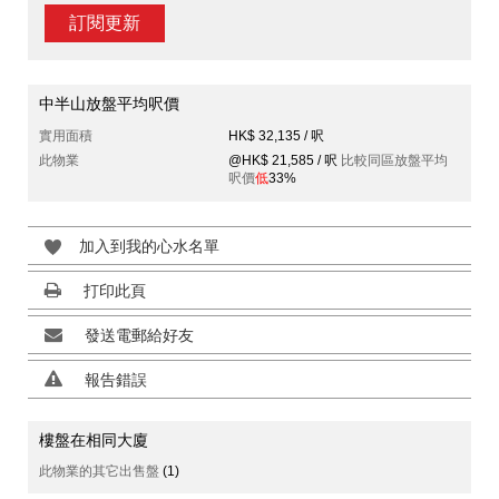
訂閱更新
中半山放盤平均呎價
實用面積
HK$ 32,135 / 呎
此物業
@HK$ 21,585 / 呎
比較同區放盤平均
呎價
低
33%
加入到我的心水名單
打印此頁
發送電郵給好友
報告錯誤
樓盤在相同大廈
此物業的其它出售盤
(1)