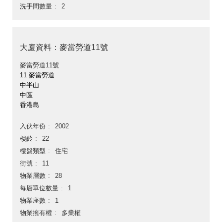
洗手間數量
2
大廈資料：麥當勞道11號
麥當勞道11號
11 麥當勞道
中半山
中區
香港島
入伙年份
2002
樓齡
22
樓盤類型
住宅
街號
11
物業層數
28
每層單位數量
1
物業座數
1
物業擁有權
多業權