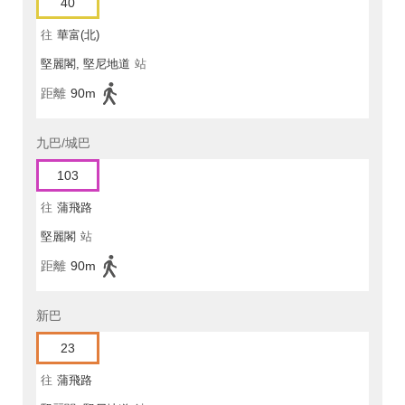
40
往
華富(北)
堅麗閣, 堅尼地道
站
距離
90m
九巴/城巴
103
往
蒲飛路
堅麗閣
站
距離
90m
新巴
23
往
蒲飛路