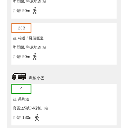
堅麗閣, 堅尼地道
站
距離
90m
23B
往
柏道 / 羅便臣道
堅麗閣, 堅尼地道
站
距離
90m
專線小巴
9
往
美利道
寶雲道5號J-K對出
站
距離
180m