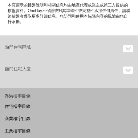
本頁顯示的樓盤說明和相關信息均由地產代理或業主或第三方提供的
樓盤資料。OneDay不保證或對其準確性或完整性承擔任何責任。請聯
絡放盤者獲取更多詳細信息。您訪問和使用本協議內容的風險由您自
行承擔。
熱門住宅區域
熱門住宅大廈
香港樓宇目錄
住宅樓宇目錄
商業樓宇目錄
工業樓宇目錄