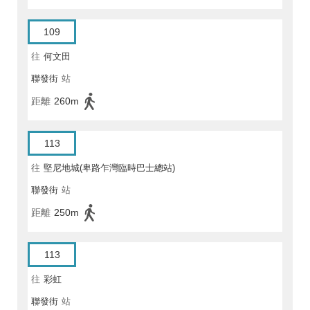
109
往
何文田
聯發街
站
距離
260m
113
往
堅尼地城(卑路乍灣臨時巴士總站)
聯發街
站
距離
250m
113
往
彩虹
聯發街
站