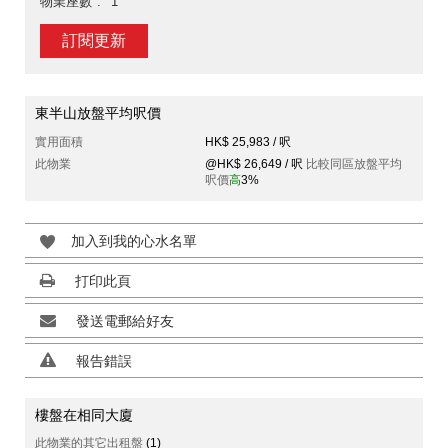
物業座數
1
訂閱更新
東半山放盤平均呎價
實用面積
HK$ 25,983 / 呎
此物業
@HK$ 26,649 / 呎
比較同區放盤平均
呎價
高
3%
加入到我的心水名單
打印此頁
發送電郵給好友
報告錯誤
樓盤在相同大廈
此物業的其它出租盤
(1)