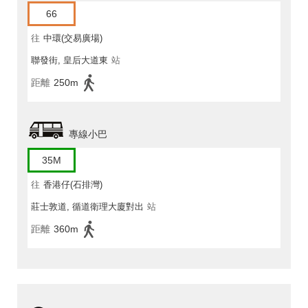
66
往
中環(交易廣場)
聯發街, 皇后大道東
站
距離
250m
專線小巴
35M
往
香港仔(石排灣)
莊士敦道, 循道衛理大廈對出
站
距離
360m