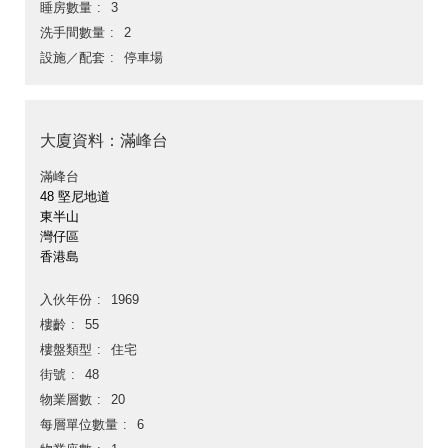
睡房數量
3
洗手間數量
2
設施／配套
停車場
大廈資料：滿峰台
滿峰台
48 堅尼地道
東半山
灣仔區
香港島
入伙年份
1969
樓齡
55
樓盤類型
住宅
街號
48
物業層數
20
每層單位數量
6