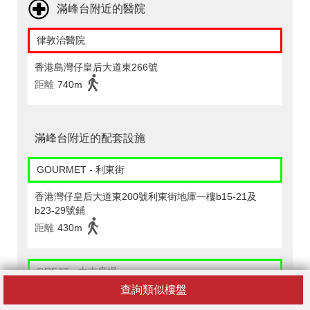
滿峰台附近的醫院
律敦治醫院
香港島灣仔皇后大道東266號
距離
740m
滿峰台附近的配套設施
GOURMET - 利東街
香港灣仔皇后大道東200號利東街地庫一樓b15-21及
b23-29號鋪
距離
430m
GREAT - 太古廣場
查詢類似樓盤
香港中環金鐘道太古廣場2期地庫