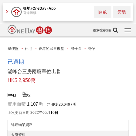
搵地 (OneDay) App
開啟
安裝
X
香港搵樓
搜索香港樓盤
Togg
navi
搵樓盤
>
住宅
>
香港的出售樓盤
>
灣仔區
>
灣仔
已過期
滿峰台三房兩廳單位出售
HK$ 2,950萬
3
2
實用面積
1,107
呎
@HK$ 26,649
/ 呎
上次更新日期
2022年05月10日
詳細物業資料
大廈資料