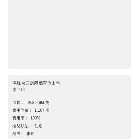
滿峰台三房兩廳單位出售
東半山
出售
HK$ 2,950萬
實用面積
1,107 呎
實用率
100%
樓盤類型
住宅
樓層
未知