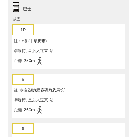
巴士
城巴
1P
往
中環 (中環街市)
聯發街, 皇后大道東
站
距離
250m
6
往
赤柱監獄(經舂磡角及馬坑)
聯發街, 皇后大道東
站
距離
260m
6