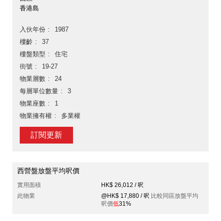
香港島
入伙年份
1987
樓齡
37
樓盤類型
住宅
街號
19-27
物業層數
24
每層單位數量
3
物業座數
1
物業擁有權
多業權
訂閱更新
西營盤放盤平均呎價
實用面積
HK$ 26,012 / 呎
此物業
@HK$ 17,880 / 呎
比較同區放盤平均
呎價
低
31%