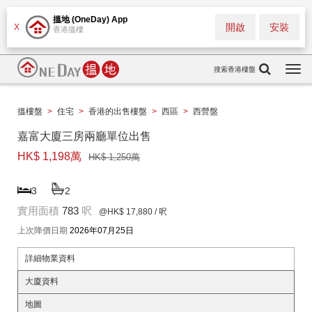
搵地 (OneDay) App
開啟
安裝
X
香港搵樓
搜索香港樓盤
Togg
navi
搵樓盤
>
住宅
>
香港的出售樓盤
>
西區
>
西營盤
嘉富大廈三房兩廳單位出售
HK$ 1,198萬
HK$ 1,250萬
3
2
實用面積
783
呎
@HK$ 17,880
/ 呎
上次降價日期
2026年07月25日
詳細物業資料
大廈資料
地圖