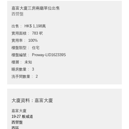
嘉富大廈三房兩廳單位出售
西營盤
出售
HK$ 1,198萬
實用面積
783 呎
實用率
100%
樓盤類型
住宅
樓盤編號
Proway-LID162339S
樓層
未知
睡房數量
3
洗手間數量
2
大廈資料：嘉富大廈
嘉富大廈
19-27 般咸道
西營盤
西區