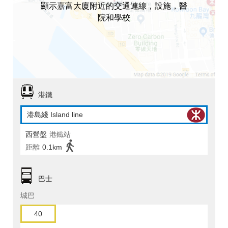
顯示嘉富大廈附近的交通連線，設施，醫
院和學校
港鐵
港島綫 Island line
西營盤
港鐵站
距離
0.1km
巴士
城巴
40