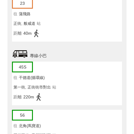
23
往
蒲飛路
正街, 般咸道
站
距離
40m
專線小巴
45S
往
干德道(循環線)
第一街, 正街街市對出
站
距離
220m
56
往
北角(馬寶道)