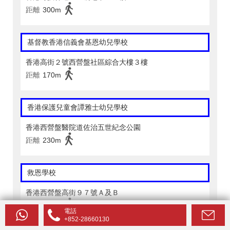
距離
300m
基督教香港信義會基恩幼兒學校
香港高街２號西營盤社區綜合大樓３樓
距離
170m
香港保護兒童會譚雅士幼兒學校
香港西營盤醫院道佐治五世紀念公園
距離
230m
救恩學校
香港西營盤高街９７號Ａ及Ｂ
距離
180m
電話
+852-28660130