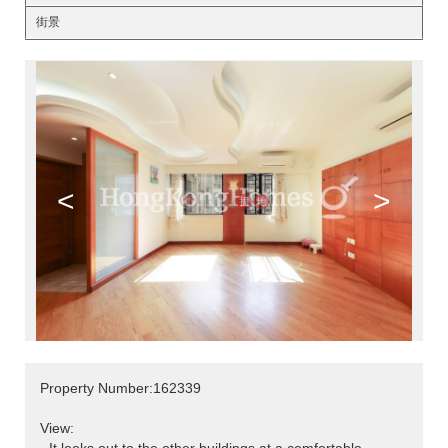
街景
<
>
Property Number:162339
View: