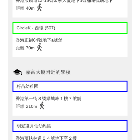
香港般咸道13-15號金寧大廈地下a號舖連低層地下
距離
40m
CircleK - 西環 (507)
香港正街64號地下a號舖
距離
70m
嘉富大廈附近的學校
籽苗幼稚園
香港第一街８號縉城峰１樓７號舖
距離
210m
明愛凌月仙幼稚園
香港薄扶林道５４號地下至２樓