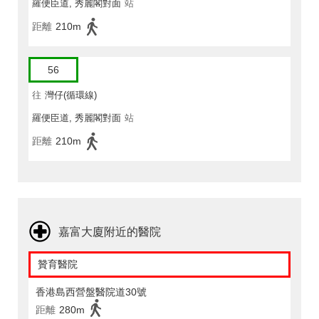
羅便臣道, 秀麗閣對面
站
距離
210m
56
往
灣仔(循環線)
羅便臣道, 秀麗閣對面
站
距離
210m
嘉富大廈附近的醫院
贊育醫院
香港島西營盤醫院道30號
距離
280m