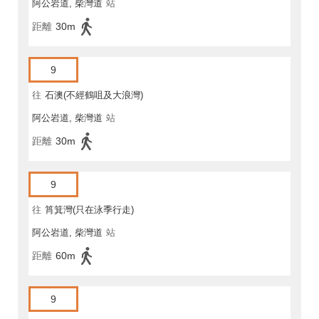
阿公岩道, 柴灣道
站
距離
30m
9
往
石澳(不經鶴咀及大浪灣)
阿公岩道, 柴灣道
站
距離
30m
9
往
筲箕灣(只在泳季行走)
阿公岩道, 柴灣道
站
距離
60m
9