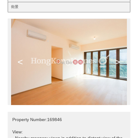
街景
<
>
Property Number:169846
View: