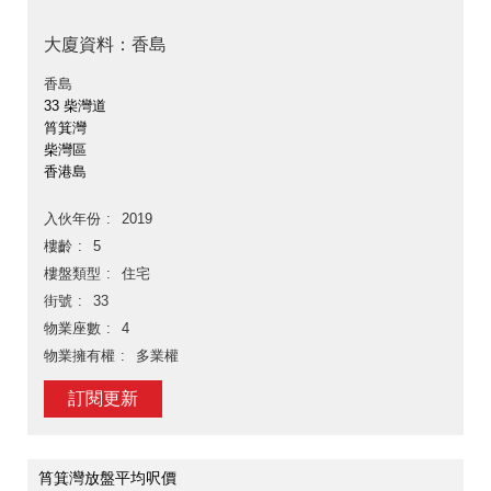
大廈資料：香島
香島
33 柴灣道
筲箕灣
柴灣區
香港島
入伙年份
2019
樓齡
5
樓盤類型
住宅
街號
33
物業座數
4
物業擁有權
多業權
訂閱更新
筲箕灣放盤平均呎價