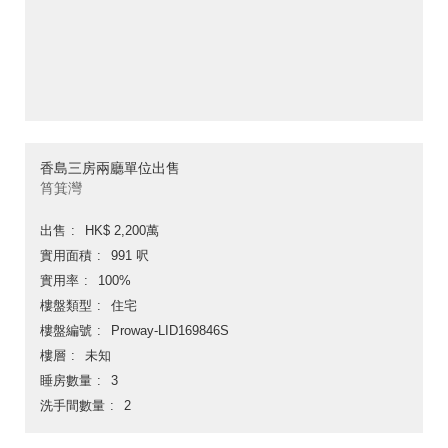
香島三房兩廳單位出售
筲箕灣
出售
HK$ 2,200萬
實用面積
991 呎
實用率
100%
樓盤類型
住宅
樓盤編號
Proway-LID169846S
樓層
未知
睡房數量
3
洗手間數量
2