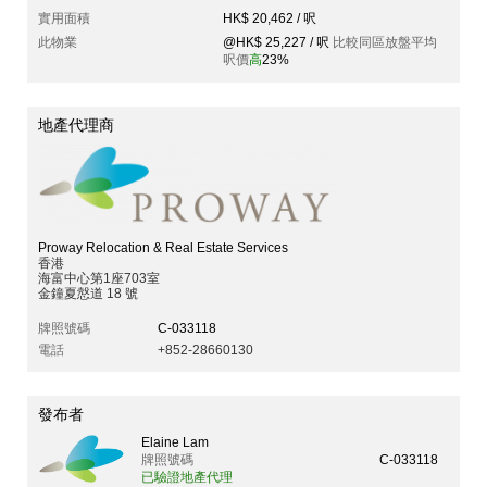
實用面積
HK$ 20,462 / 呎
此物業
@HK$ 25,227 / 呎
比較同區放盤平均
呎價
高
23%
地產代理商
Proway Relocation & Real Estate Services
香港
海富中心第1座703室
金鐘夏慤道 18 號
牌照號碼
C-033118
電話
+852-28660130
發布者
Elaine Lam
牌照號碼
C-033118
已驗證地產代理