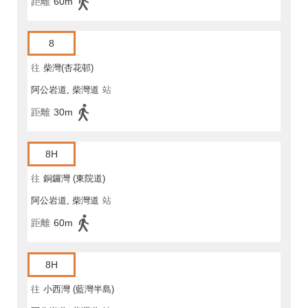
距離
60m
8
往
柴灣(杏花邨)
阿公岩道, 柴灣道
站
距離
30m
8H
往
銅鑼灣 (東院道)
阿公岩道, 柴灣道
站
距離
60m
8H
往
小西灣 (藍灣半島)