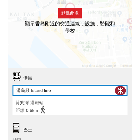
點擊此處
顯示香島附近的交通連線，設施，醫院和
學校
港鐵
港島綫 Island line
筲箕灣
港鐵站
距離
0.6km
巴士
城巴