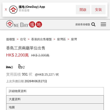
搵地 (OneDay) App
開啟
安裝
X
香港搵樓
搜索香港樓盤
Togg
navi
搵樓盤
>
住宅
>
香港的出售樓盤
>
柴灣區
>
柴灣
香島三房兩廳單位出售
HK$ 2,200萬
HK$ 2,000萬
3
2
實用面積
991
呎
@HK$ 25,227
/ 呎
上次升價日期
2026年06月27日
詳細物業資料
大廈資料
地圖