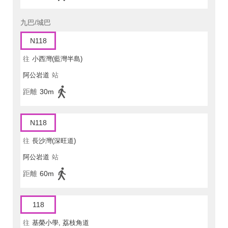
九巴/城巴
N118
往
小西灣(藍灣半島)
阿公岩道
站
距離
30m
N118
往
長沙灣(深旺道)
阿公岩道
站
距離
60m
118
往
基榮小學, 荔枝角道