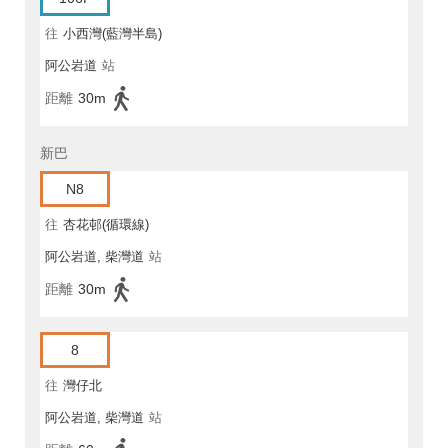
往
小西灣(藍灣半島)
阿公岩道
站
距離
30m
新巴
N8
往
杏花邨(循環線)
阿公岩道, 柴灣道
站
距離
30m
8
往
灣仔北
阿公岩道, 柴灣道
站