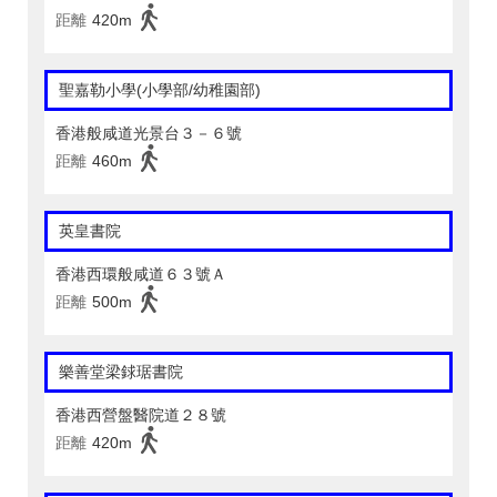
距離
420m
聖嘉勒小學(小學部/幼稚園部)
香港般咸道光景台３－６號
距離
460m
英皇書院
香港西環般咸道６３號Ａ
距離
500m
樂善堂梁銶琚書院
香港西營盤醫院道２８號
距離
420m