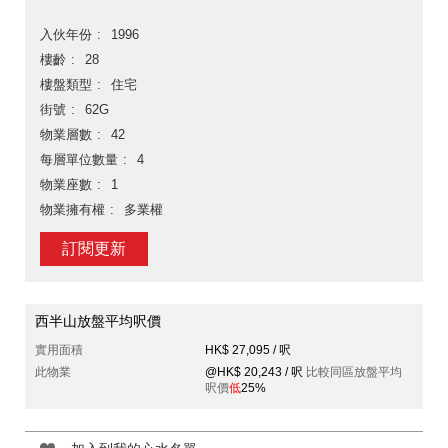
入伙年份
1996
樓齡
28
樓盤類型
住宅
街號
62G
物業層數
42
每層單位數量
4
物業座數
1
物業擁有權
多業權
訂閱更新
西半山放盤平均呎價
實用面積
HK$ 27,095 / 呎
此物業
@HK$ 20,243 / 呎
比較同區放盤平均
呎價
低
25%