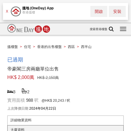
搵地 (OneDay) App
開啟
安裝
X
香港搵樓
搜索香港樓盤
Togg
navi
搵樓盤
>
住宅
>
香港的出售樓盤
>
西區
>
西半山
已過期
帝豪閣三房兩廳單位出售
HK$ 2,000萬
HK$ 2,150萬
3
2
實用面積
988
呎
@HK$ 20,243
/ 呎
上次降價日期
2024年04月22日
詳細物業資料
大廈資料