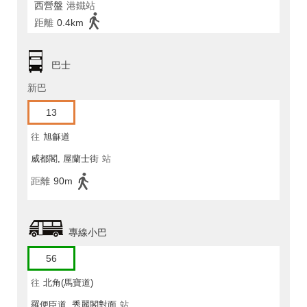
西營盤
港鐵站
距離
0.4km
巴士
新巴
13
往
旭龢道
威都閣, 屋蘭士街
站
距離
90m
專線小巴
56
往
北角(馬寶道)
羅便臣道, 秀麗閣對面
站