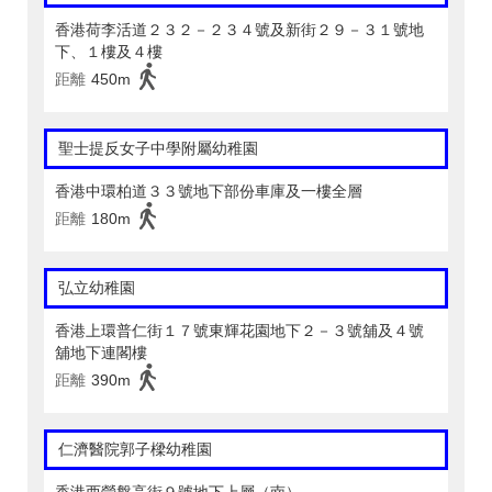
香港荷李活道２３２－２３４號及新街２９－３１號地
下、１樓及４樓
距離
450m
聖士提反女子中學附屬幼稚園
香港中環柏道３３號地下部份車庫及一樓全層
距離
180m
弘立幼稚園
香港上環普仁街１７號東輝花園地下２－３號舖及４號
舖地下連閣樓
距離
390m
仁濟醫院郭子樑幼稚園