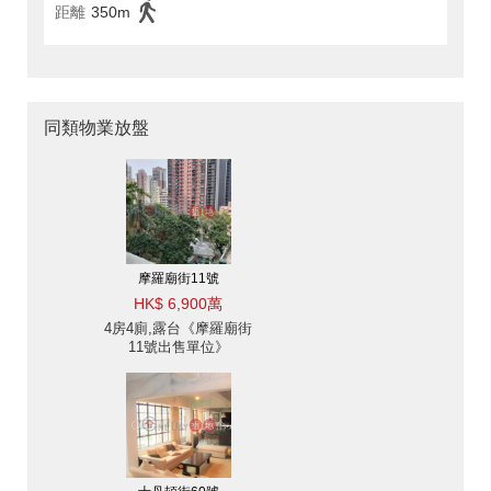
距離
350m
同類物業放盤
摩羅廟街11號
HK$ 6,900萬
4房4廁,露台《摩羅廟街
11號出售單位》