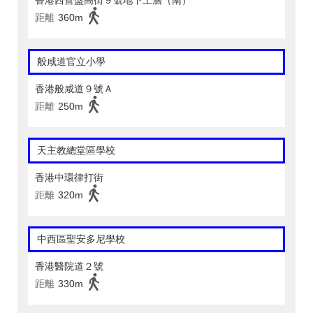
香港西營盤高街９號地下上層（南）
距離
360m
般咸道官立小學
香港般咸道９號Ａ
距離
250m
天主教總堂區學校
香港中環律打街
距離
320m
中西區聖安多尼學校
香港醫院道２號
距離
330m