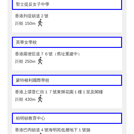
聖士提反女子中學
香港列堤頓道２號
距離
150m
英華女學校
香港羅便臣道７６號（舊址重建中）
距離
250m
蒙特梭利國際學校
香港上環普仁街１７號東輝花園１樓１室及閣樓
距離
430m
柏明頓教育中心
香港巴丙頓道４號海明苑低層地下１號舖