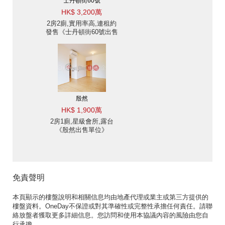
士丹頓街60號
HK$ 3,200萬
2房2廁,實用率高,連租約
發售《士丹頓街60號出售
單位》
殷然
HK$ 1,900萬
2房1廁,星級會所,露台
《殷然出售單位》
免責聲明
本頁顯示的樓盤說明和相關信息均由地產代理或業主或第三方提供的
樓盤資料。OneDay不保證或對其準確性或完整性承擔任何責任。請聯
絡放盤者獲取更多詳細信息。您訪問和使用本協議內容的風險由您自
行承擔。