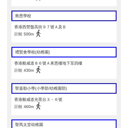
救恩學校
香港西營盤高街９７號Ａ及Ｂ
距離
500m
禮賢會學校(幼稚園)
香港般咸道８６號Ａ來恩樓地下至四樓
距離
430m
聖嘉勒小學(小學部/幼稚園部)
香港般咸道光景台３－６號
距離
460m
聖馬太堂幼稚園