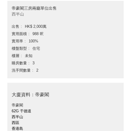
帝豪閣三房兩廳單位出售
西半山
出售
HK$ 2,000萬
實用面積
988 呎
實用率
100%
樓盤類型
住宅
樓層
未知
睡房數量
3
洗手間數量
2
大廈資料：帝豪閣
帝豪閣
62G 干德道
西半山
西區
香港島