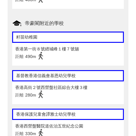
帝豪閣附近的學校
籽苗幼稚園
香港第一街８號縉城峰１樓７號舖
距離
490m
基督教香港信義會基恩幼兒學校
香港高街２號西營盤社區綜合大樓３樓
距離
280m
香港保護兒童會譚雅士幼兒學校
香港西營盤醫院道佐治五世紀念公園
距離
330m