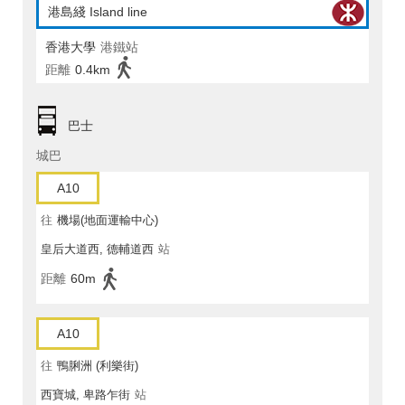
港島綫 Island line
香港大學
港鐵站
距離
0.4km
巴士
城巴
A10
往
機場(地面運輸中心)
皇后大道西, 德輔道西
站
距離
60m
A10
往
鴨脷洲 (利樂街)
西寶城, 卑路乍街
站