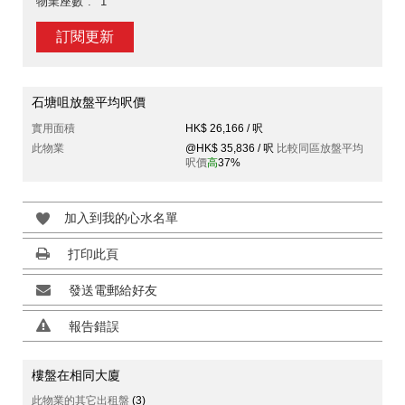
物業座數
1
訂閱更新
石塘咀放盤平均呎價
實用面積
HK$ 26,166 / 呎
此物業
@HK$ 35,836 / 呎
比較同區放盤平均
呎價
高
37%
加入到我的心水名單
打印此頁
發送電郵給好友
報告錯誤
樓盤在相同大廈
此物業的其它出租盤
(3)