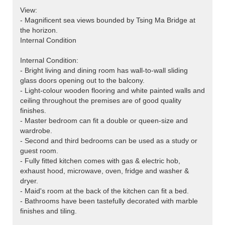
View:
- Magnificent sea views bounded by Tsing Ma Bridge at
the horizon.
Internal Condition
Internal Condition:
- Bright living and dining room has wall-to-wall sliding
glass doors opening out to the balcony.
- Light-colour wooden flooring and white painted walls and
ceiling throughout the premises are of good quality
finishes.
- Master bedroom can fit a double or queen-size and
wardrobe.
- Second and third bedrooms can be used as a study or
guest room.
- Fully fitted kitchen comes with gas & electric hob,
exhaust hood, microwave, oven, fridge and washer &
dryer.
- Maid's room at the back of the kitchen can fit a bed.
- Bathrooms have been tastefully decorated with marble
finishes and tiling.