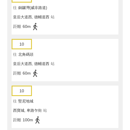
往
銅鑼灣(威非路道)
皇后大道西, 德輔道西
站
距離
60m
10
往
北角碼頭
皇后大道西, 德輔道西
站
距離
60m
10
往
堅尼地城
西寶城, 卑路乍街
站
距離
100m