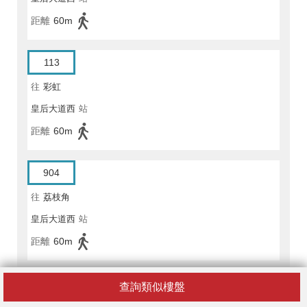
距離
60m
113
往
彩虹
皇后大道西
站
距離
60m
904
往
荔枝角
皇后大道西
站
距離
60m
新巴
查詢類似樓盤
18P