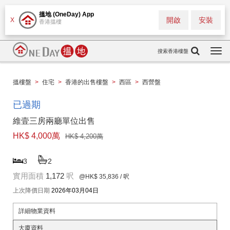
搵地 (OneDay) App
開啟
安裝
X
香港搵樓
搜索香港樓盤
Togg
navi
搵樓盤
>
住宅
>
香港的出售樓盤
>
西區
>
西營盤
已過期
維壹三房兩廳單位出售
HK$ 4,000萬
HK$ 4,200萬
3
2
實用面積
1,172
呎
@HK$ 35,836
/ 呎
上次降價日期
2026年03月04日
詳細物業資料
大廈資料