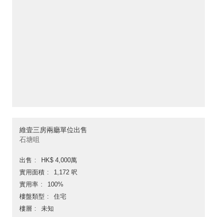
維壹三房兩廳單位出售
石塘咀
出售
HK$ 4,000萬
實用面積
1,172 呎
實用率
100%
樓盤類型
住宅
樓層
未知