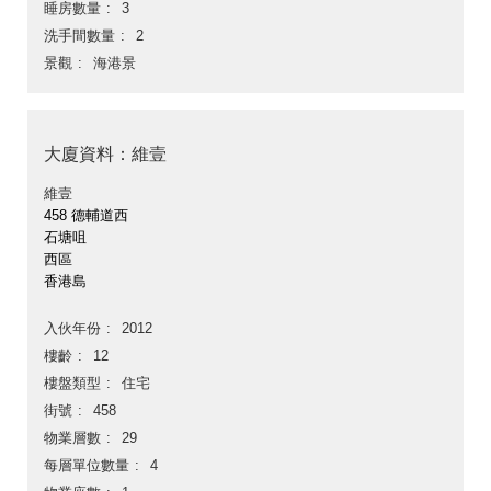
睡房數量
3
洗手間數量
2
景觀
海港景
大廈資料：維壹
維壹
458 德輔道西
石塘咀
西區
香港島
入伙年份
2012
樓齡
12
樓盤類型
住宅
街號
458
物業層數
29
每層單位數量
4