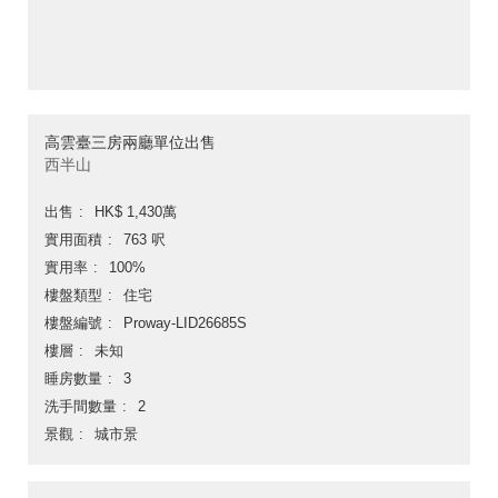
高雲臺三房兩廳單位出售
西半山
出售
HK$ 1,430萬
實用面積
763 呎
實用率
100%
樓盤類型
住宅
樓盤編號
Proway-LID26685S
樓層
未知
睡房數量
3
洗手間數量
2
景觀
城市景