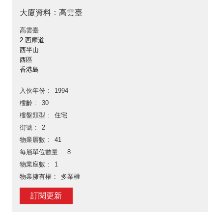
大廈資料：高雲臺
高雲臺
2 西摩道
西半山
西區
香港島
入伙年份
1994
樓齡
30
樓盤類型
住宅
街號
2
物業層數
41
每層單位數量
8
物業座數
1
物業擁有權
多業權
訂閱更新