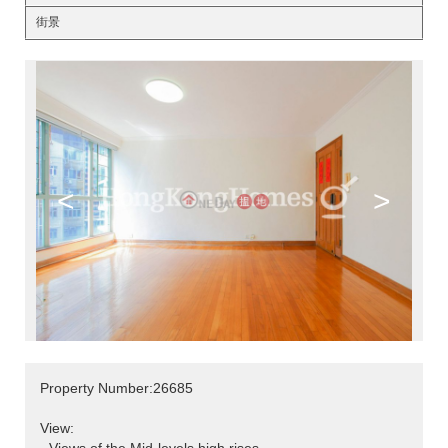
街景
<
>
Property Number:26685
View: