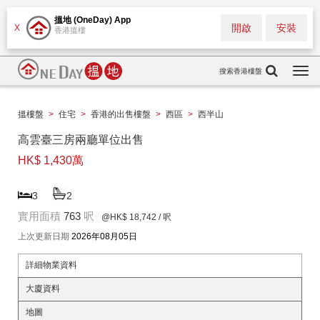
搵地 (OneDay) App
開啟
安裝
X
香港搵樓
搜索香港樓盤
Togg
navi
搵樓盤
>
住宅
>
香港的出售樓盤
>
西區
>
西半山
高雲臺三房兩廳單位出售
HK$ 1,430萬
3
2
實用面積
763
呎
@HK$ 18,742
/ 呎
上次更新日期
2026年08月05日
詳細物業資料
大廈資料
地圖