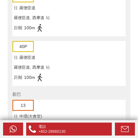
往
羅便臣道
羅便臣道, 西摩道
站
距離
100m
40P
往
羅便臣道
羅便臣道, 西摩道
站
距離
100m
新巴
13
往
中環(大會堂)
活倫台, 衛城道
站
電話
+852-28660130
距離
70m