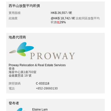
西半山放盤平均呎價
實用面積
HK$ 26,557 / 呎
此物業
@HK$ 18,742 / 呎
比較同區放盤平均
呎價
低
29%
地產代理商
Proway Relocation & Real Estate Services
香港
海富中心第1座703室
金鐘夏慤道 18 號
牌照號碼
C-033118
電話
+852-28660130
發布者
Elaine Lam