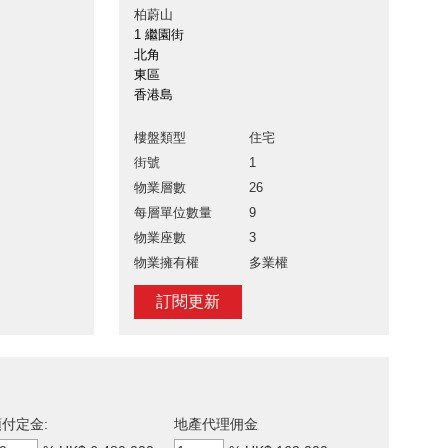
柏蔚山
1 繼園街
北角
東區
香港島
樓盤類型
住宅
街號
1
物業層數
26
每層單位數量
9
物業座數
3
物業擁有權
多業權
訂閱更新
付定金:
地產代理佣金