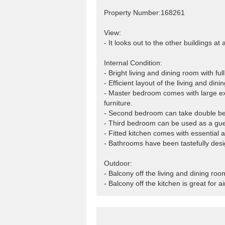
Property Number:168261
View:
- It looks out to the other buildings at
Internal Condition:
- Bright living and dining room with ful
- Efficient layout of the living and di
- Master bedroom comes with large ex
furniture.
- Second bedroom can take double be
- Third bedroom can be used as a gue
- Fitted kitchen comes with essential a
- Bathrooms have been tastefully desig
Outdoor:
- Balcony off the living and dining roo
- Balcony off the kitchen is great for ai