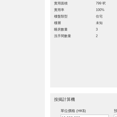
實用面積
799 呎
實用率
100%
樓盤類型
住宅
樓層
未知
睡房數量
3
洗手間數量
2
按揭計算機
單位價格 (HK$)
預