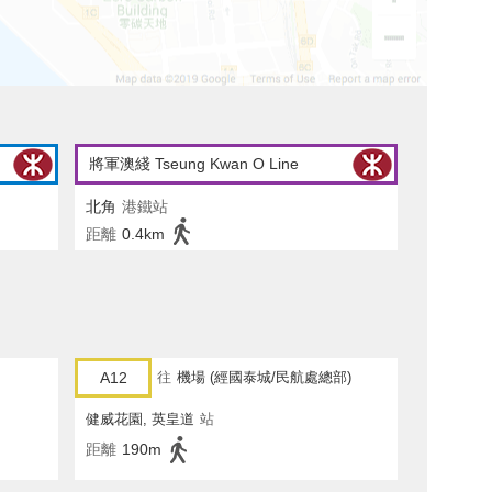
將軍澳綫 Tseung Kwan O Line
北角
港鐵站
距離
0.4km
A12
往
機場 (經國泰城/民航處總部)
健威花園, 英皇道
站
距離
190m