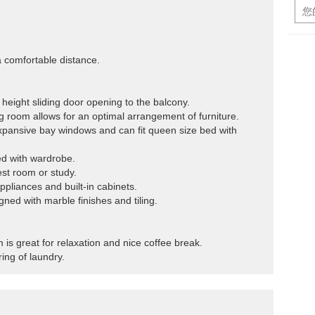
 a comfortable distance.
l height sliding door opening to the balcony.
ning room allows for an optimal arrangement of furniture.
pansive bay windows and can fit queen size bed with
d with wardrobe.
st room or study.
ppliances and built-in cabinets.
ned with marble finishes and tiling.
m is great for relaxation and nice coffee break.
ring of laundry.