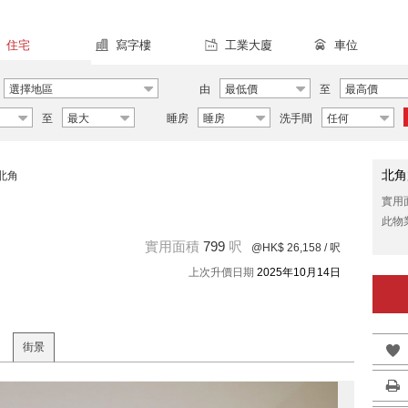
住宅
寫字樓
工業大廈
車位
選擇地區
由
最低價
至
最高價
至
最大
睡房
睡房
洗手間
任何
北角
北角
實用
此物
實用面積
799
呎
@HK$ 26,158
/ 呎
上次升價日期
2025年10月14日
街景