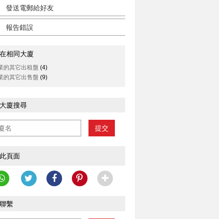
發送電郵給好友
報告錯誤
在相同大廈
業的其它出租盤
(4)
業的其它出售盤
(9)
大廈搜尋
提交
此頁面
聯繫