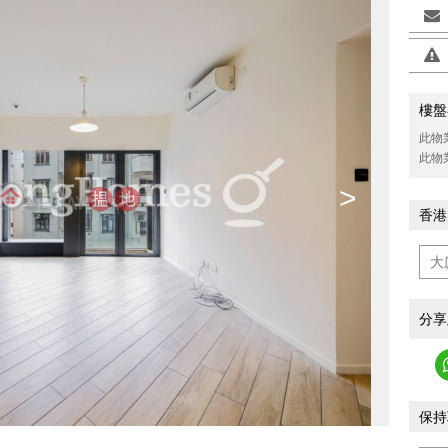
樓盤
此物
此物
>
香港
分享
保持