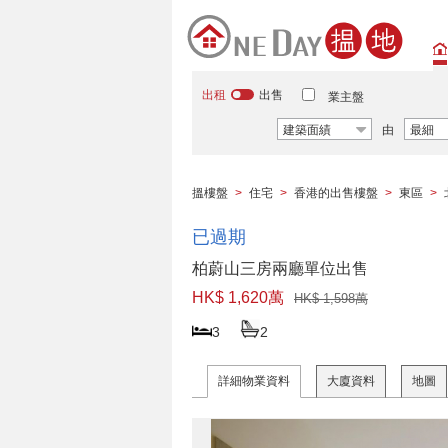
出租
出售
業主盤
建築面績
由
最細
搵樓盤
>
住宅
>
香港的出售樓盤
>
東區
>
已過期
柏蔚山三房兩廳單位出售
HK$ 1,620萬
HK$ 1,598萬
3
2
詳細物業資料
大廈資料
地圖