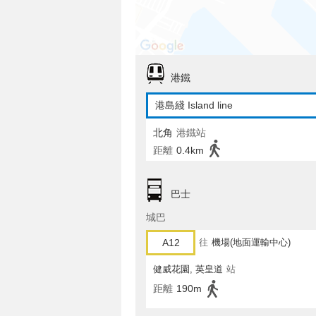
港鐵
港島綫 Island line
北角
港鐵站
距離
0.4km
巴士
城巴
A12
往
機場(地面運輸中心)
健威花園, 英皇道
站
距離
190m