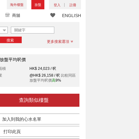
海外樓盤
放盤
登入
註冊
商舖
ENGLISH
搜索
更多搜索選項
放盤平均呎價
面積
HK$ 24,023 / 呎
業
@HK$ 26,158 / 呎
比較同區
放盤平均呎價
高
9%
查詢類似樓盤
加入到我的心水名單
打印此頁