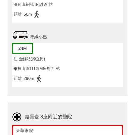
渣甸山花園, 睦誠道
站
距離
60m
專線小巴
24M
往
金鐘站(德立街)
畢拉山道111號M座對面
站
距離
290m
嘉雲臺 8座附近的醫院
東華東院