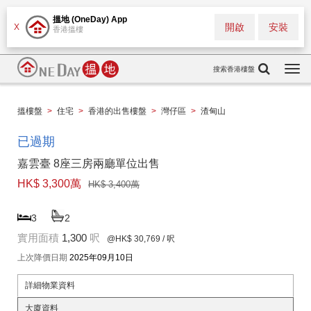
搵地 (OneDay) App
開啟
安裝
X
香港搵樓
搜索香港樓盤
Togg
navi
搵樓盤
>
住宅
>
香港的出售樓盤
>
灣仔區
>
渣甸山
已過期
嘉雲臺 8座三房兩廳單位出售
HK$ 3,300萬
HK$ 3,400萬
3
2
實用面積
1,300
呎
@HK$ 30,769
/ 呎
上次降價日期
2025年09月10日
詳細物業資料
大廈資料