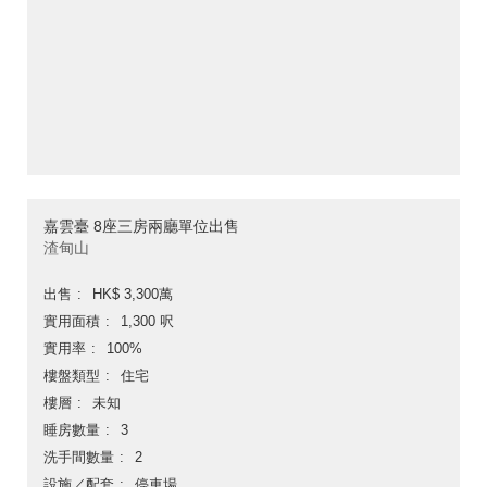
嘉雲臺 8座三房兩廳單位出售
渣甸山
出售
HK$ 3,300萬
實用面積
1,300 呎
實用率
100%
樓盤類型
住宅
樓層
未知
睡房數量
3
洗手間數量
2
設施／配套
停車場