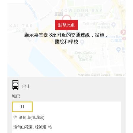
點擊此處
顯示嘉雲臺 8座附近的交通連線，設施，
醫院和學校
巴士
城巴
11
往
渣甸山(循環線)
渣甸山花園, 睦誠道
站