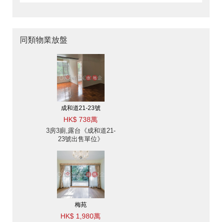
同類物業放盤
成和道21-23號
HK$ 738萬
3房3廁,露台《成和道21-
23號出售單位》
梅苑
HK$ 1,980萬