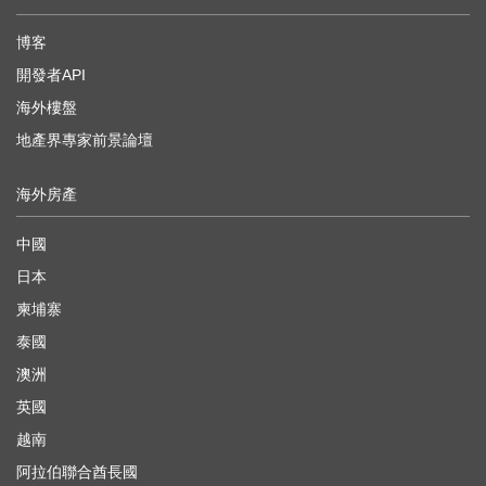
博客
開發者API
海外樓盤
地產界專家前景論壇
海外房產
中國
日本
柬埔寨
泰國
澳洲
英國
越南
阿拉伯聯合酋長國