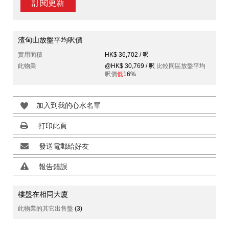
訂閱更新
渣甸山放盤平均呎價
實用面積
HK$ 36,702 / 呎
此物業
@HK$ 30,769 / 呎
比較同區放盤平均
呎價
低
16%
加入到我的心水名單
打印此頁
發送電郵給好友
報告錯誤
樓盤在相同大廈
此物業的其它出售盤
(3)