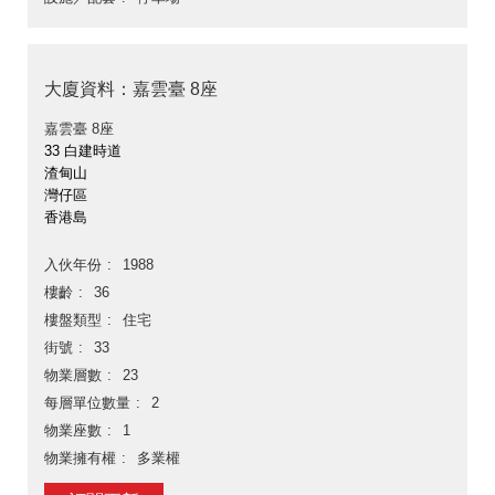
大廈資料：嘉雲臺 8座
嘉雲臺 8座
33 白建時道
渣甸山
灣仔區
香港島
入伙年份
1988
樓齡
36
樓盤類型
住宅
街號
33
物業層數
23
每層單位數量
2
物業座數
1
物業擁有權
多業權