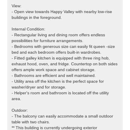
View:
- Open view towards Happy Valley with nearby low-rise
buildings in the foreground.
Internal Condition:
- Rectangular living and dining room offers endless
possibilities for furniture arrangements.
- Bedrooms with generous size can easily fit queen -size
bed and each bedroom offers built-in wardrobes.
- Fitted galley kitchen is equipped with three ring hob,
exhaust hood, oven, and fridge. Countertop on both sides
offers ample work space and cabinet storage.
- Bathrooms are efficient and well maintained.
- Utility area off the kitchen is the perfect space for
washer/dryer and for storage.
- Helper's room and bathroom is located off the utility
area.
Outdoor:
- The balcony can easily accommodate a small outdoor
table with two chairs.
** This building is currently undergoing exterior