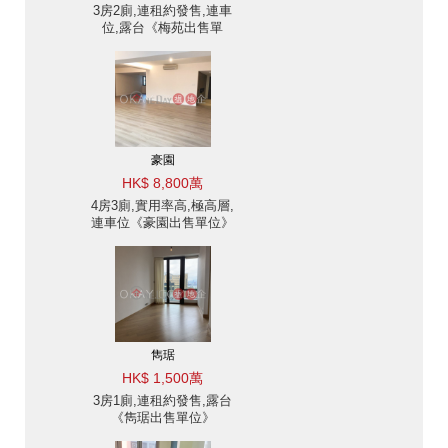
3房2廁,連租約發售,連車
位,露台《梅苑出售單
位》
豪園
HK$ 8,800萬
4房3廁,實用率高,極高層,
連車位《豪園出售單位》
雋琚
HK$ 1,500萬
3房1廁,連租約發售,露台
《雋琚出售單位》