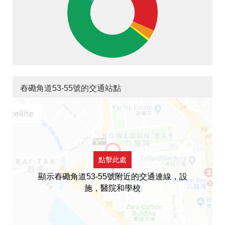
舂磡角道53-55號的交通站點
點擊此處
顯示舂磡角道53-55號附近的交通連線，設
施，醫院和學校