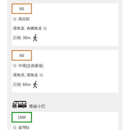
66
往
馬坑邨
環角道, 舂磡角道
站
距離
30m
66
往
中環(交易廣場)
環角徑, 環角道
站
距離
60m
專線小巴
16M
往
柴灣站