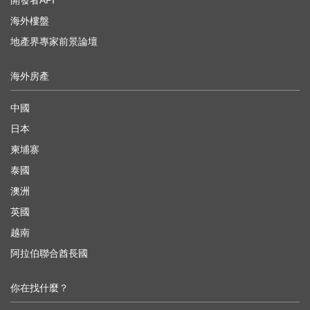
海外樓盤
地產界專家前景論壇
海外房產
中國
日本
柬埔寨
泰國
澳洲
英國
越南
阿拉伯聯合酋長國
你在找什麼？