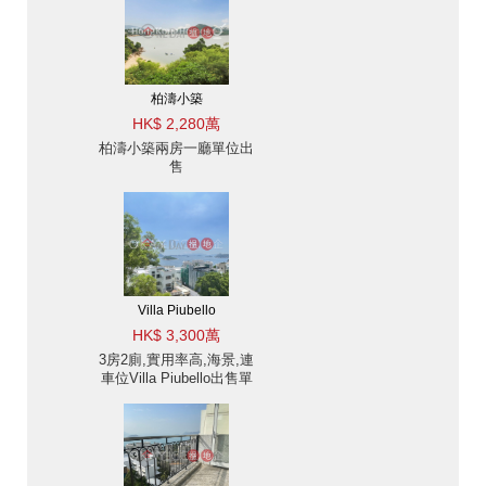
柏濤小築
HK$ 2,280萬
柏濤小築兩房一廳單位出
售
Villa Piubello
HK$ 3,300萬
3房2廁,實用率高,海景,連
車位Villa Piubello出售單
位