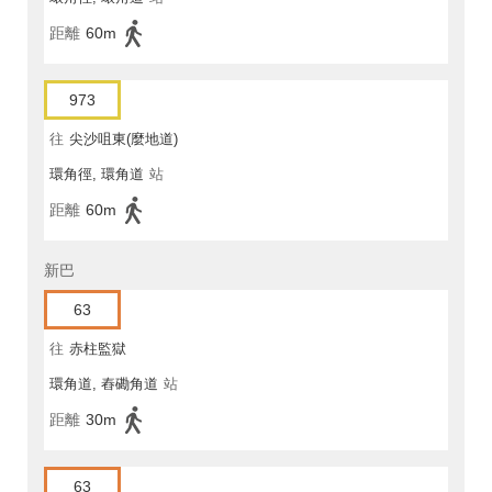
距離
60m
973
往
尖沙咀東(麼地道)
環角徑, 環角道
站
距離
60m
新巴
63
往
赤柱監獄
環角道, 舂磡角道
站
距離
30m
63