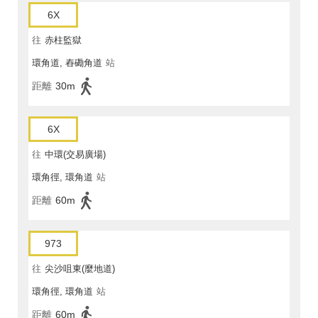
6X
往
赤柱監獄
環角道, 舂磡角道
站
距離
30m
6X
往
中環(交易廣場)
環角徑, 環角道
站
距離
60m
973
往
尖沙咀東(麼地道)
環角徑, 環角道
站
距離
60m