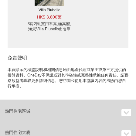
Villa Piubello
HK$ 3,800萬
3房2廁,實用率高,極高層,
海景Villa Piubello出售單
位
免責聲明
本頁顯示的樓盤說明和相關信息均由地產代理或業主或第三方提供的
樓盤資料。OneDay不保證或對其準確性或完整性承擔任何責任。請聯
絡放盤者獲取更多詳細信息。您訪問和使用本協議內容的風險由您自
行承擔。
熱門住宅區域
熱門住宅大廈