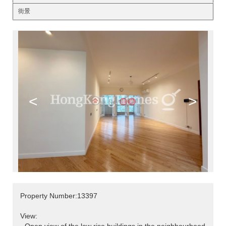
街景
<
>
Property Number:13397
View: