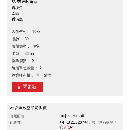
53-55 舂坎角道
舂坎角
南區
香港島
入伙年份
1965
樓齡
59
樓盤類型
住宅
街號
53-55
物業層數
3
每層單位數量
2
物業擁有權
單一業權
訂閱更新
舂坎角放盤平均呎價
實用面積
HK$ 23,200 / 呎
此物業
@HK$ 21,726 / 呎
比較同區放盤平均
呎價
低
6%