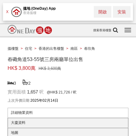
搵地 (OneDay) App
開啟
安裝
X
香港搵樓
搜索香港樓盤
Togg
navi
搵樓盤
>
住宅
>
香港的出售樓盤
>
南區
>
舂坎角
舂磡角道53-55號三房兩廳單位出售
HK$ 3,800萬
HK$ 3,600萬
3
2
實用面積
1,657
呎
@HK$ 21,726
/ 呎
上次升價日期
2025年02月14日
詳細物業資料
大廈資料
地圖