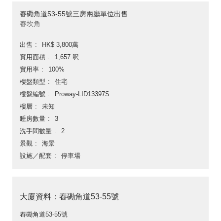
舂磡角道53-55號三房兩廳單位出售
舂坎角
出售
HK$ 3,800萬
實用面積
1,657 呎
實用率
100%
樓盤類型
住宅
樓盤編號
Proway-LID13397S
樓層
未知
睡房數量
3
洗手間數量
2
景觀
海景
設施／配套
停車場
大廈資料：舂磡角道53-55號
舂磡角道53-55號