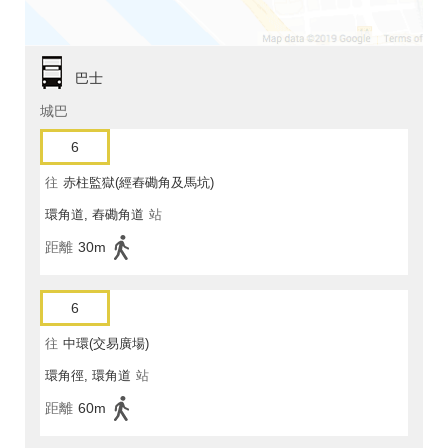
巴士
城巴
6
往
赤柱監獄(經舂磡角及馬坑)
環角道, 舂磡角道
站
距離
30m
6
往
中環(交易廣場)
環角徑, 環角道
站
距離
60m