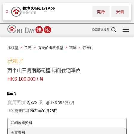
搵地 (OneDay) App
開啟
安裝
X
香港搵樓
搜索香港樓盤
Togg
navi
搵樓盤
>
住宅
>
香港的出租樓盤
>
西區
>
西半山
已租了
西半山三房兩廳筍盤出租|住宅單位
HK$ 100,000 / 月
3
實用面積
2,872
呎
@HK$ 35
/ 呎 / 月
上次更新日期
2021年01月26日
詳細物業資料
大廈資料