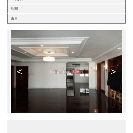
地圖
街景
<
>