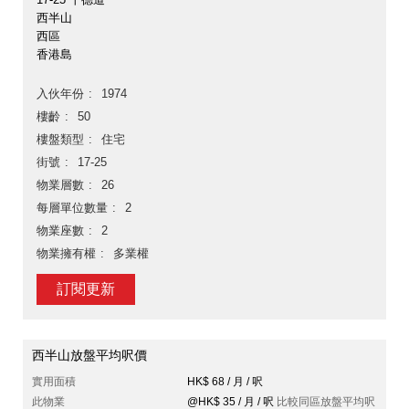
西半山
西區
香港島
入伙年份
1974
樓齡
50
樓盤類型
住宅
街號
17-25
物業層數
26
每層單位數量
2
物業座數
2
物業擁有權
多業權
訂閱更新
西半山放盤平均呎價
實用面積
HK$ 68 / 月 / 呎
此物業
@HK$ 35 / 月 / 呎
比較同區放盤平均呎