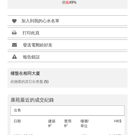
價
低
49%
加入到我的心水名單
打印此頁
發送電郵給好友
報告錯誤
樓盤在相同大廈
此物業的其它出售盤
(5)
康苑最近的成交紀錄
出售
日期
建築
實用
樓層/
HK$
2
2
ft
ft
單位