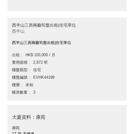
西半山三房兩廳筍盤出租|住宅單位
西半山
西半山三房兩廳筍盤出租|住宅單位
出租
HK$ 100,000 / 月
實用面積
2,872 呎
樓盤類型
住宅
樓盤編號
EVHK44198
樓層
未知
睡房數量
3
大廈資料：康苑
康苑
17-25 干德道