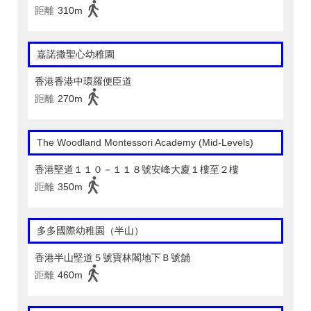
距離
310m
嘉諾撒聖心幼稚園
香港香港中環羅便臣道
距離
270m
The Woodland Montessori Academy (Mid-Levels)
香港堅道１１０－１１８號安峰大廈１樓至２樓
距離
350m
多多國際幼稚園（半山）
香港半山堅道５號寶林閣地下Ｂ號舖
距離
460m