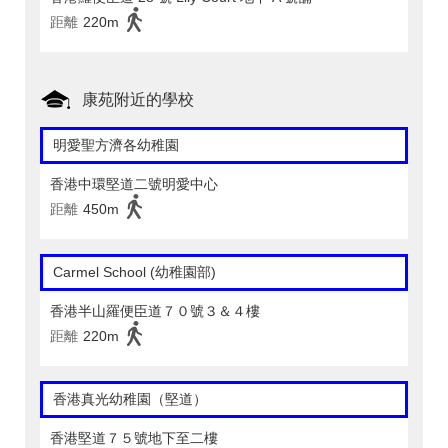
距離
220m
康苑附近的學校
明愛聖方濟各幼稚園
香港中環堅道二號明愛中心
距離
450m
Carmel School (幼稚園部)
香港半山羅便臣道７０號３＆４樓
距離
220m
香港真光幼稚園（堅道）
香港堅道７５號地下至二樓