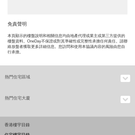
免責聲明
本頁顯示的樓盤說明和相關信息均由地產代理或業主或第三方提供的
樓盤資料。OneDay不保證或對其準確性或完整性承擔任何責任。請聯
絡放盤者獲取更多詳細信息。您訪問和使用本協議內容的風險由您自
行承擔。
熱門住宅區域
熱門住宅大廈
香港樓宇目錄
住宅樓宇目錄