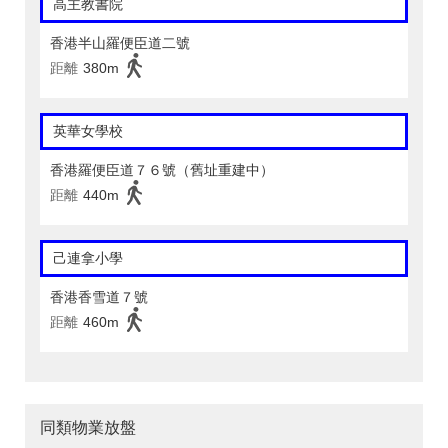
高主教書院
香港半山羅便臣道二號
距離
380m
英華女學校
香港羅便臣道７６號（舊址重建中）
距離
440m
己連拿小學
香港香雪道７號
距離
460m
同類物業放盤