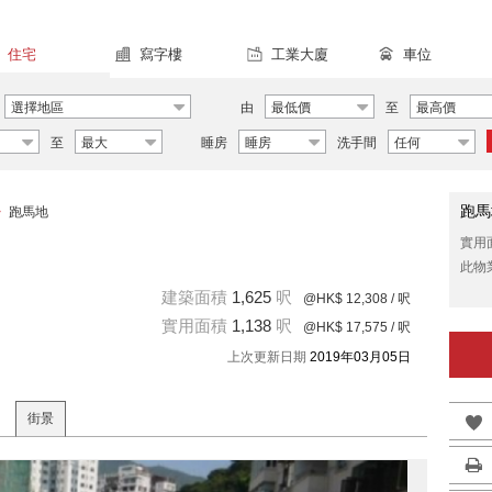
住宅
寫字樓
工業大廈
車位
選擇地區
由
最低價
至
最高價
至
最大
睡房
睡房
洗手間
任何
跑馬
>
跑馬地
實用
此物
建築面積
1,625
呎
@HK$ 12,308
/ 呎
實用面積
1,138
呎
@HK$ 17,575
/ 呎
上次更新日期
2019年03月05日
街景