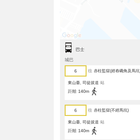
巴士
城巴
6
往
赤柱監獄(經舂磡角及馬坑
東山臺, 司徒拔道
站
距離
140m
6
往
赤柱監獄(不經馬坑)
東山臺, 司徒拔道
站
距離
140m