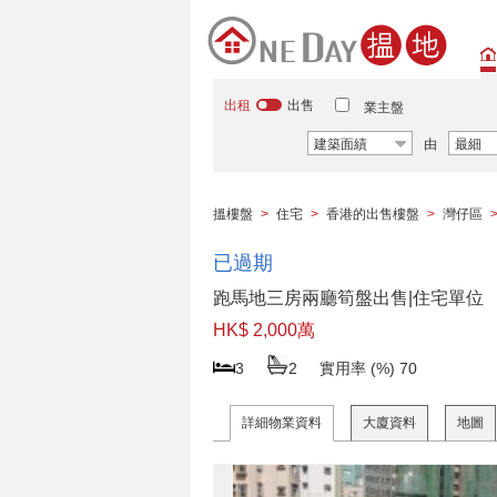
出租
出售
業主盤
建築面績
由
最細
搵樓盤
>
住宅
>
香港的出售樓盤
>
灣仔區
已過期
跑馬地三房兩廳筍盤出售|住宅單位
HK$ 2,000萬
3
2
實用率 (%)
70
詳細物業資料
大廈資料
地圖