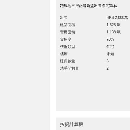
跑馬地三房兩廳筍盤出售|住宅單位
出售
HK$ 2,000萬
建築面積
1,625 呎
實用面積
1,138 呎
實用率
70%
樓盤類型
住宅
樓層
未知
睡房數量
3
洗手間數量
2
按揭計算機