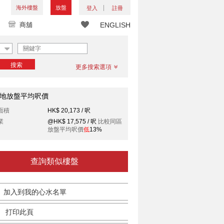
海外樓盤
放盤
登入
註冊
商舖
ENGLISH
搜索
更多搜索選項
地放盤平均呎價
面積
HK$ 20,173 / 呎
業
@HK$ 17,575 / 呎
比較同區
放盤平均呎價
低
13%
查詢類似樓盤
加入到我的心水名單
打印此頁