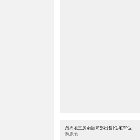
跑馬地三房兩廳筍盤出售|住宅單位
跑馬地