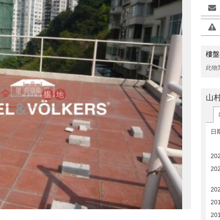
樓盤
此物
>
山村
日
20
20
20
201
201