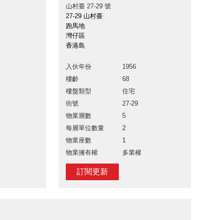
山村臺 27-29 號
27-29 山村臺
跑馬地
灣仔區
香港島
入伙年份
1956
樓齡
68
樓盤類型
住宅
街號
27-29
物業層數
5
每層單位數量
2
物業座數
1
物業擁有權
多業權
訂閱更新