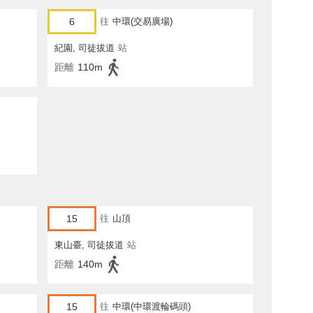
6
往
中環(交易廣場)
紀園, 司徒拔道
站
距離
110m
15
往
山頂
東山臺, 司徒拔道
站
距離
140m
15
往
中環(中環渡輪碼頭)