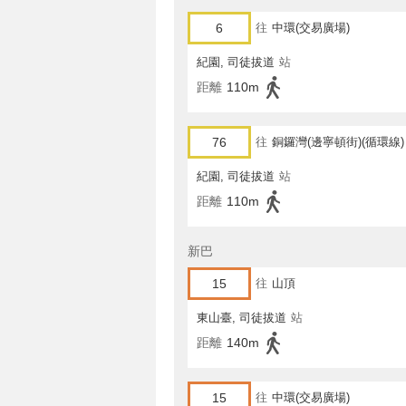
6
往
中環(交易廣場)
紀園, 司徒拔道
站
距離
110m
76
往
銅鑼灣(邊寧頓街)(循環線)
紀園, 司徒拔道
站
距離
110m
新巴
15
往
山頂
東山臺, 司徒拔道
站
距離
140m
15
往
中環(交易廣場)