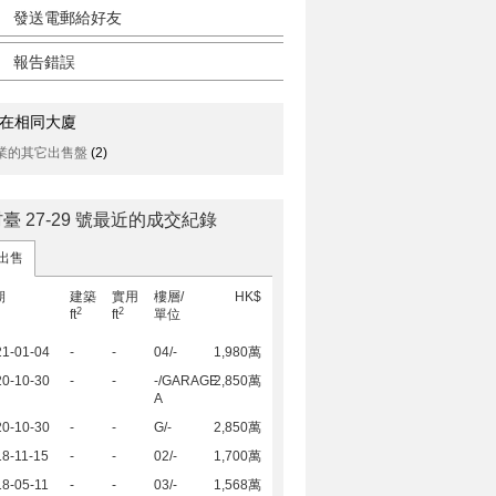
發送電郵給好友
報告錯誤
在相同大廈
業的其它出售盤
(2)
臺 27-29 號最近的成交紀錄
出售
期
建築
實用
樓層/
HK$
2
2
ft
ft
單位
21-01-04
-
-
04/-
1,980萬
20-10-30
-
-
-/GARAGE
2,850萬
A
20-10-30
-
-
G/-
2,850萬
8-11-15
-
-
02/-
1,700萬
8-05-11
-
-
03/-
1,568萬