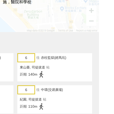
施，醫院和學校
)
6
往
赤柱監獄(經馬坑)
東山臺, 司徒拔道
站
距離
140m
6
往
中環(交易廣場)
紀園, 司徒拔道
站
距離
110m