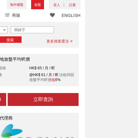
海外樓盤
放盤
登入
註冊
商舖
ENGLISH
搜索
更多搜索選項
地放盤平均呎價
面積
HK$ 65 / 月 / 呎
業
@HK$ 61 / 月 / 呎
比較同區
放盤平均呎價
低
6%
立即查詢
代理商