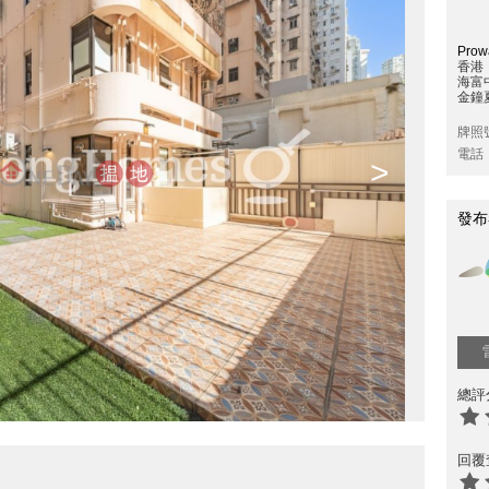
Prowa
香港
海富
金鐘夏
牌照
電話
>
發布
總評
回覆