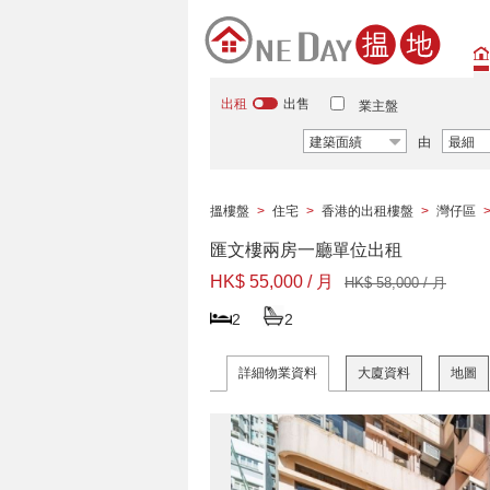
出租
出售
業主盤
建築面績
由
最細
搵樓盤
>
住宅
>
香港的出租樓盤
>
灣仔區
匯文樓兩房一廳單位出租
HK$ 55,000 / 月
HK$ 58,000 / 月
2
2
詳細物業資料
大廈資料
地圖