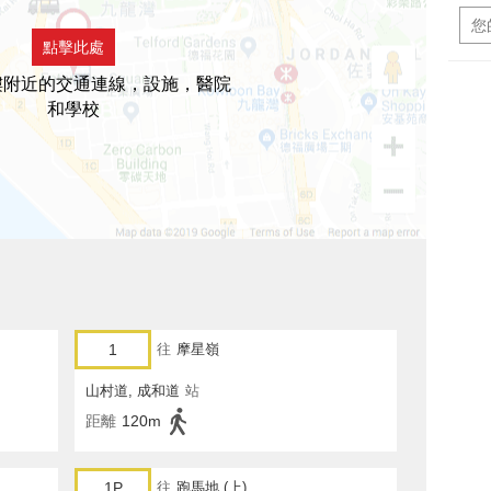
點擊此處
樓附近的交通連線，設施，醫院
和學校
1
往
摩星嶺
山村道, 成和道
站
距離
120m
1P
往
跑馬地 (上)