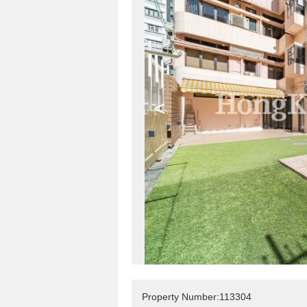
<
Property Number:113304