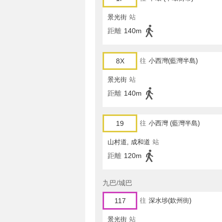
景光街
站
距離
140m
8X
往
小西灣(藍灣半島)
景光街
站
距離
140m
19
往
小西灣 (藍灣半島)
山村道, 成和道
站
距離
120m
九巴/城巴
117
往
深水埗(欽州街)
景光街
站