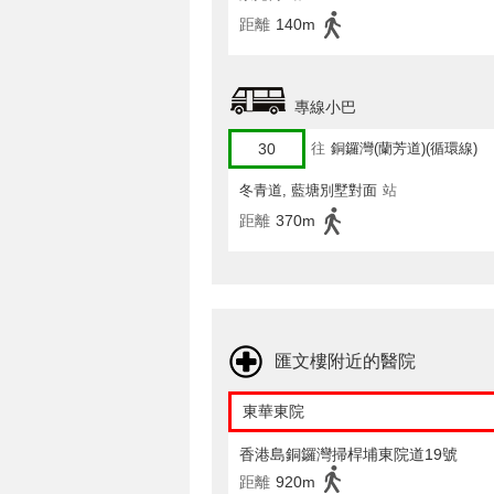
距離
140m
專線小巴
30
往
銅鑼灣(蘭芳道)(循環線)
冬青道, 藍塘別墅對面
站
距離
370m
匯文樓附近的醫院
東華東院
香港島銅鑼灣掃桿埔東院道19號
距離
920m