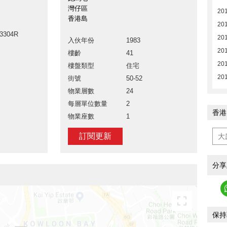
灣仔區
20
香港島
20
13304R
20
入伙年份
1983
20
樓齡
41
20
樓盤類型
住宅
20
街號
50-52
物業層數
24
每層單位數量
2
香港
物業座數
1
訂閱更新
分享
保持