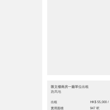
匯文樓兩房一廳單位出租
跑馬地
出租
HK$ 55,000 /
實用面積
947 呎