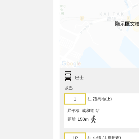
顯示匯文
巴士
城巴
1
往
跑馬地(上)
昇平樓, 成和道
站
距離
150m
1P
往
中環 (中環街市)