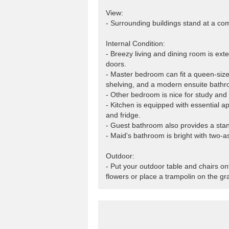
View:
- Surrounding buildings stand at a com
Internal Condition:
- Breezy living and dining room is ext
doors.
- Master bedroom can fit a queen-size 
shelving, and a modern ensuite bathr
- Other bedroom is nice for study and 
- Kitchen is equipped with essential a
and fridge.
- Guest bathroom also provides a stan
- Maid's bathroom is bright with two
Outdoor:
- Put your outdoor table and chairs on
flowers or place a trampolin on the gr