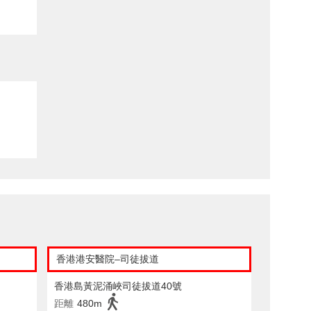
香港港安醫院–司徒拔道
香港島黃泥涌峽司徒拔道40號
距離
480m