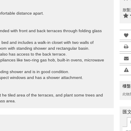
放盤
fortable distance apart.
ended with front and back terraces through folding glass
bed and includes a walk-in closet with two walls of
oom with standing shower and rectangular basin.
also has access to the back terrace.
ppliances like two-ring gas hob, built-in ovens, microwave
ding shower and is in good condition.
-aspect windows and has a shower attachment.
樓盤
此物
t he tiled area of the terraces, and plant some trees and
ass area.
匯