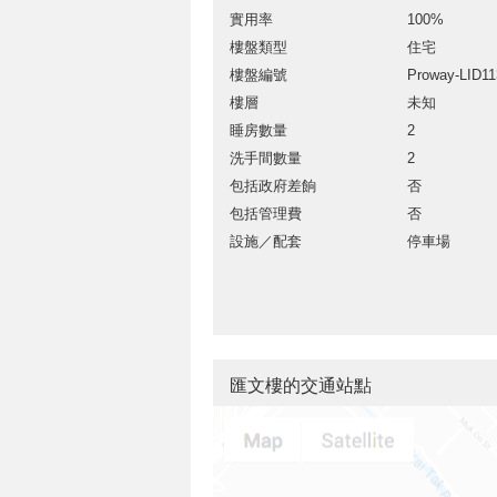
實用率
100%
樓盤類型
住宅
樓盤編號
Proway-LID1
樓層
未知
睡房數量
2
洗手間數量
2
包括政府差餉
否
包括管理費
否
設施／配套
停車場
匯文樓的交通站點