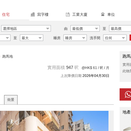
住宅
寫字樓
工業大廈
車位
選擇地區
由
最低價
至
最高價
至
最大
睡房
睡房
洗手間
任何
跑馬
>
跑馬地
實用
實用面積
947
呎
@HK$ 61
/ 呎 / 月
此物
上次降價日期
2026年04月30日
街景
地產