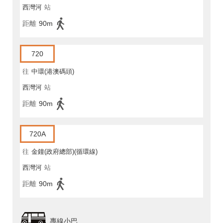
西灣河
站
距離
90m
720
往
中環(港澳碼頭)
西灣河
站
距離
90m
720A
往
金鐘(政府總部)(循環線)
西灣河
站
距離
90m
專線小巴