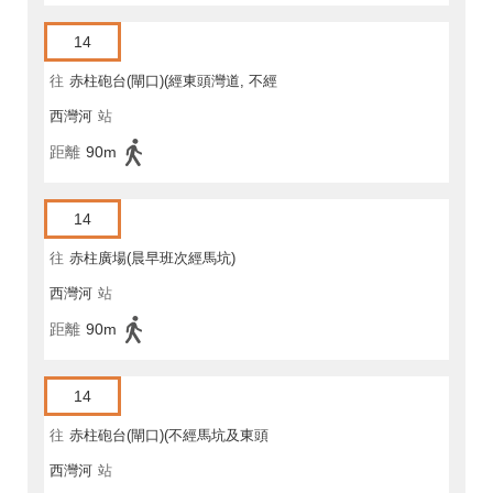
14
往
赤柱砲台(閘口)(經東頭灣道, 不經
西灣河
站
馬坑)
距離
90m
14
往
赤柱廣場(晨早班次經馬坑)
西灣河
站
距離
90m
14
往
赤柱砲台(閘口)(不經馬坑及東頭
西灣河
站
灣道)