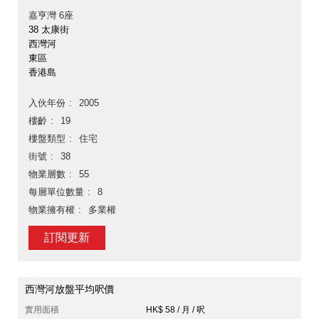
嘉亨灣 6座
38 太康街
西灣河
東區
香港島
入伙年份
2005
樓齡
19
樓盤類型
住宅
街號
38
物業層數
55
每層單位數量
8
物業擁有權
多業權
訂閱更新
西灣河放盤平均呎價
實用面積
HK$ 58 / 月 / 呎