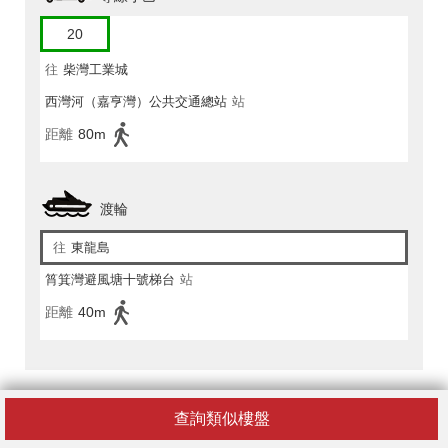
20
往
柴灣工業城
西灣河（嘉亨灣）公共交通總站
站
距離
80m
渡輪
往
東龍島
筲箕灣避風塘十號梯台
站
距離
40m
查詢類似樓盤
嘉亨灣 6座附近的配套設施