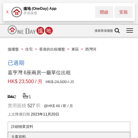
搵地 (OneDay) App
開啟
安裝
X
香港搵樓
搜索香港樓盤
Togg
navi
搵樓盤
>
住宅
>
香港的出租樓盤
>
東區
>
西灣河
已過期
嘉亨灣 6座兩房一廳單位出租
HK$ 23,500 / 月
HK$ 24,500 / 月
2
1
實用面積
527
呎
@HK$ 46
/ 呎 / 月
上次降價日期
2023年11月20日
詳細物業資料
大廈資料