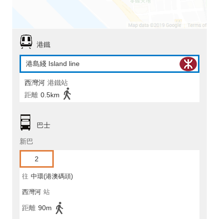
港鐵
港島綫 Island line
西灣河
港鐵站
距離
0.5km
巴士
新巴
2
往
中環(港澳碼頭)
西灣河
站
距離
90m