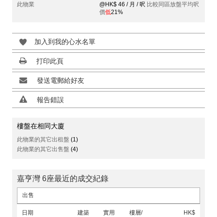
此物業
@HK$ 46 / 月 / 呎
比較同區放盤平均呎
價
低
21%
加入到我的心水名單
打印此頁
發送電郵給好友
報告錯誤
樓盤在相同大廈
此物業的其它出租盤
(1)
此物業的其它出售盤
(4)
嘉亨灣 6座最近的成交紀錄
出售
日期
建築
實用
樓層/
HK$