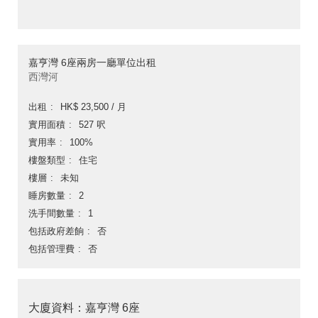
嘉亨灣 6座兩房一廳單位出租
西灣河
出租
HK$ 23,500 / 月
實用面積
527 呎
實用率
100%
樓盤類型
住宅
樓層
未知
睡房數量
2
洗手間數量
1
包括政府差餉
否
包括管理費
否
大廈資料：嘉亨灣 6座