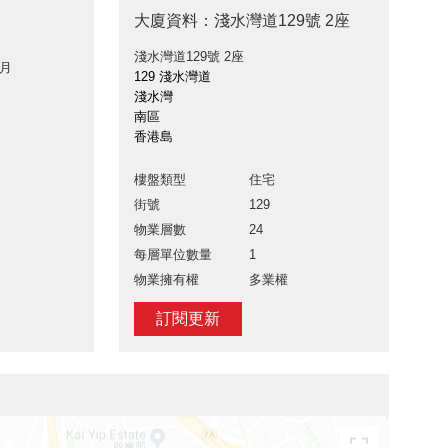
大廈資料：淺水灣道129號 2座
淺水灣道129號 2座
 月
129 淺水灣道
淺水灣
南區
香港島
樓盤類型
住宅
街號
129
物業層數
24
每層單位數量
1
物業擁有權
多業權
訂閱更新