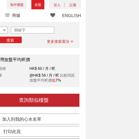
海外樓盤
放盤
登入
註冊
商舖
ENGLISH
搜索
更多搜索選項
灣放盤平均呎價
面積
HK$ 60 / 月 / 呎
業
@HK$ 56 / 月 / 呎
比較同區
放盤平均呎價
低
7%
查詢類似樓盤
加入到我的心水名單
打印此頁