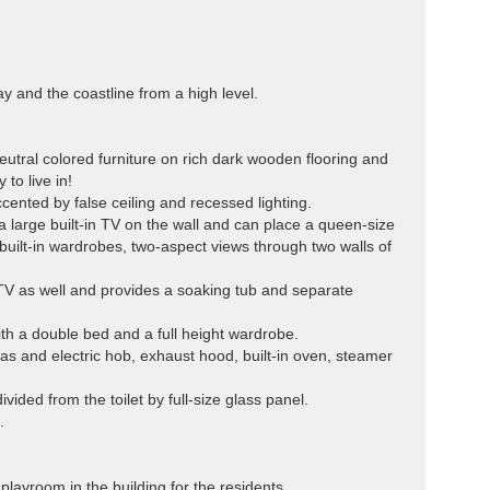
y and the coastline from a high level.
eutral colored furniture on rich dark wooden flooring and
to live in!
ccented by false ceiling and recessed lighting.
 large built-in TV on the wall and can place a queen-size
 built-in wardrobes, two-aspect views through two walls of
TV as well and provides a soaking tub and separate
ith a double bed and a full height wardrobe.
 gas and electric hob, exhaust hood, built-in oven, steamer
ided from the toilet by full-size glass panel.
.
ayroom in the building for the residents.