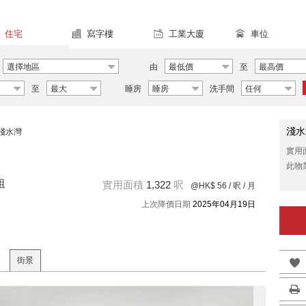
住宅
寫字樓
工業大廈
車位
選擇地區
由
最低價
至
最高價
至
最大
睡房
睡房
洗手間
任何
淺水
淺水灣
實用
此物
租
實用面積
1,322
呎
@HK$ 56
/ 呎 / 月
上次降價日期
2025年04月19日
街景