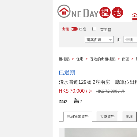
出租
出售
業主盤
建築面績
由
最細
搵樓盤
>
住宅
>
香港的出租樓盤
>
南區
>
已過期
淺水灣道129號 2座兩房一廳單位出
HK$ 70,000 / 月
HK$ 72,000 / 月
2
2
詳細物業資料
大廈資料
地圖