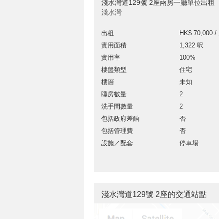
淺水灣道129號 2座兩房一廳單位出租
淺水灣
出租
HK$ 70,000 /
實用面積
1,322 呎
實用率
100%
樓盤類型
住宅
樓層
未知
睡房數量
2
洗手間數量
2
包括政府差餉
否
包括管理費
否
設施／配套
停車場
淺水灣道129號 2座的交通站點