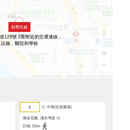
點擊此處
道129號 2座附近的交通連線，
設施，醫院和學校
6
往
中環(交易廣場)
海堤花園, 淺水灣道
站
距離
50m