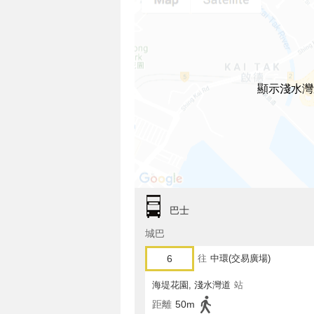
顯示淺水灣
巴士
城巴
6
往
中環(交易廣場)
海堤花園, 淺水灣道
站
距離
50m