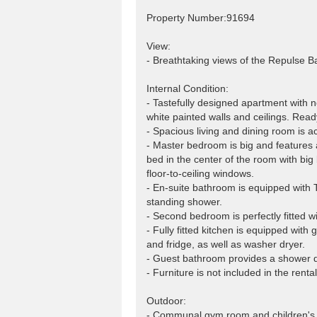
Property Number:91694
View:
- Breathtaking views of the Repulse Ba
Internal Condition:
- Tastefully designed apartment with n
white painted walls and ceilings. Ready 
- Spacious living and dining room is a
- Master bedroom is big and features a
bed in the center of the room with big
floor-to-ceiling windows.
- En-suite bathroom is equipped with 
standing shower.
- Second bedroom is perfectly fitted w
- Fully fitted kitchen is equipped with
and fridge, as well as washer dryer.
- Guest bathroom provides a shower div
- Furniture is not included in the rental
Outdoor:
- Communal gym room and children's pl