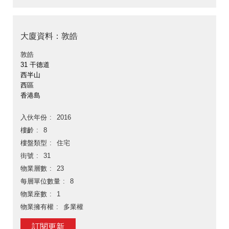
大廈資料：敦皓
敦皓
31 干德道
西半山
西區
香港島
入伙年份
2016
樓齡
8
樓盤類型
住宅
街號
31
物業層數
23
每層單位數量
8
物業座數
1
物業擁有權
多業權
訂閱更新