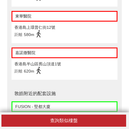
東華醫院
香港島上環普仁街12號
距離
580m
嘉諾撒醫院
香港島半山區舊山頂道1號
距離
620m
敦皓附近的配套設施
FUSION - 堅都大廈
香港上環堅道80-88號堅都大廈地下a,b,c號鋪
查詢類似樓盤
距離
310m