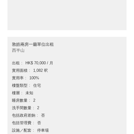
敦皓兩房一廳單位出租
西半山
出租
HK$ 70,000 / 月
實用面積
1,082 呎
實用率
100%
樓盤類型
住宅
樓層
未知
睡房數量
2
洗手間數量
2
包括政府差餉
否
包括管理費
否
設施／配套
停車場