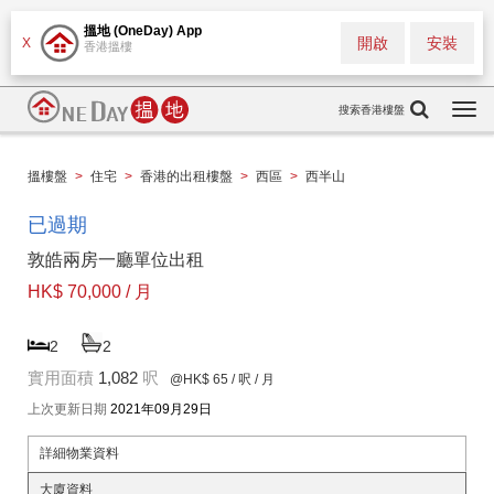
搵地 (OneDay) App
開啟
安裝
X
香港搵樓
搜索香港樓盤
Togg
navi
搵樓盤
>
住宅
>
香港的出租樓盤
>
西區
>
西半山
已過期
敦皓兩房一廳單位出租
HK$ 70,000 / 月
2
2
實用面積
1,082
呎
@HK$ 65
/ 呎 / 月
上次更新日期
2021年09月29日
詳細物業資料
大廈資料