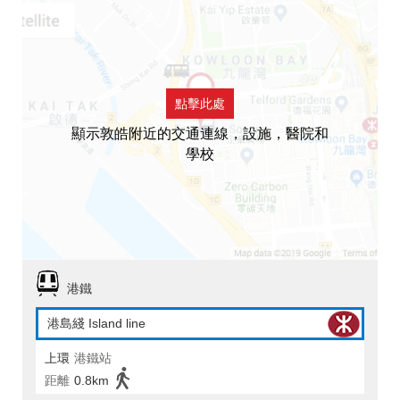
點擊此處
顯示敦皓附近的交通連線，設施，醫院和
學校
港鐵
港島綫 Island line
上環
港鐵站
距離
0.8km