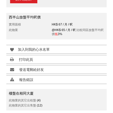
西半山放盤平均呎價
實用面積
HK$ 67 / 月 / 呎
此物業
@HK$ 65 / 月 / 呎
比較同區放盤平均呎
價
低
3%
加入到我的心水名單
打印此頁
發送電郵給好友
報告錯誤
樓盤在相同大廈
此物業的其它出租盤
(4)
此物業的其它出售盤
(12)