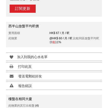
訂閱更新
西半山放盤平均呎價
實用面積
HK$ 67 / 月 / 呎
此物業
@HK$ 60 / 月 / 呎
比較同區放盤平均呎
價
低
11%
加入到我的心水名單
打印此頁
發送電郵給好友
報告錯誤
樓盤在相同大廈
此物業的其它出租盤
(4)