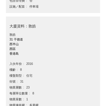
包括管理費
否
設施／配套
停車場
大廈資料：敦皓
敦皓
31 干德道
西半山
西區
香港島
入伙年份
2016
樓齡
8
樓盤類型
住宅
街號
31
物業層數
23
每層單位數量
8
物業座數
1
物業擁有權
多業權