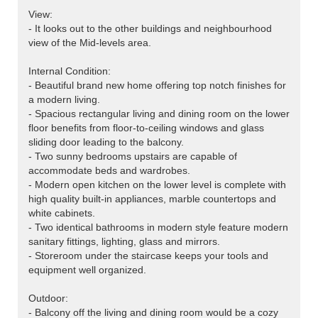
View:
- It looks out to the other buildings and neighbourhood
view of the Mid-levels area.
Internal Condition:
- Beautiful brand new home offering top notch finishes for
a modern living.
- Spacious rectangular living and dining room on the lower
floor benefits from floor-to-ceiling windows and glass
sliding door leading to the balcony.
- Two sunny bedrooms upstairs are capable of
accommodate beds and wardrobes.
- Modern open kitchen on the lower level is complete with
high quality built-in appliances, marble countertops and
white cabinets.
- Two identical bathrooms in modern style feature modern
sanitary fittings, lighting, glass and mirrors.
- Storeroom under the staircase keeps your tools and
equipment well organized.
Outdoor:
- Balcony off the living and dining room would be a cozy