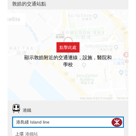
敦皓的交通站點
點擊此處
顯示敦皓附近的交通連線，設施，醫院和
學校
港鐵
港島綫 Island line
上環
港鐵站