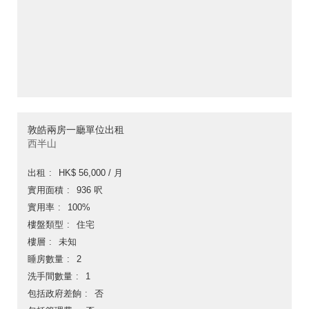
敦皓兩房一廳單位出租
西半山
出租
HK$ 56,000 / 月
實用面積
936 呎
實用率
100%
樓盤類型
住宅
樓層
未知
睡房數量
2
洗手間數量
1
包括政府差餉
否