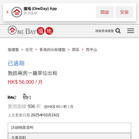
搵地 (OneDay) App
開啟
安裝
X
香港搵樓
搜索香港樓盤
Togg
navi
搵樓盤
>
住宅
>
香港的出租樓盤
>
西區
>
西半山
已過期
敦皓兩房一廳單位出租
HK$ 56,000 / 月
2
1
實用面積
936
呎
@HK$ 60
/ 呎 / 月
上次更新日期
2025年03月24日
詳細物業資料
大廈資料