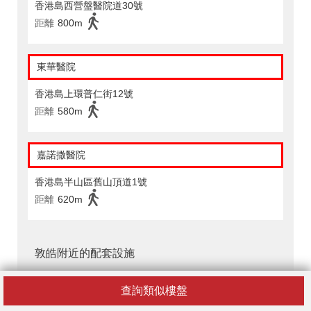
香港島西營盤醫院道30號
距離
800m
東華醫院
香港島上環普仁街12號
距離
580m
嘉諾撒醫院
香港島半山區舊山頂道1號
距離
620m
敦皓附近的配套設施
FUSION - 堅都大廈
查詢類似樓盤