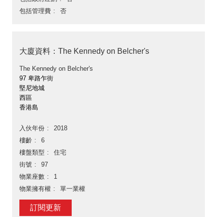
包括管理費
否
大廈資料：The Kennedy on Belcher's
The Kennedy on Belcher's
97 卑路乍街
堅尼地城
西區
香港島
入伙年份
2018
樓齡
6
樓盤類型
住宅
街號
97
物業座數
1
物業擁有權
單一業權
訂閱更新