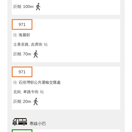
距離
100m
971
往
海麗邨
士美非路, 吉席街
站
距離
70m
971
往
石排灣邨公共運輸交匯處
北街, 卑路乍街
站
距離
20m
專線小巴