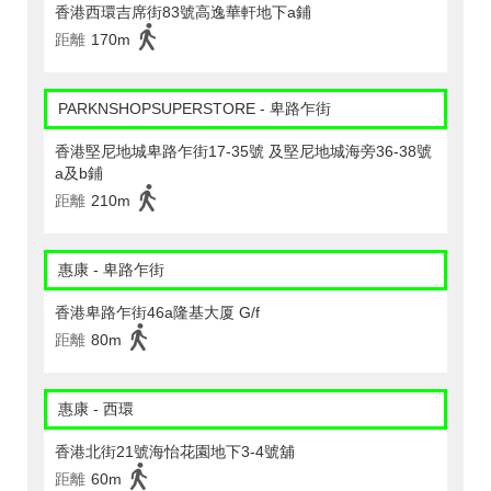
香港西環吉席街83號高逸華軒地下a鋪
距離
170m
PARKNSHOPSUPERSTORE - 卑路乍街
香港堅尼地城卑路乍街17-35號 及堅尼地城海旁36-38號
a及b鋪
距離
210m
惠康 - 卑路乍街
香港卑路乍街46a隆基大厦 G/f
距離
80m
惠康 - 西環
香港北街21號海怡花園地下3-4號舖
距離
60m