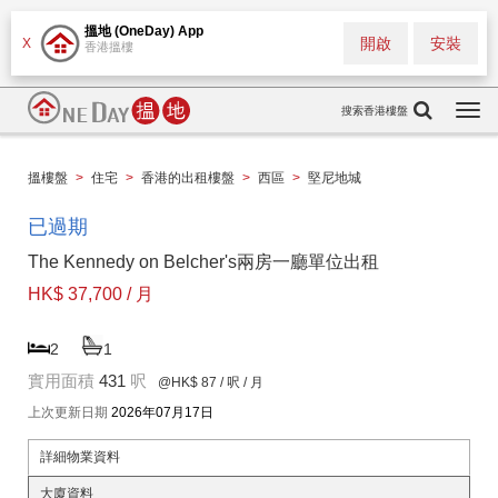
搵地 (OneDay) App
開啟
安裝
X
香港搵樓
搜索香港樓盤
Togg
navi
搵樓盤
>
住宅
>
香港的出租樓盤
>
西區
>
堅尼地城
已過期
The Kennedy on Belcher's兩房一廳單位出租
HK$ 37,700 / 月
2
1
實用面積
431
呎
@HK$ 87
/ 呎 / 月
上次更新日期
2026年07月17日
詳細物業資料
大廈資料