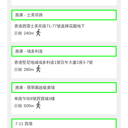
惠康 - 士美菲路
香港西環士美菲路71-77號嘉輝花園地下
距離
240m
惠康 - 域多利道
香港堅尼地城域多利道1號百年大廈2座3-7號
距離
280m
惠康 - 寶翠園超級廣場
卑路乍街8號西寶城3樓
距離
500m
7-11 西環