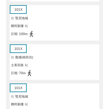
101X
往
堅尼地城
聯邦新樓
站
距離
100m
101X
往
觀塘(裕民坊)
士美菲路
站
距離
70m
101X
往
堅尼地城
聯邦新樓
站