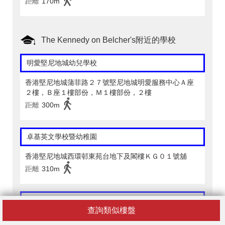
距離
170m
The Kennedy on Belcher's附近的學校
明愛堅尼地城幼兒學校
香港堅尼地城蒲菲路２７號堅尼地城明愛服務中心Ａ座
２樓，Ｂ座１樓部份，Ｍ１樓部份，２樓
距離
300m
卓基英文學校暨幼稚園
香港堅尼地城西環邨東苑台地下及閣樓ＫＧ０１號舖
距離
310m
奧恩國際幼稚園
查詢類似樓盤
香港堅尼地城卑路乍街４６Ａ號隆基大廈１樓及１樓平