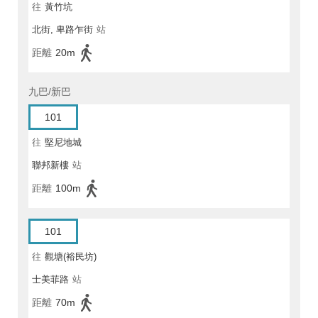
往
黃竹坑
北街, 卑路乍街
站
距離
20m
九巴/新巴
101
往
堅尼地城
聯邦新樓
站
距離
100m
101
往
觀塘(裕民坊)
士美菲路
站
距離
70m