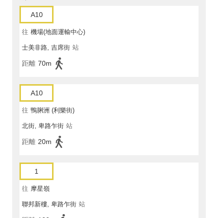
A10
往
機場(地面運輸中心)
士美非路, 吉席街
站
距離
70m
A10
往
鴨脷洲 (利樂街)
北街, 卑路乍街
站
距離
20m
1
往
摩星嶺
聯邦新樓, 卑路乍街
站