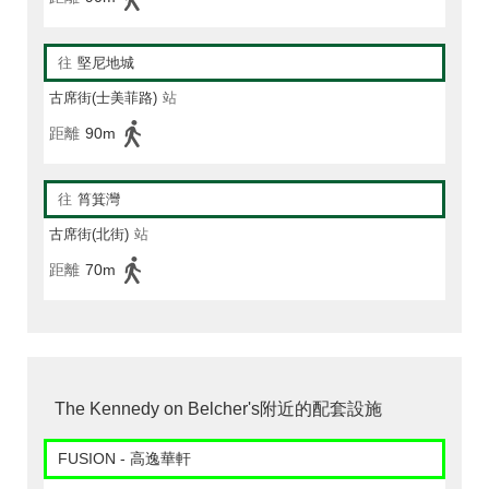
往
堅尼地城
古席街(士美菲路)
站
距離
90m
往
筲箕灣
古席街(北街)
站
距離
70m
The Kennedy on Belcher's附近的配套設施
FUSION - 高逸華軒