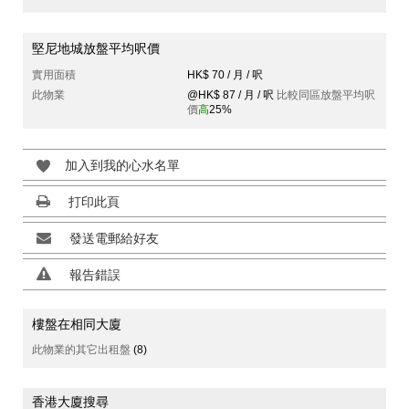
堅尼地城放盤平均呎價
實用面積
HK$ 70 / 月 / 呎
此物業
@HK$ 87 / 月 / 呎
比較同區放盤平均呎
價
高
25%
加入到我的心水名單
打印此頁
發送電郵給好友
報告錯誤
樓盤在相同大廈
此物業的其它出租盤
(8)
香港大廈搜尋