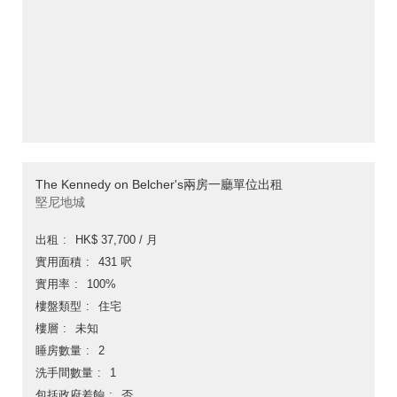
The Kennedy on Belcher's兩房一廳單位出租
堅尼地城
出租
HK$ 37,700 / 月
實用面積
431 呎
實用率
100%
樓盤類型
住宅
樓層
未知
睡房數量
2
洗手間數量
1
包括政府差餉
否