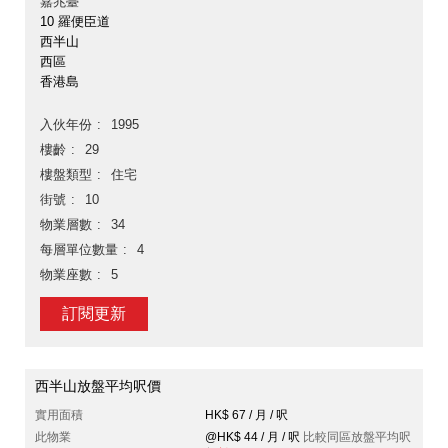
嘉兆臺
10 羅便臣道
西半山
西區
香港島
入伙年份
1995
樓齡
29
樓盤類型
住宅
街號
10
物業層數
34
每層單位數量
4
物業座數
5
訂閱更新
西半山放盤平均呎價
實用面積
HK$ 67 / 月 / 呎
此物業
@HK$ 44 / 月 / 呎
比較同區放盤平均呎