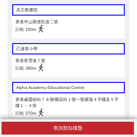
高主教書院
香港半山羅便臣道二號
距離
180m
己連拿小學
香港香雪道７號
距離
380m
Alpha Academy Educational Centre
香港威靈頓街７８號∕擺花街１號一號廣場４字樓及５字
樓１－４室
距離
370m
查詢類似樓盤
AMG Tutorial Centre