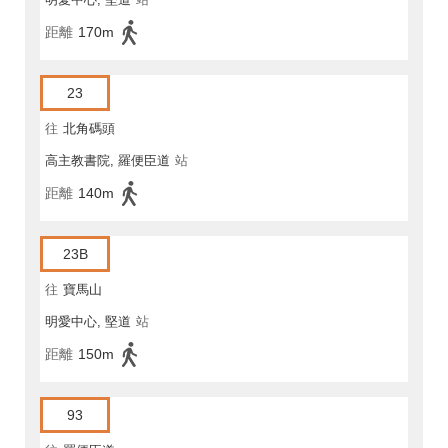
距離
170m
23
往
北角碼頭
高主教書院, 羅便臣道
站
距離
140m
23B
往
寶馬山
明愛中心, 堅道
站
距離
150m
93