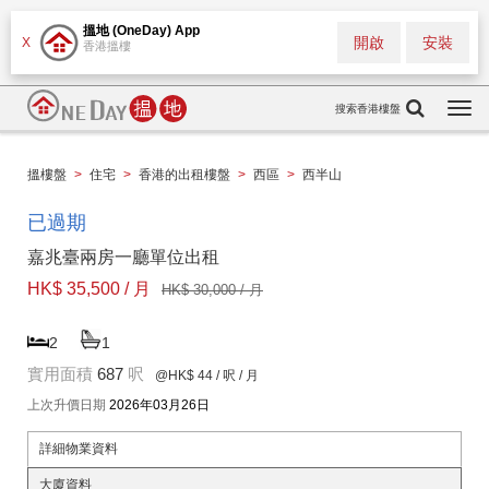
搵地 (OneDay) App
開啟
安裝
X
香港搵樓
搜索香港樓盤
Togg
navi
搵樓盤
>
住宅
>
香港的出租樓盤
>
西區
>
西半山
已過期
嘉兆臺兩房一廳單位出租
HK$ 35,500 / 月
HK$ 30,000 / 月
2
1
實用面積
687
呎
@HK$ 44
/ 呎 / 月
上次升價日期
2026年03月26日
詳細物業資料
大廈資料