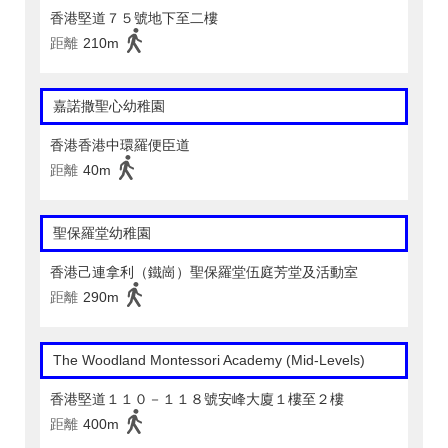
香港堅道７５號地下至二樓
距離
210m
嘉諾撒聖心幼稚園
香港香港中環羅便臣道
距離
40m
聖保羅堂幼稚園
香港己連拿利（鐵崗）聖保羅堂伍庭芳堂及活動室
距離
290m
The Woodland Montessori Academy (Mid-Levels)
香港堅道１１０－１１８號安峰大廈１樓至２樓
距離
400m