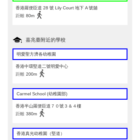
香港羅便臣道 28 號 Lily Court 地下 A 號舖
距離
80m
嘉兆臺附近的學校
明愛聖方濟各幼稚園
香港中環堅道二號明愛中心
距離
200m
Carmel School (幼稚園部)
香港半山羅便臣道７０號３＆４樓
距離
380m
香港真光幼稚園（堅道）