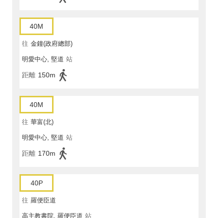
40M
往
金鐘(政府總部)
明愛中心, 堅道
站
距離
150m
40M
往
華富(北)
明愛中心, 堅道
站
距離
170m
40P
往
羅便臣道
高主教書院, 羅便臣道
站