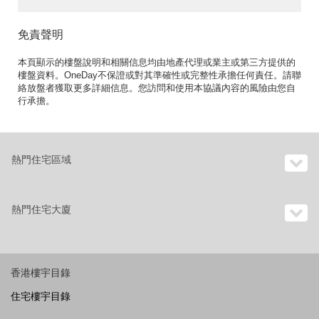
免責聲明
本頁顯示的樓盤說明和相關信息均由地產代理或業主或第三方提供的
樓盤資料。OneDay不保證或對其準確性或完整性承擔任何責任。請聯
絡放盤者獲取更多詳細信息。您訪問和使用本協議內容的風險由您自
行承擔。
熱門住宅區域
熱門住宅大廈
香港樓宇目錄
住宅樓宇目錄