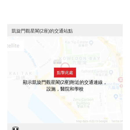
凱旋門觀星閣(2座)的交通站點
點擊此處
顯示凱旋門觀星閣(2座)附近的交通連線，
設施，醫院和學校