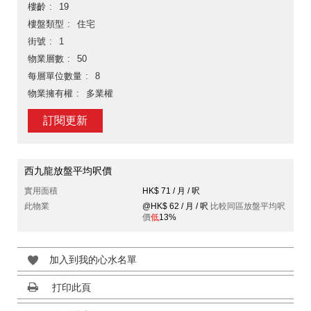
樓齡
19
樓盤類型
住宅
街號
1
物業層數
50
每層單位數量
8
物業擁有權
多業權
訂閱更新
西九龍放盤平均呎價
實用面積
HK$ 71 / 月 / 呎
此物業
@HK$ 62 / 月 / 呎
比較同區放盤平均呎
價
低
13%
加入到我的心水名單
打印此頁