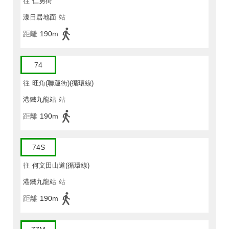
往
仁勇街
漾日居地面
站
距離
190m
74
往
旺角(聯運街)(循環線)
港鐵九龍站
站
距離
190m
74S
往
何文田山道(循環線)
港鐵九龍站
站
距離
190m