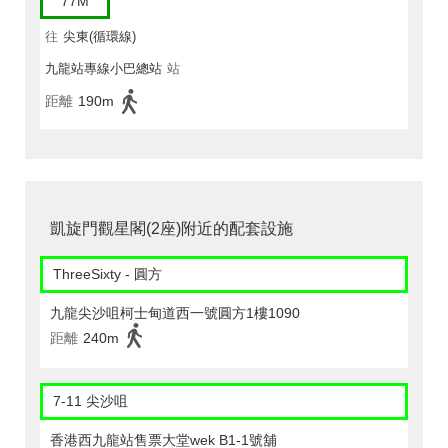
77M
往
尖東(循環線)
九龍站專線小巴總站
站
距離
190m
凱旋門觀星閣(2座)附近的配套設施
ThreeSixty - 圓方
九龍尖沙咀柯士甸道西一號圓方1樓1090
距離
240m
7-11 尖沙咀
香港西九龍站售票大堂wek B1-1號舖