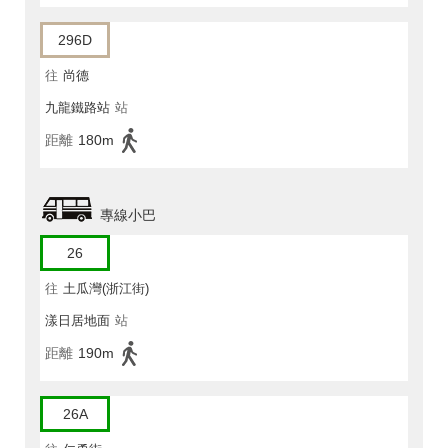
296D
往
尚德
九龍鐵路站
站
距離
180m
專線小巴
26
往
土瓜灣(浙江街)
漾日居地面
站
距離
190m
26A