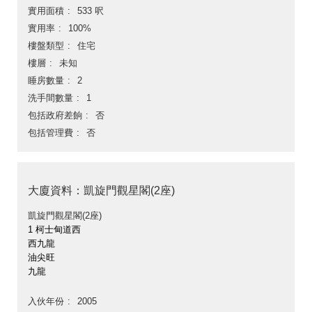
實用面積
533 呎
實用率
100%
樓盤類型
住宅
樓層
未知
睡房數量
2
洗手間數量
1
包括政府差餉
否
包括管理費
否
大廈資料：凱旋門觀星閣(2座)
凱旋門觀星閣(2座)
1 柯士甸道西
西九龍
油尖旺
九龍
入伙年份
2005