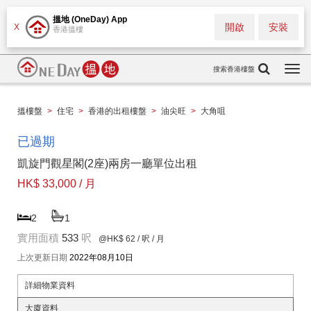
搵地 (OneDay) App
開啟
安裝
X
香港搵樓
搜索香港樓盤
Togg
navi
搵樓盤
>
住宅
>
香港的出租樓盤
>
油尖旺
>
大角咀
已過期
凱旋門觀星閣(2座)兩房一廳單位出租
HK$ 33,000 / 月
2
1
實用面積
533
呎
@HK$ 62
/ 呎 / 月
上次更新日期
2022年08月10日
詳細物業資料
大廈資料