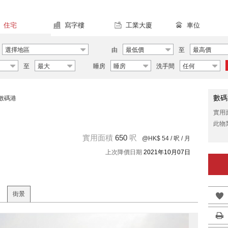
住宅
寫字樓
工業大廈
車位
選擇地區
由
最低價
至
最高價
至
最大
睡房
睡房
洗手間
任何
數碼
數碼港
實用
此物
實用面積
650
呎
@HK$ 54
/ 呎 / 月
上次降價日期
2021年10月07日
街景