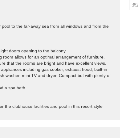
y pool to the far-away sea from all windows and from the
height doors opening to the balcony.
ning room allows for an optimal arrangement of furniture.
e that the rooms are bright and have excellent views.
l appliances including gas cooker, exhaust hood, built-in
ish washer, mini TV and dryer. Compact but with plenty of
nd a spa bath.
r the clubhouse facilities and pool in this resort style