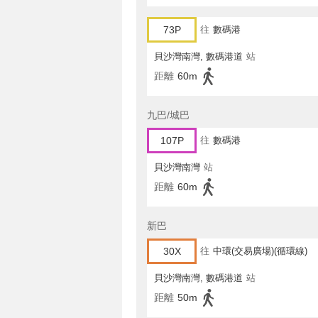
73P
往
數碼港
貝沙灣南灣, 數碼港道
站
距離
60m
九巴/城巴
107P
往
數碼港
貝沙灣南灣
站
距離
60m
新巴
30X
往
中環(交易廣場)(循環線)
貝沙灣南灣, 數碼港道
站
距離
50m