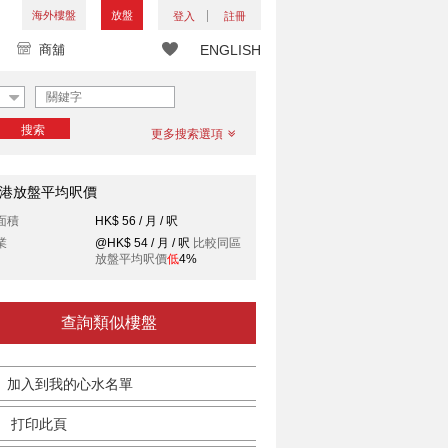
海外樓盤
放盤
登入
註冊
商舖
ENGLISH
搜索
更多搜索選項
港放盤平均呎價
面積
HK$ 56 / 月 / 呎
業
@HK$ 54 / 月 / 呎
比較同區
放盤平均呎價
低
4%
查詢類似樓盤
加入到我的心水名單
打印此頁