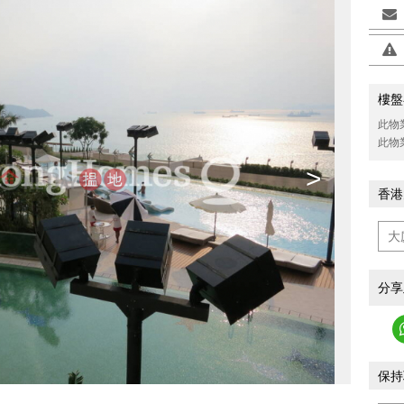
樓盤
此物
此物
>
香港
分享
保持