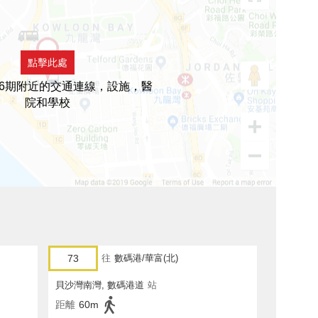
點擊此處
6期附近的交通連線，設施，醫
院和學校
73
往
數碼港/華富(北)
貝沙灣南灣, 數碼港道
站
距離
60m