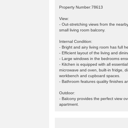
Property Number:78613
View:
- Out-stretching views from the nearb
small living room balcony.
Internal Condition:
- Bright and airy living room has full 
- Efficient layout of the living and di
- Large windows in the bedrooms ensur
- Kitchen is equipped with all essentia
microwave and oven, built-in fridge, d
workbench and cupboard spaces.
- Bathroom features quality finishes a
Outdoor:
- Balcony provides the perfect view ove
apartment.