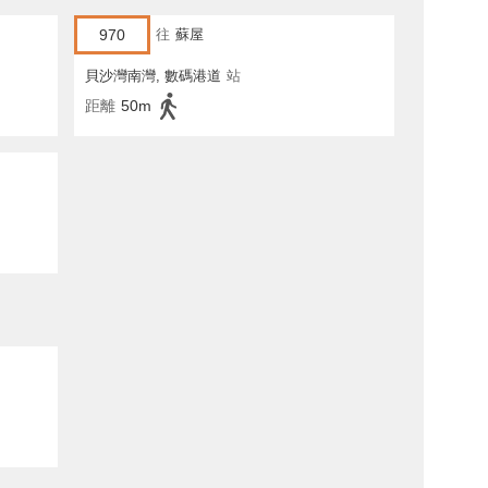
970
往
蘇屋
貝沙灣南灣, 數碼港道
站
距離
50m