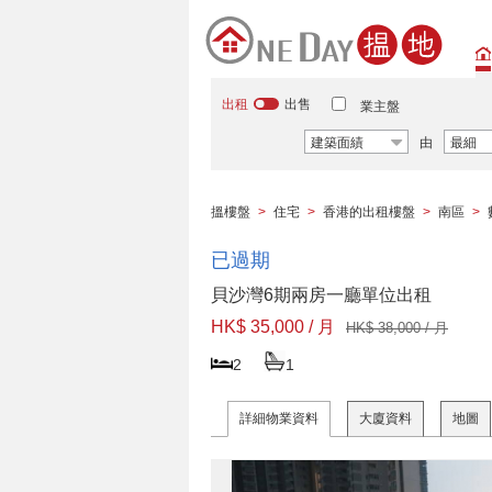
出租
出售
業主盤
建築面績
由
最細
搵樓盤
>
住宅
>
香港的出租樓盤
>
南區
>
已過期
貝沙灣6期兩房一廳單位出租
HK$ 35,000 / 月
HK$ 38,000 / 月
2
1
詳細物業資料
大廈資料
地圖