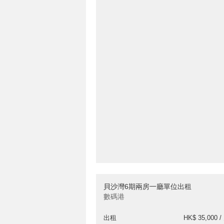
貝沙灣6期兩房一廳單位出租
數碼港
出租
HK$ 35,000 /