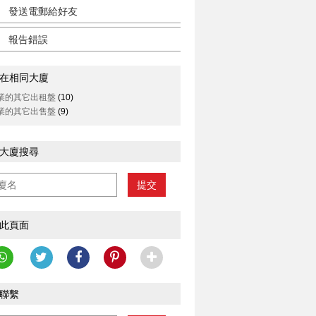
發送電郵給好友
報告錯誤
在相同大廈
業的其它出租盤
(10)
業的其它出售盤
(9)
大廈搜尋
提交
此頁面
聯繫