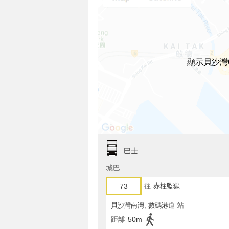
顯示貝沙灣
巴士
城巴
73
往
赤柱監獄
貝沙灣南灣, 數碼港道
站
距離
50m