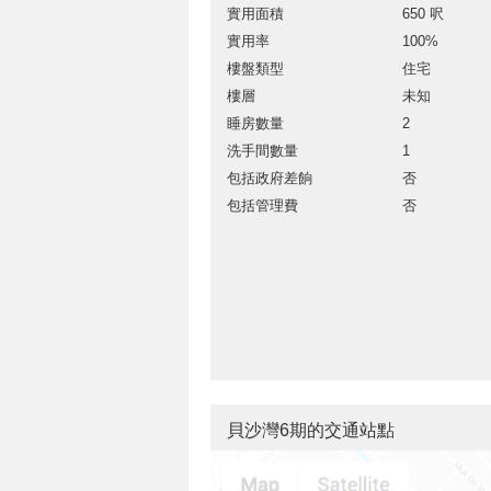
實用面積
650 呎
實用率
100%
樓盤類型
住宅
樓層
未知
睡房數量
2
洗手間數量
1
包括政府差餉
否
包括管理費
否
貝沙灣6期的交通站點