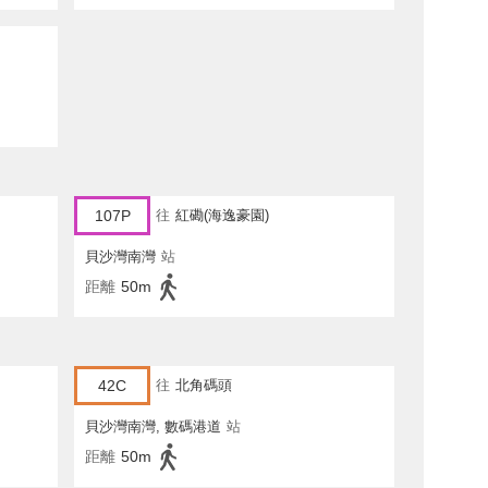
107P
往
紅磡(海逸豪園)
貝沙灣南灣
站
距離
50m
42C
往
北角碼頭
貝沙灣南灣, 數碼港道
站
距離
50m