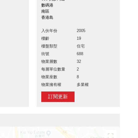
數碼港
南區
香港島
入伙年份
2005
樓齡
19
樓盤類型
住宅
街號
688
物業層數
32
每層單位數量
2
物業座數
8
物業擁有權
多業權
訂閱更新