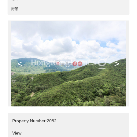
街景
<
>
Property Number:2082
View: