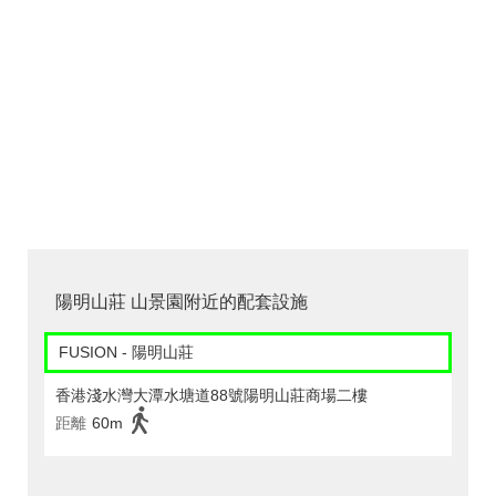
陽明山莊 山景園附近的配套設施
FUSION - 陽明山莊
香港淺水灣大潭水塘道88號陽明山莊商場二樓
距離
60m