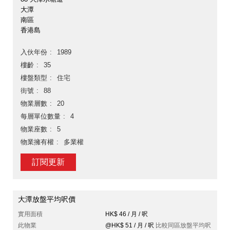
大潭
南區
香港島
入伙年份
1989
樓齡
35
樓盤類型
住宅
街號
88
物業層數
20
每層單位數量
4
物業座數
5
物業擁有權
多業權
訂閱更新
大潭放盤平均呎價
實用面積
HK$ 46 / 月 / 呎
此物業
@HK$ 51 / 月 / 呎
比較同區放盤平均呎