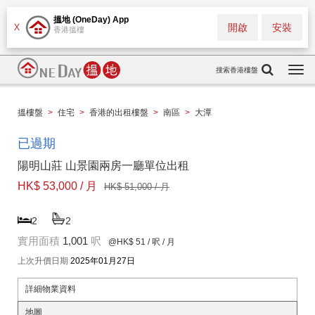
搵地 (OneDay) App
開啟
安裝
X
香港搵樓
搜索香港樓盤
Togg
navi
搵樓盤
>
住宅
>
香港的出租樓盤
>
南區
>
大潭
已過期
陽明山莊 山景園兩房一廳單位出租
HK$ 53,000 / 月
HK$ 51,000 / 月
2
2
實用面積
1,001
呎
@HK$ 51
/ 呎 / 月
上次升價日期
2025年01月27日
詳細物業資料
地圖