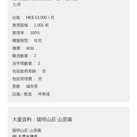
大潭
出租
HK$ 53,000 / 月
實用面積
1,001 呎
實用率
100%
樓盤類型
住宅
樓層
未知
睡房數量
2
洗手間數量
2
包括政府差餉
否
包括管理費
否
景觀
城市景
設施／配套
停車場
大廈資料：陽明山莊 山景園
陽明山莊 山景園
88 大潭水塘道