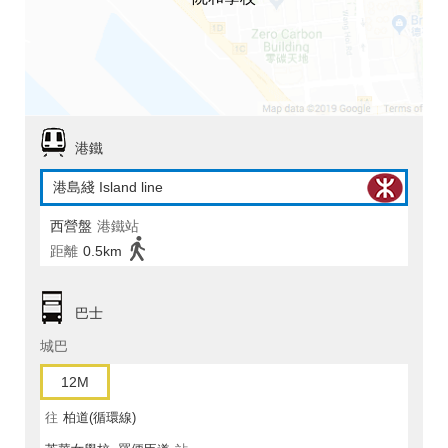
港鐵
港島綫 Island line
西營盤
港鐵站
距離
0.5km
巴士
城巴
12M
往
柏道(循環線)