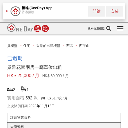
搵地 (OneDay) App
開啟
安裝
X
香港搵樓
搜索香港樓盤
Togg
navi
搵樓盤
>
住宅
>
香港的出租樓盤
>
西區
>
西半山
已過期
景雅花園兩房一廳單位出租
HK$ 25,000 / 月
HK$ 30,000 / 月
2
1
實用面積
592
呎
@HK$ 51
/ 呎 / 月
上次降價日期
2023年11月12日
詳細物業資料
大廈資料