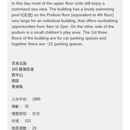
to this day most of the upper floor units still enjoy a
command sea view. The building has a lovely swimming
pool I(泳池) on the Podium floor (equivalent to 4th floor)
very large for an individual building, that offers sunbathing
opportunities from 9am to 2pm. On the other side of the
podium is a small children's play area. The 1st three
floors of the building are for car parking spaces and
together there are ~22 parking spaces.
景雅花園
103 羅便臣道
西半山
西區
香港島
入伙年份
1989
樓齡
35
樓盤類型
住宅
街號
103
物業層數
29