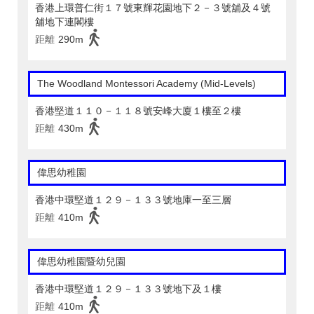
香港上環普仁街１７號東輝花園地下２－３號舖及４號
舖地下連閣樓
距離
290m
The Woodland Montessori Academy (Mid-Levels)
香港堅道１１０－１１８號安峰大廈１樓至２樓
距離
430m
偉思幼稚園
香港中環堅道１２９－１３３號地庫一至三層
距離
410m
偉思幼稚園暨幼兒園
香港中環堅道１２９－１３３號地下及１樓
距離
410m