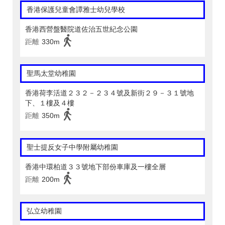
香港保護兒童會譚雅士幼兒學校
香港西營盤醫院道佐治五世紀念公園
距離
330m
聖馬太堂幼稚園
香港荷李活道２３２－２３４號及新街２９－３１號地
下、１樓及４樓
距離
350m
聖士提反女子中學附屬幼稚園
香港中環柏道３３號地下部份車庫及一樓全層
距離
200m
弘立幼稚園