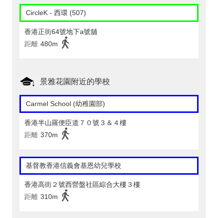
CircleK - 西環 (507)
香港正街64號地下a號舖
距離
480m
景雅花園附近的學校
Carmel School (幼稚園部)
香港半山羅便臣道７０號３＆４樓
距離
370m
基督教香港信義會基恩幼兒學校
香港高街２號西營盤社區綜合大樓３樓
距離
310m