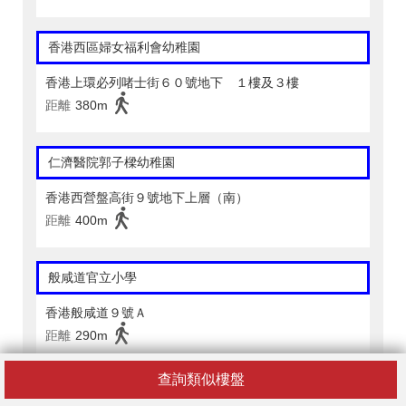
香港西區婦女福利會幼稚園
香港上環必列啫士街６０號地下 １樓及３樓
距離
380m
仁濟醫院郭子樑幼稚園
香港西營盤高街９號地下上層（南）
距離
400m
般咸道官立小學
香港般咸道９號Ａ
距離
290m
查詢類似樓盤
天主教總堂區學校