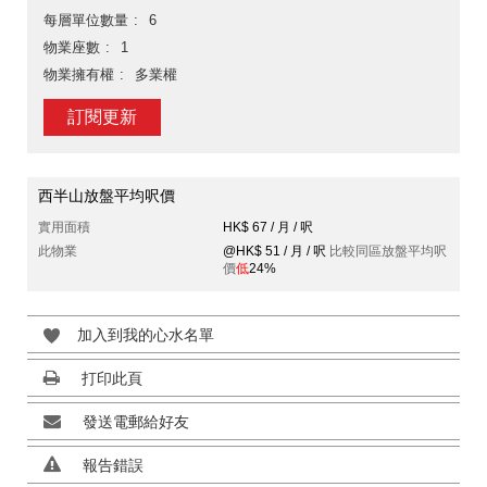
每層單位數量
6
物業座數
1
物業擁有權
多業權
訂閱更新
西半山放盤平均呎價
實用面積
HK$ 67 / 月 / 呎
此物業
@HK$ 51 / 月 / 呎
比較同區放盤平均呎
價
低
24%
加入到我的心水名單
打印此頁
發送電郵給好友
報告錯誤