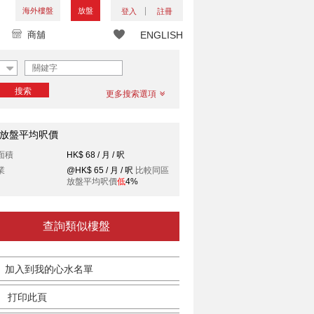
海外樓盤
放盤
登入
註冊
商舖
ENGLISH
搜索
更多搜索選項
放盤平均呎價
面積
HK$ 68 / 月 / 呎
業
@HK$ 65 / 月 / 呎
比較同區
放盤平均呎價
低
4%
查詢類似樓盤
加入到我的心水名單
打印此頁