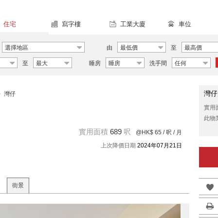
住宅
寫字樓
工業大廈
車位
選擇地區
由
最低價
至
最高價
至
最大
睡房
睡房
洗手間
任何
灣仔
>
灣仔
實用
此物
實用面積
689
呎
@HK$ 65
/ 呎 / 月
上次降價日期
2024年07月21日
街景