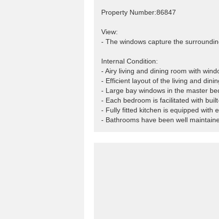
Property Number:86847
View:
- The windows capture the surrounding
Internal Condition:
- Airy living and dining room with win
- Efficient layout of the living and di
- Large bay windows in the master be
- Each bedroom is facilitated with built
- Fully fitted kitchen is equipped with 
- Bathrooms have been well maintain