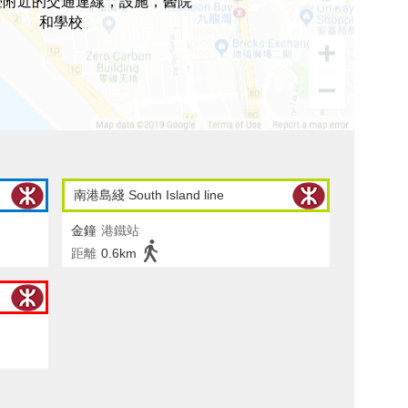
臺附近的交通連線，設施，醫院
和學校
南港島綫 South Island line
金鐘
港鐵站
距離
0.6km