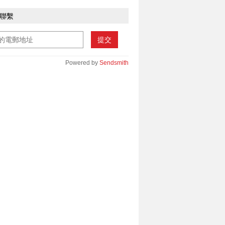
聯繫
提交
Powered by
Sendsmith