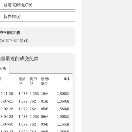
發送電郵給好友
報告錯誤
在相同大廈
業的其它出租盤
(1)
信臺最近的成交紀錄
出售
期
建築
實用
樓層/
HK$
2
2
ft
ft
單位
0-11-30
1,483
1,063
10/A
1,800萬
20-07-21
1,072
762
01/B
1,350萬
20-02-26
1,072
762
05/B
1,550萬
18-04-23
1,483
1,063
06/A
1,900萬
15-04-30
1,072
762
03/B
1,155萬