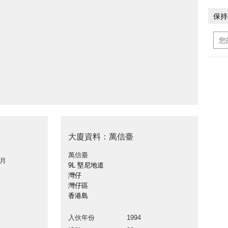
保持
大廈資料：萬信臺
萬信臺
 月
9L 堅尼地道
灣仔
灣仔區
香港島
入伙年份
1994