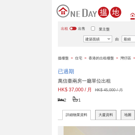
出租
出售
業主盤
建築面績
由
最細
搵樓盤
>
住宅
>
香港的出租樓盤
>
灣仔區
已過期
萬信臺兩房一廳單位出租
HK$ 37,000 / 月
HK$ 45,000 / 月
2
1
詳細物業資料
大廈資料
地圖