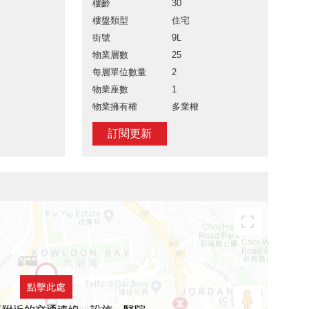
樓齡
30
樓盤類型
住宅
街號
9L
物業層數
25
每層單位數量
2
物業座數
1
物業擁有權
多業權
訂閱更新
點擊此處