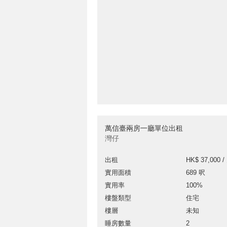
萬信臺兩房一廳單位出租
灣仔
出租
HK$ 37,000 /
實用面積
689 呎
實用率
100%
樓盤類型
住宅
樓層
未知
睡房數量
2