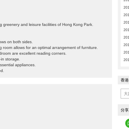
20
20
20
20
 greenery and leisure facilities of Hong Kong Park.
20
20
dows on both sides.
20
ning room allows for an optimal arrangement of furniture.
201
droom are excellent reading corners.
-in storage.
201
essential appliances.
ed.
香港
分享