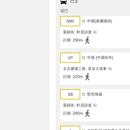
巴士
城巴
N90
往
中環(港澳碼頭)
晏頓街, 軒尼詩道
站
距離
290m
1P
往
中環 (中環街市)
太古廣場三座, 皇后大道東
站
距離
220m
5B
往
堅尼地城
晏頓街, 軒尼詩道
站
距離
290m