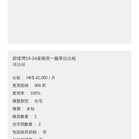
碧瑤灣19-24座兩房一廳單位出租
薄扶林
出租
HK$ 42,000 / 月
實用面積
906 呎
實用率
100%
樓盤類型
住宅
樓層
未知
睡房數量
2
洗手間數量
2
包括政府差餉
否