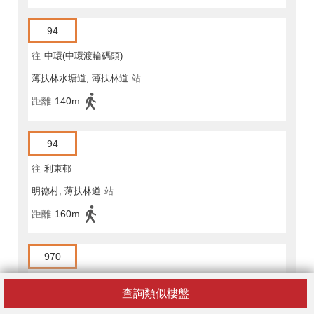
94
往
中環(中環渡輪碼頭)
薄扶林水塘道, 薄扶林道
站
距離
140m
94
往
利東邨
明德村, 薄扶林道
站
距離
160m
970
往
蘇屋
查詢類似樓盤
薄扶林水塘道, 薄扶林道
站