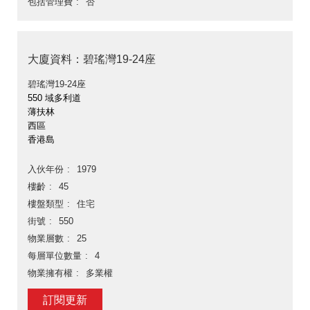
包括管理費
否
大廈資料：碧瑤灣19-24座
碧瑤灣19-24座
550 域多利道
薄扶林
西區
香港島
入伙年份
1979
樓齡
45
樓盤類型
住宅
街號
550
物業層數
25
每層單位數量
4
物業擁有權
多業權
訂閱更新