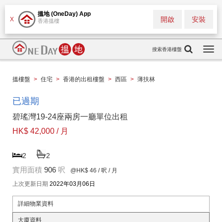
搵地 (OneDay) App
開啟
安裝
X
香港搵樓
搜索香港樓盤
Togg
navi
搵樓盤
>
住宅
>
香港的出租樓盤
>
西區
>
薄扶林
已過期
碧瑤灣19-24座兩房一廳單位出租
HK$ 42,000 / 月
2
2
實用面積
906
呎
@HK$ 46
/ 呎 / 月
上次更新日期
2022年03月06日
詳細物業資料
大廈資料