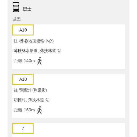
巴士
城巴
A10
往
機場(地面運輸中心)
薄扶林水塘道, 薄扶林道
站
距離
140m
A10
往
鴨脷洲 (利樂街)
明德村, 薄扶林道
站
距離
160m
7