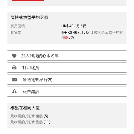
薄扶林放盤平均呎價
實用面積
HK$ 49 / 月 / 呎
此物業
@HK$ 46 / 月 / 呎
比較同區放盤平均呎
價
低
5%
加入到我的心水名單
打印此頁
發送電郵給好友
報告錯誤
樓盤在相同大廈
此物業的其它出租盤
(5)
此物業的其它出售盤
(11)