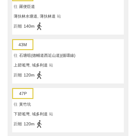
往
羅便臣道
薄扶林水塘道, 薄扶林道
站
距離
140m
43M
往
石塘咀(德輔道西近山道)(循環線)
上碧瑤灣, 域多利道
站
距離
120m
47P
往
黃竹坑
下碧瑤灣, 域多利道
站
距離
120m