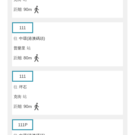
距離
90m
111
往
中環(港澳碼頭)
普樂里
站
距離
80m
111
往
坪石
克街
站
距離
90m
111P