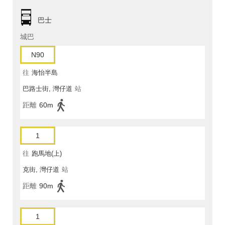
巴士
城巴
N90
往
海怡半島
巴路士街, 灣仔道
站
距離
60m
1
往
跑馬地(上)
克街, 灣仔道
站
距離
90m
1