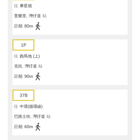
往
摩星嶺
普樂里, 灣仔道
站
距離
80m
1P
往
跑馬地 (上)
克街, 灣仔道
站
距離
90m
37B
往
中環(循環線)
巴路士街, 灣仔道
站
距離
60m