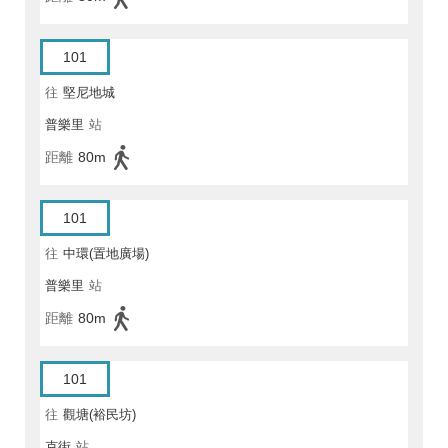
101
往
堅尼地城
普樂里
站
距離
80m
101
往
中環(置地廣場)
普樂里
站
距離
80m
101
往
觀塘(裕民坊)
克街
站