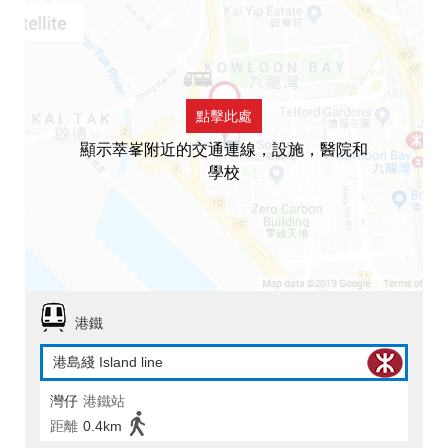
點擊此處
顯示萃峯附近的交通連線，設施，醫院和
學校
港鐵
港島綫 Island line
灣仔
港鐵站
距離
0.4km