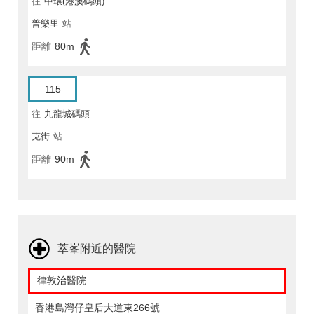
往
中環(港澳碼頭)
普樂里
站
距離
80m
115
往
九龍城碼頭
克街
站
距離
90m
萃峯附近的醫院
律敦治醫院
香港島灣仔皇后大道東266號