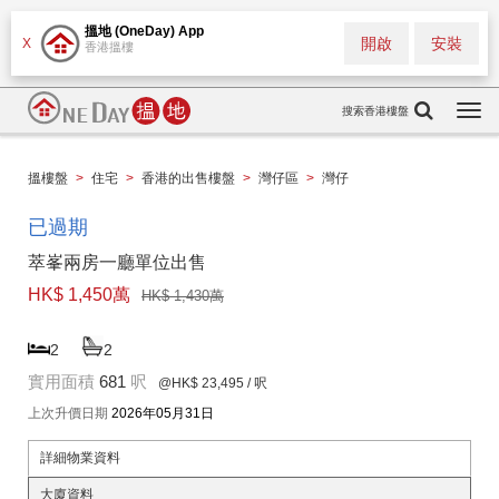
搵地 (OneDay) App
開啟
安裝
X
香港搵樓
搜索香港樓盤
Togg
navi
搵樓盤
>
住宅
>
香港的出售樓盤
>
灣仔區
>
灣仔
已過期
萃峯兩房一廳單位出售
HK$ 1,450萬
HK$ 1,430萬
2
2
實用面積
681
呎
@HK$ 23,495
/ 呎
上次升價日期
2026年05月31日
詳細物業資料
大廈資料