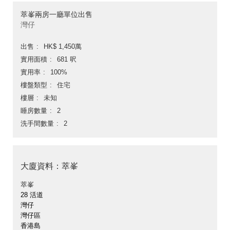
萃峯兩房一廳單位出售
灣仔
出售
HK$ 1,450萬
實用面積
681 呎
實用率
100%
樓盤類型
住宅
樓層
未知
睡房數量
2
洗手間數量
2
大廈資料：萃峯
萃峯
28 活道
灣仔
灣仔區
香港島