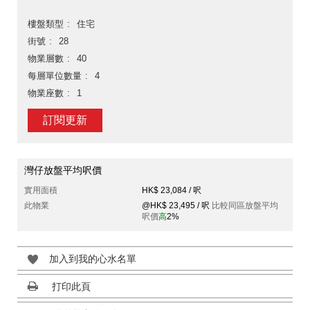
樓盤類型
住宅
街號
28
物業層數
40
每層單位數量
4
物業座數
1
訂閱更新
灣仔放盤平均呎價
實用面積
HK$ 23,084 / 呎
此物業
@HK$ 23,495 / 呎
比較同區放盤平均
呎價
高
2%
加入到我的心水名單
打印此頁