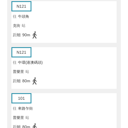
N121
往
牛頭角
克街
站
距離
90m
N121
往
中環(港澳碼頭)
普樂里
站
距離
80m
101
往
卑路乍街
普樂里
站
距離
80m