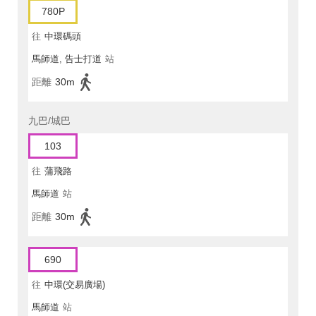
780P
往
中環碼頭
馬師道, 告士打道
站
距離
30m
九巴/城巴
103
往
蒲飛路
馬師道
站
距離
30m
690
往
中環(交易廣場)
馬師道
站