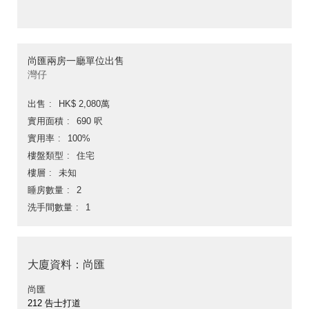
尚匯兩房一廳單位出售
灣仔
出售
HK$ 2,080萬
實用面積
690 呎
實用率
100%
樓盤類型
住宅
樓層
未知
睡房數量
2
洗手間數量
1
大廈資料：尚匯
尚匯
212 告士打道