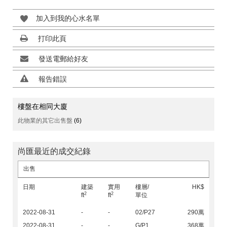
加入到我的心水名單
打印此頁
發送電郵給好友
報告錯誤
樓盤在相同大廈
此物業的其它出售盤
(6)
尚匯最近的成交紀錄
出售
日期
建築
實用
樓層/
HK$
2
2
ft
ft
單位
2022-08-31
-
-
02/P27
290萬
2022-08-31
-
-
G/P1
368萬