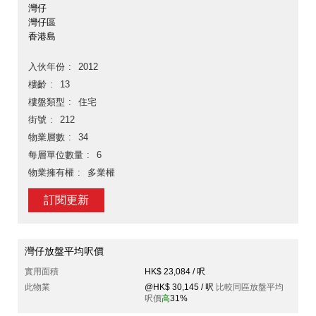
灣仔
灣仔區
香港島
入伙年份
2012
樓齡
13
樓盤類型
住宅
街號
212
物業層數
34
每層單位數量
6
物業擁有權
多業權
訂閱更新
灣仔放盤平均呎價
實用面積
HK$ 23,084 / 呎
此物業
@HK$ 30,145 / 呎
比較同區放盤平均
呎價
高
31%