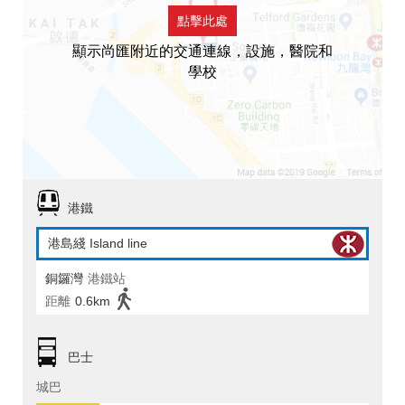
點擊此處
顯示尚匯附近的交通連線，設施，醫院和
學校
港鐵
港島綫 Island line
銅鑼灣
港鐵站
距離
0.6km
巴士
城巴