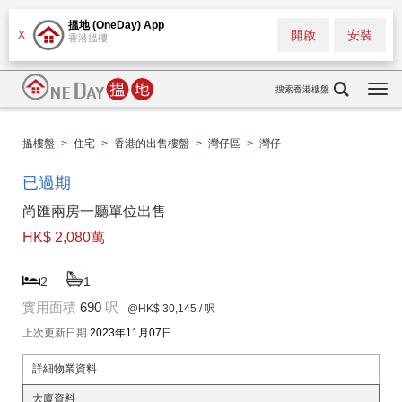
搵地 (OneDay) App
開啟
安裝
X
香港搵樓
搜索香港樓盤
Togg
navi
搵樓盤
>
住宅
>
香港的出售樓盤
>
灣仔區
>
灣仔
已過期
尚匯兩房一廳單位出售
HK$ 2,080萬
2
1
實用面積
690
呎
@HK$ 30,145
/ 呎
上次更新日期
2023年11月07日
詳細物業資料
大廈資料