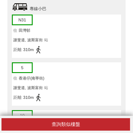
專線小巴
N31
往
田灣邨
謝斐道, 波斯富街
站
距離
310m
5
往
香港仔(南寧街)
謝斐道, 波斯富街
站
距離
310m
10
查詢類似樓盤
往
數碼港公共運輸交匯處