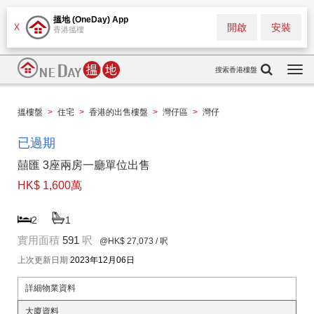
搵地 (OneDay) App
開啟
安裝
X
香港搵樓
搜索香港樓盤
Togg
navi
搵樓盤
>
住宅
>
香港的出售樓盤
>
灣仔區
>
灣仔
已過期
囍匯 3座兩房一廳單位出售
HK$ 1,600萬
2
1
實用面積
591
呎
@HK$ 27,073
/ 呎
上次更新日期
2023年12月06日
詳細物業資料
大廈資料