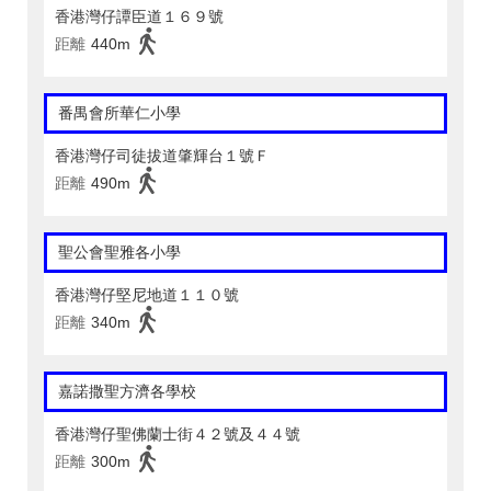
香港灣仔譚臣道１６９號
距離
440m
番禺會所華仁小學
香港灣仔司徒拔道肇輝台１號Ｆ
距離
490m
聖公會聖雅各小學
香港灣仔堅尼地道１１０號
距離
340m
嘉諾撒聖方濟各學校
香港灣仔聖佛蘭士街４２號及４４號
距離
300m