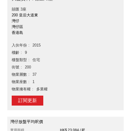
囍匯 3座
200 皇后大道東
灣仔
灣仔區
香港島
入伙年份
2015
樓齡
9
樓盤類型
住宅
街號
200
物業層數
37
物業座數
1
物業擁有權
多業權
訂閱更新
灣仔放盤平均呎價
實用面積
HK$ 23,084 / 呎