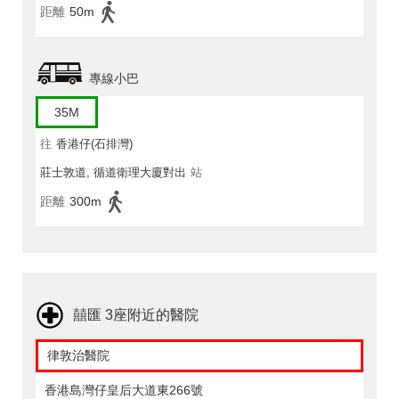
距離
50m
專線小巴
35M
往
香港仔(石排灣)
莊士敦道, 循道衛理大廈對出
站
距離
300m
囍匯 3座附近的醫院
律敦治醫院
香港島灣仔皇后大道東266號