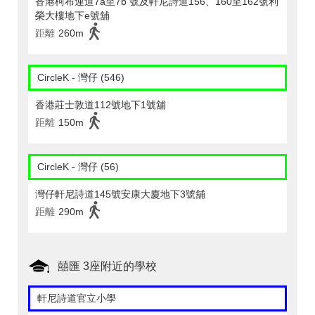
香港柯布連道7a至7b 號及軒尼詩道156、160至162號利
榮大樓地下e號舖
距離
260m
CircleK - 灣仔 (546)
香港莊士敦道112號地下1號舖
距離
150m
CircleK - 灣仔 (56)
灣仔軒尼詩道145號安康大廈地下3號舖
距離
290m
囍匯 3座附近的學校
軒尼詩道官立小學