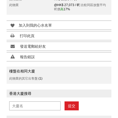
此物業
@HK$ 27,073 / 呎
比較同區放盤平均
呎價
高
17%
加入到我的心水名單
打印此頁
發送電郵給好友
報告錯誤
樓盤在相同大廈
此物業的其它出售盤
(1)
香港大廈搜尋
提交