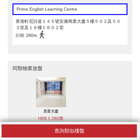
Prime English Learning Centre
香港軒尼詩道１４５號安康商業大廈５樓５０２及５０
３室及１６樓１６０２室
距離
280m
同類物業放盤
景星大廈
HK$ 1,280萬
3房2廁,極高層《景星大
查詢類似樓盤
廈出售單位》