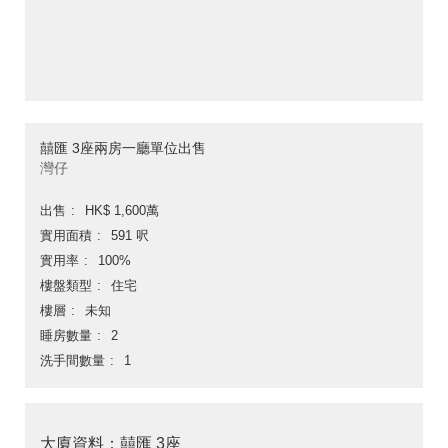
囍匯 3座兩房一廳單位出售
灣仔
出售
HK$ 1,600萬
實用面積
591 呎
實用率
100%
樓盤類型
住宅
樓層
未知
睡房數量
2
洗手間數量
1
大廈資料：囍匯 3座