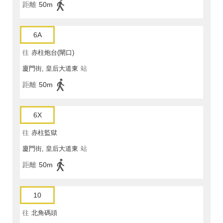
距離
50m
6A
往
赤柱炮台(閘口)
廈門街, 皇后大道東
站
距離
50m
6X
往
赤柱監獄
廈門街, 皇后大道東
站
距離
50m
10
往
北角碼頭