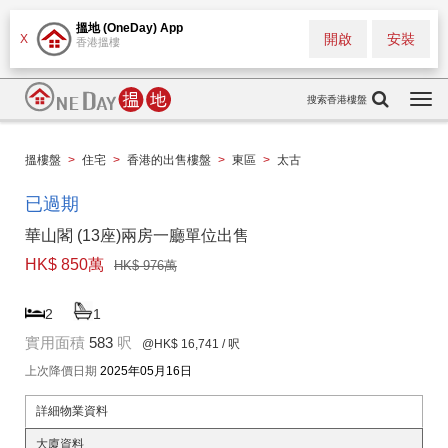
搵地 (OneDay) App
開啟
安裝
X
香港搵樓
搜索香港樓盤
Togg
navi
搵樓盤
>
住宅
>
香港的出售樓盤
>
東區
>
太古
已過期
華山閣 (13座)兩房一廳單位出售
HK$ 850萬
HK$ 976萬
2
1
實用面積
583
呎
@HK$ 16,741
/ 呎
上次降價日期
2025年05月16日
詳細物業資料
大廈資料