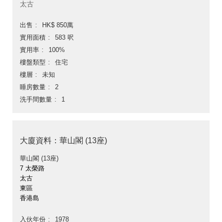
太古
出售
HK$ 850萬
實用面積
583 呎
實用率
100%
樓盤類型
住宅
樓層
未知
睡房數量
2
洗手間數量
1
大廈資料：華山閣 (13座)
華山閣 (13座)
7 太榮路
太古
東區
香港島
入伙年份
1978