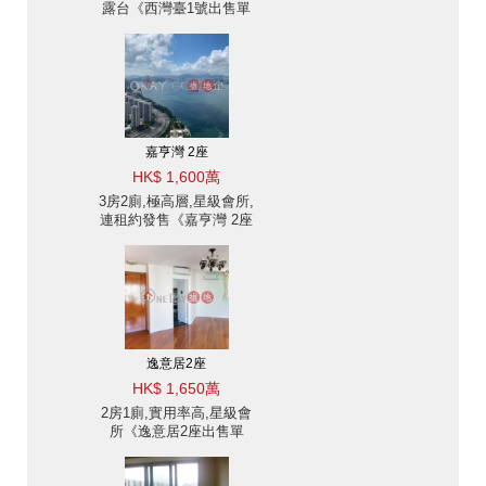
露台《西灣臺1號出售單
位》
嘉亨灣 2座
HK$ 1,600萬
3房2廁,極高層,星級會所,
連租約發售《嘉亨灣 2座
出售單位》
逸意居2座
HK$ 1,650萬
2房1廁,實用率高,星級會
所《逸意居2座出售單
位》