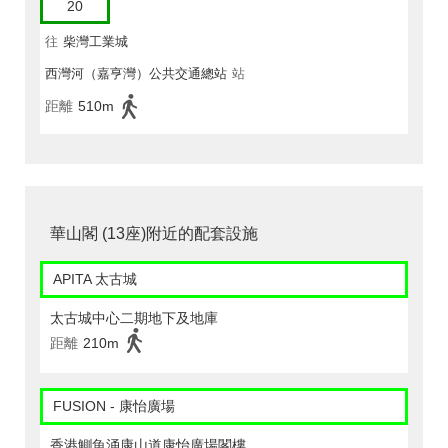
20
往
柴灣工業城
西灣河（嘉亨灣）公共交通總站
站
距離
510m
華山閣 (13座)附近的配套設施
APITA 太古城
太古城中心二期地下及地庫
距離
210m
FUSION - 康怡廣場
香港鰂魚涌康山道康怡廣場閣樓