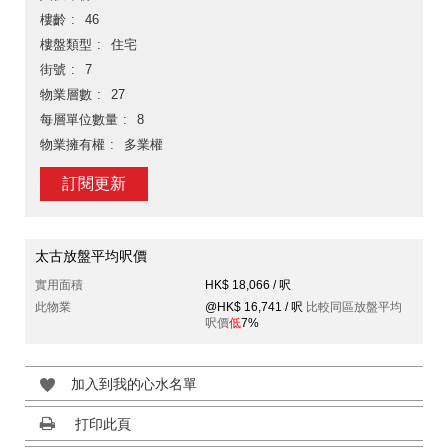
樓齡
46
樓盤類型
住宅
街號
7
物業層數
27
每層單位數量
8
物業擁有權
多業權
訂閱更新
太古放盤平均呎價
實用面積
HK$ 18,066 / 呎
此物業
@HK$ 16,741 / 呎
比較同區放盤平均
呎價
低
7%
加入到我的心水名單
打印此頁