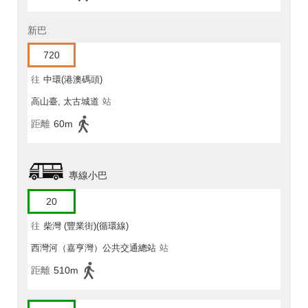
新巴
720
往
中環(港澳碼頭)
高山臺, 太古城道
站
距離
60m
專線小巴
20
往
柴灣 (豐業街)(循環線)
西灣河（嘉亨灣）公共交通總站
站
距離
510m