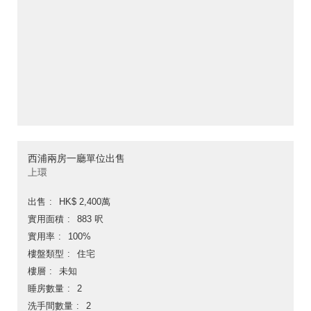
西浦兩房一廳單位出售
上環
出售
HK$ 2,400萬
實用面積
883 呎
實用率
100%
樓盤類型
住宅
樓層
未知
睡房數量
2
洗手間數量
2