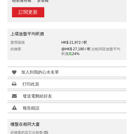
物業擁有權
多業權
訂閱更新
上環放盤平均呎價
實用面積
HK$ 21,972 / 呎
此物業
@HK$ 27,180 / 呎
比較同區放盤平均
呎價
高
24%
加入到我的心水名單
打印此頁
發送電郵給好友
報告錯誤
樓盤在相同大廈
此物業的其它出租盤
(5)