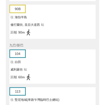
90B
往
海怡半島
修打蘭街, 皇后大道西
站
距離
90m
九巴/新巴
104
往
白田
威利蔴街
站
距離
60m
113
往
堅尼地城(卑路乍灣臨時巴士總站)