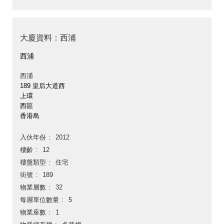
大廈資料：西浦
西浦
西浦
189 皇后大道西
上環
西區
香港島
入伙年份
2012
樓齡
12
樓盤類型
住宅
街號
189
物業層數
32
每層單位數量
5
物業座數
1