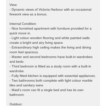
View:
- Dynamic views of Victoria Harbour with an occasional
firework view as a bonus.
Internal Condition:
- Nice furnished apartment with furniture provided for a
quick move in.
- Light colour wooden flooring and white painted walls
create a bright and airy living space.
- Extraordinary high ceiling makes the living and dining
room feel spacious.
- Master and second bedrooms have built-in wardrobes
and beds.
- Third bedroom is fitted as a study room with a built-in
wardrobe.
- Fully fitted kitchen is equipped with essential appliances.
- Two bathrooms both complete with light colour marble
tiles and sanitary ware.
- Maid's room can fit a single bed and has its own
bathroom.
Outdoor: