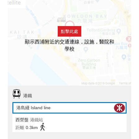
點擊此處
顯示西浦附近的交通連線，設施，醫院和
學校
港鐵
港島綫 Island line
西營盤
港鐵站
距離
0.3km