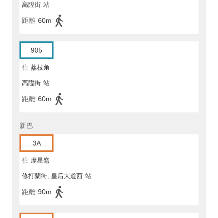
高陞街
站
距離
60m
905
往
荔枝角
高陞街
站
距離
60m
新巴
3A
往
摩星嶺
修打蘭街, 皇后大道西
站
距離
90m