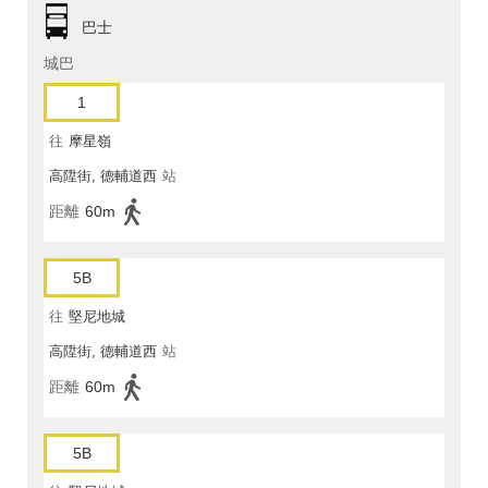
巴士
城巴
1
往
摩星嶺
高陞街, 德輔道西
站
距離
60m
5B
往
堅尼地城
高陞街, 德輔道西
站
距離
60m
5B