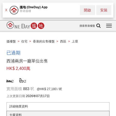
搵地 (OneDay) App
開啟
安裝
X
香港搵樓
搜索香港樓盤
Togg
navi
搵樓盤
>
住宅
>
香港的出售樓盤
>
西區
>
上環
已過期
西浦兩房一廳單位出售
HK$ 2,400萬
2
2
實用面積
883
呎
@HK$ 27,180
/ 呎
上次更新日期
2026年07月17日
詳細物業資料
大廈資料