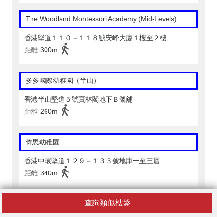
The Woodland Montessori Academy (Mid-Levels)
香港堅道１１０－１１８號安峰大廈１樓至２樓
距離
300m
多多國際幼稚園（半山）
香港半山堅道５號寶林閣地下Ｂ號舖
距離
260m
偉思幼稚園
香港中環堅道１２９－１３３號地庫一至三層
距離
340m
查詢類似樓盤
偉思幼稚園暨幼兒園