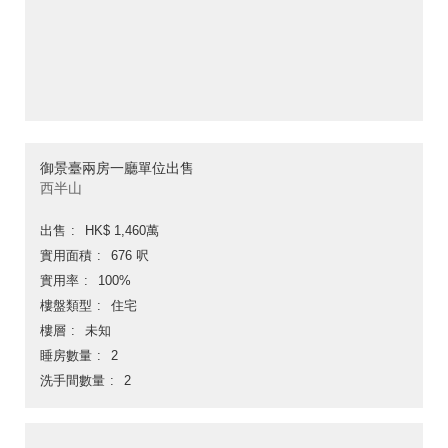
御景臺兩房一廳單位出售
西半山
出售
HK$ 1,460萬
實用面積
676 呎
實用率
100%
樓盤類型
住宅
樓層
未知
睡房數量
2
洗手間數量
2