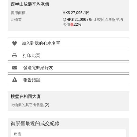
西半山放盤平均呎價
實用面積
HK$ 27,095 / 呎
此物業
@HK$ 21,006 / 呎
比較同區放盤平均
呎價
低
22%
加入到我的心水名單
打印此頁
發送電郵給好友
報告錯誤
樓盤在相同大廈
此物業的其它出售盤
(2)
御景臺最近的成交紀錄
出售