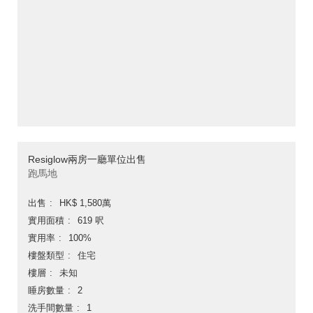
Resiglow兩房一廳單位出售
跑馬地
出售
HK$ 1,580萬
實用面積
619 呎
實用率
100%
樓盤類型
住宅
樓層
未知
睡房數量
2
洗手間數量
1