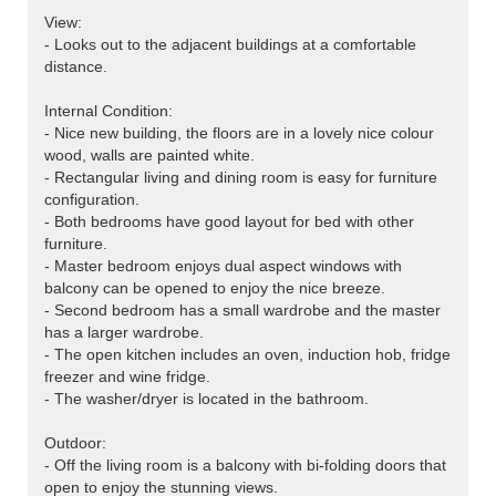
View:
- Looks out to the adjacent buildings at a comfortable
distance.
Internal Condition:
- Nice new building, the floors are in a lovely nice colour
wood, walls are painted white.
- Rectangular living and dining room is easy for furniture
configuration.
- Both bedrooms have good layout for bed with other
furniture.
- Master bedroom enjoys dual aspect windows with
balcony can be opened to enjoy the nice breeze.
- Second bedroom has a small wardrobe and the master
has a larger wardrobe.
- The open kitchen includes an oven, induction hob, fridge
freezer and wine fridge.
- The washer/dryer is located in the bathroom.
Outdoor:
- Off the living room is a balcony with bi-folding doors that
open to enjoy the stunning views.