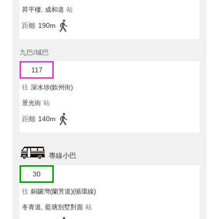
昇平樓, 成和道
站
距離
190m
九巴/城巴
117
往
深水埗(欽州街)
景光街
站
距離
140m
專線小巴
30
往
銅鑼灣(蘭芳道)(循環線)
冬青道, 藍塘別墅對面
站