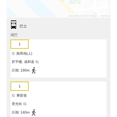
巴士
城巴
1
往
跑馬地(上)
昇平樓, 成和道
站
距離
190m
1
往
摩星嶺
景光街
站
距離
140m