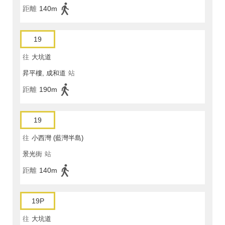
距離
140m
19
往
大坑道
昇平樓, 成和道
站
距離
190m
19
往
小西灣 (藍灣半島)
景光街
站
距離
140m
19P
往
大坑道