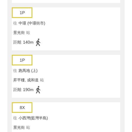
1P
往
中環 (中環街市)
景光街
站
距離
140m
1P
往
跑馬地 (上)
昇平樓, 成和道
站
距離
190m
8X
往
小西灣(藍灣半島)
景光街
站