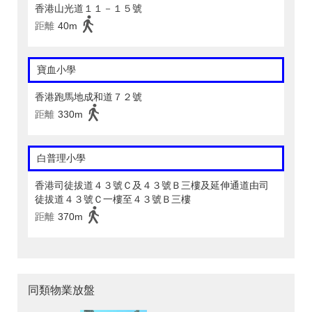
香港山光道１１－１５號
距離
40m
寶血小學
香港跑馬地成和道７２號
距離
330m
白普理小學
香港司徒拔道４３號Ｃ及４３號Ｂ三樓及延伸通道由司
徒拔道４３號Ｃ一樓至４３號Ｂ三樓
距離
370m
同類物業放盤