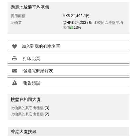
跑馬地放盤平均呎價
實用面積
HK$ 21,492 / 呎
此物業
@HK$ 24,233 / 呎
比較同區放盤平均
呎價
高
13%
加入到我的心水名單
打印此頁
發送電郵給好友
報告錯誤
樓盤在相同大廈
此物業的其它出租盤
(3)
此物業的其它出售盤
(2)
香港大廈搜尋