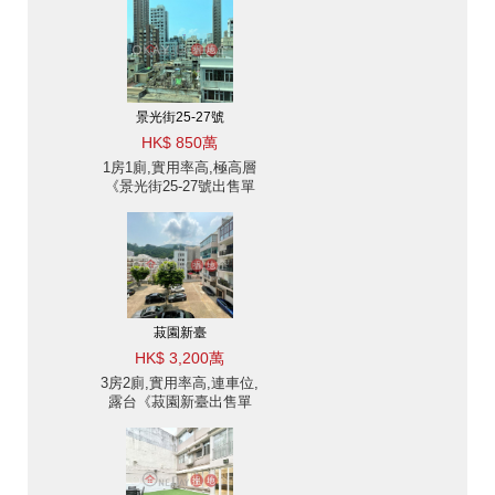
景光街25-27號
HK$ 850萬
1房1廁,實用率高,極高層
《景光街25-27號出售單
位》
菽園新臺
HK$ 3,200萬
3房2廁,實用率高,連車位,
露台《菽園新臺出售單
位》