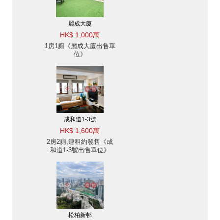
麗成大廈
HK$ 1,000萬
1房1廁《麗成大廈出售單
位》
成和道1-3號
HK$ 1,600萬
2房2廁,連租約發售《成
和道1-3號出售單位》
松柏新邨