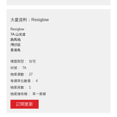
大廈資料：Resiglow
Resiglow
7A 山光道
跑馬地
灣仔區
香港島
樓盤類型
住宅
街號
7A
物業層數
27
每層單位數量
4
物業座數
1
物業擁有權
單一業權
訂閱更新