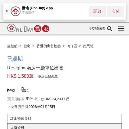
搵地 (OneDay) App
開啟
安裝
X
香港搵樓
搜索香港樓盤
Togg
navi
搵樓盤
>
住宅
>
香港的出售樓盤
>
灣仔區
>
跑馬地
已過期
Resiglow兩房一廳單位出售
HK$ 1,580萬
HK$ 1,550萬
2
1
實用面積
619
呎
@HK$ 24,233
/ 呎
上次升價日期
2026年01月15日
詳細物業資料
大廈資料