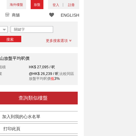
海外樓盤
放盤
登入
註冊
商舖
ENGLISH
搜索
更多搜索選項
山放盤平均呎價
面積
HK$ 27,095 / 呎
業
@HK$ 26,239 / 呎
比較同區
放盤平均呎價
低
3%
查詢類似樓盤
加入到我的心水名單
打印此頁