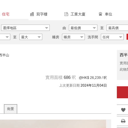
住宅
寫字樓
工業大廈
車位
選擇地區
由
最低價
至
最高價
至
最大
睡房
睡房
洗手間
任何
西半
西半山
實用
此物
實用面積
686
呎
@HK$ 26,239
/ 呎
上次更新日期
2024年11月04日
街景