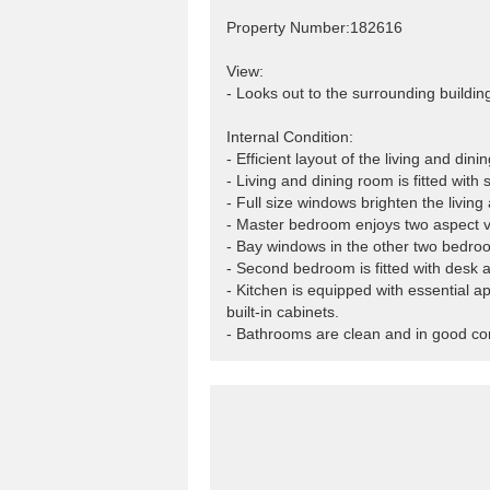
Property Number:182616
View:
- Looks out to the surrounding buildin
Internal Condition:
- Efficient layout of the living and di
- Living and dining room is fitted with
- Full size windows brighten the living
- Master bedroom enjoys two aspect vi
- Bay windows in the other two bedroo
- Second bedroom is fitted with desk an
- Kitchen is equipped with essential a
built-in cabinets.
- Bathrooms are clean and in good con