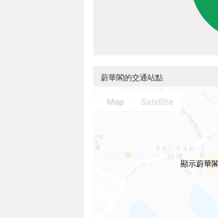
蔚華閣的交通站點
顯示蔚華