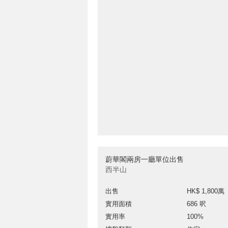
蔚華閣兩房一廳單位出售
西半山
出售
HK$ 1,800萬
實用面積
686 呎
實用率
100%