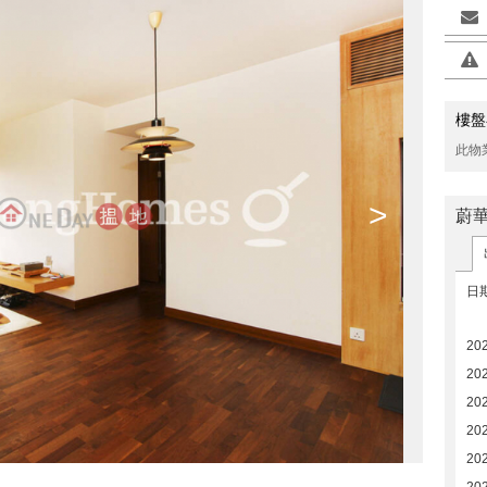
樓盤
此物
>
蔚
日
20
20
20
20
20