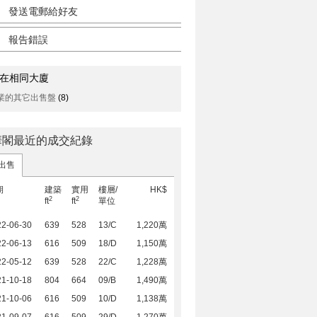
發送電郵給好友
報告錯誤
在相同大廈
業的其它出售盤
(8)
華閣最近的成交紀錄
出售
期
建築
實用
樓層/
HK$
2
2
ft
ft
單位
22-06-30
639
528
13/C
1,220萬
22-06-13
616
509
18/D
1,150萬
22-05-12
639
528
22/C
1,228萬
21-10-18
804
664
09/B
1,490萬
21-10-06
616
509
10/D
1,138萬