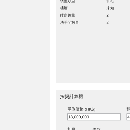
樓盤類型
住宅
樓層
未知
睡房數量
2
洗手間數量
2
按揭計算機
單位價格 (HK$)
預
利息
條款