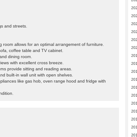
20
20
20
20
gs and streets.
20
20
ning room allows for an optimal arrangement of furniture.
202
 sofa, coffee table and TV cabinet.
20
 and dining room.
ews with excellent cross breeze.
20
ms provide sitting and reading areas.
20
d built-in wall unit with open shelves.
20
ppliances like gas hob, oven range hood and fridge with
201
dition.
20
20
20
20
201
201