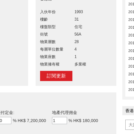
20
入伙年份
1993
20
樓齡
31
20
樓盤類型
住宅
20
街號
56A
20
物業層數
28
201
每層單位數量
4
201
物業座數
1
201
物業擁有權
多業權
201
20
訂閱更新
20
20
香港
付定金:
地產代理佣金
%
HK$ 7,200,000
%
HK$ 180,000