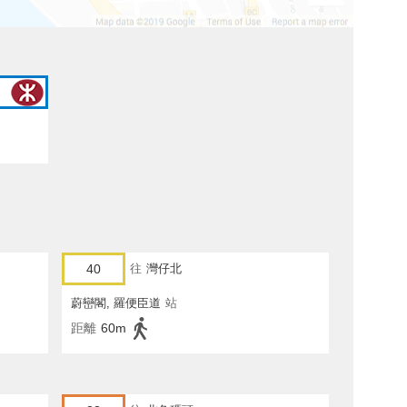
40
往
灣仔北
蔚巒閣, 羅便臣道
站
距離
60m