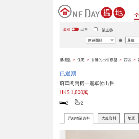
出租
出售
業主盤
建築面績
由
最細
搵樓盤
>
住宅
>
香港的出售樓盤
>
西區
>
已過期
蔚華閣兩房一廳單位出售
HK$ 1,800萬
2
2
詳細物業資料
大廈資料
地圖