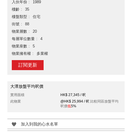
入伙年份
1989
樓齡
35
樓盤類型
住宅
街號
88
物業層數
20
每層單位數量
4
物業座數
5
物業擁有權
多業權
訂閱更新
大潭放盤平均呎價
實用面積
HK$ 27,345 / 呎
此物業
@HK$ 25,994 / 呎
比較同區放盤平均
呎價
低
5%
加入到我的心水名單