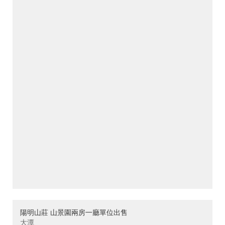
陽明山莊 山景園兩房一廳單位出售
大潭