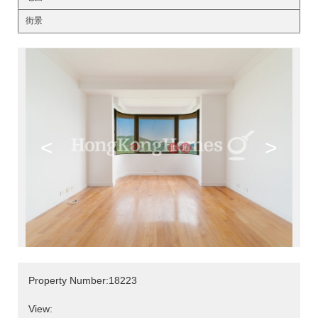
街景
<
>
Property Number:18223
View: