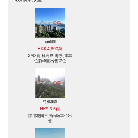
蔚峰園
HK$ 4,800萬
3房2廁,極高層,海景,連車
位蔚峰園出售單位
詩禮花園
HK$ 3.6億
詩禮花園三房兩廳單位出
售