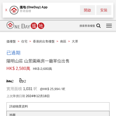
搵地 (OneDay) App
開啟
安裝
X
香港搵樓
搜索香港樓盤
Togg
navi
搵樓盤
>
住宅
>
香港的出售樓盤
>
南區
>
大潭
已過期
陽明山莊 山景園兩房一廳單位出售
HK$ 2,580萬
HK$ 2,680萬
2
2
實用面積
1,031
呎
@HK$ 25,994
/ 呎
上次降價日期
2024年12月18日
詳細物業資料
地圖