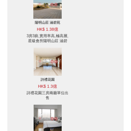
陽明山莊 涵碧苑
HK$ 1.38億
3房3廁,實用率高,極高層,
星級會所陽明山莊 涵碧
苑出售單位
詩禮花園
HK$ 1.3億
詩禮花園三房兩廳單位出
售