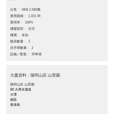
出售
HK$ 2,580萬
實用面積
1,031 呎
實用率
100%
樓盤類型
住宅
樓層
未知
睡房數量
2
洗手間數量
2
設施／配套
停車場
大廈資料：陽明山莊 山景園
陽明山莊 山景園
88 大潭水塘道
大潭
南區
香港島