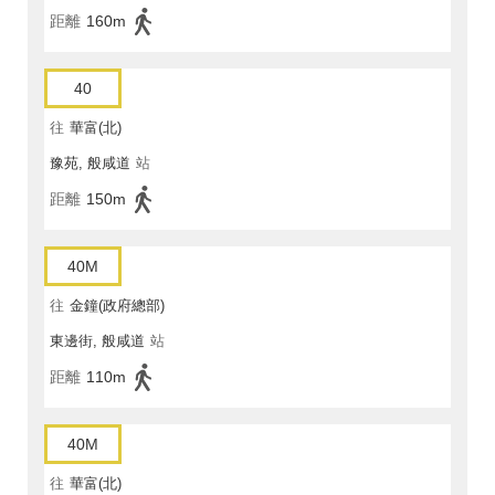
距離
160m
40
往
華富(北)
豫苑, 般咸道
站
距離
150m
40M
往
金鐘(政府總部)
東邊街, 般咸道
站
距離
110m
40M
往
華富(北)