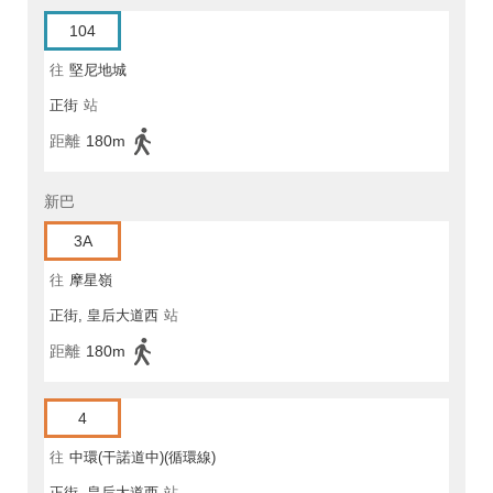
104
往
堅尼地城
正街
站
距離
180m
新巴
3A
往
摩星嶺
正街, 皇后大道西
站
距離
180m
4
往
中環(干諾道中)(循環線)
正街, 皇后大道西
站