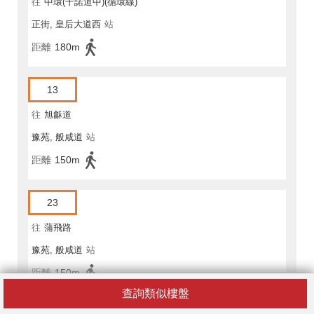
往
中環(干諾道中)(循環線)
正街, 皇后大道西
站
距離
180m
13
往
旭龢道
豫苑, 般咸道
站
距離
150m
23
往
蒲飛路
豫苑, 般咸道
站
距離
150m
查詢類似樓盤