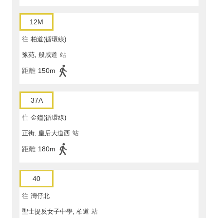
12M
往
柏道(循環線)
豫苑, 般咸道
站
距離
150m
37A
往
金鐘(循環線)
正街, 皇后大道西
站
距離
180m
40
往
灣仔北
聖士提反女子中學, 柏道
站