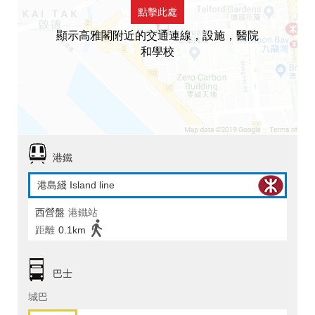
點擊此處
顯示高雅閣附近的交通連線，設施，醫院
和學校
港鐵
港島綫 Island line
西營盤
港鐵站
距離
0.1km
巴士
城巴