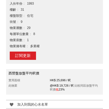
入伙年份
1993
樓齡
31
樓盤類型
住宅
街號
9
物業層數
29
每層單位數量
8
物業座數
1
物業擁有權
多業權
訂閱更新
西營盤放盤平均呎價
實用面積
HK$ 25,696 / 呎
此物業
@HK$ 19,726 / 呎
比較同區放盤平均
呎價
低
23%
加入到我的心水名單