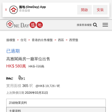
搵地 (OneDay) App
開啟
安裝
X
香港搵樓
搜索香港樓盤
Togg
navi
搵樓盤
>
住宅
>
香港的出售樓盤
>
西區
>
西營盤
已過期
高雅閣兩房一廳單位出售
HK$ 580萬
HK$ 720萬
2
1
實用面積
365
呎
@HK$ 19,726
/ 呎
上次降價日期
2026年03月31日
詳細物業資料
大廈資料