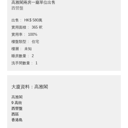
高雅閣兩房一廳單位出售
西營盤
出售
HK$ 580萬
實用面積
365 呎
實用率
100%
樓盤類型
住宅
樓層
未知
睡房數量
2
洗手間數量
1
大廈資料：高雅閣
高雅閣
9 高街
西營盤
西區
香港島