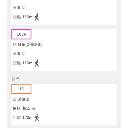
高街
站
距離
110m
103P
往
旺角(染布房街)
高街
站
距離
110m
新巴
13
往
旭龢道
豫苑, 柏道
站
距離
120m