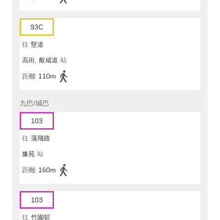
93C
往
堅道
高街, 般咸道
站
距離
110m
九巴/城巴
103
往
蒲飛路
豫苑
站
距離
160m
103
往
竹園邨