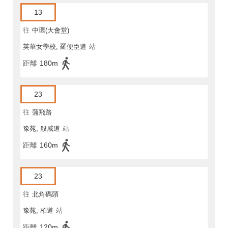
13
往
中環(大會堂)
英華女學校, 羅便臣道
站
距離
180m
23
往
蒲飛路
豫苑, 般咸道
站
距離
160m
23
往
北角碼頭
豫苑, 柏道
站
距離
120m