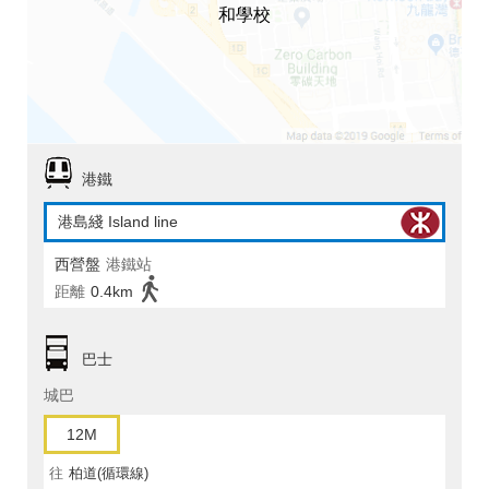
和學校
港鐵
港島綫 Island line
西營盤
港鐵站
距離
0.4km
巴士
城巴
12M
往
柏道(循環線)