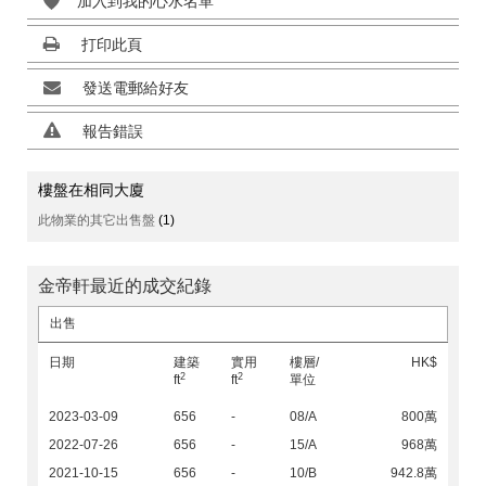
加入到我的心水名單
打印此頁
發送電郵給好友
報告錯誤
樓盤在相同大廈
此物業的其它出售盤
(1)
金帝軒最近的成交紀錄
出售
日期
建築
實用
樓層/
HK$
2
2
ft
ft
單位
2023-03-09
656
-
08/A
800萬
2022-07-26
656
-
15/A
968萬
2021-10-15
656
-
10/B
942.8萬