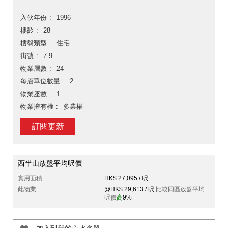
入伙年份
1996
樓齡
28
樓盤類型
住宅
街號
7-9
物業層數
24
每層單位數量
2
物業座數
1
物業擁有權
多業權
訂閱更新
西半山放盤平均呎價
實用面積
HK$ 27,095 / 呎
此物業
@HK$ 29,613 / 呎
比較同區放盤平均
呎價
高
9%