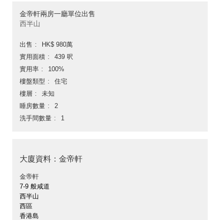
金帝軒兩房一廳單位出售
西半山
出售
HK$ 980萬
實用面積
439 呎
實用率
100%
樓盤類型
住宅
樓層
未知
睡房數量
2
洗手間數量
1
大廈資料：金帝軒
金帝軒
7-9 般咸道
西半山
西區
香港島