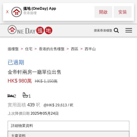
搵地 (OneDay) App
開啟
安裝
X
香港搵樓
搜索香港樓盤
Togg
navi
搵樓盤
>
住宅
>
香港的出售樓盤
>
西區
>
西半山
已過期
金帝軒兩房一廳單位出售
HK$ 980萬
HK$ 1,150萬
2
1
實用面積
439
呎
@HK$ 29,613
/ 呎
上次降價日期
2025年05月24日
詳細物業資料
大廈資料