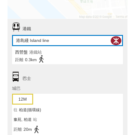
港鐵
港島綫 Island line
西營盤
港鐵站
距離
0.3km
巴士
城巴
12M
往
柏道(循環線)
豫苑, 柏道
站
距離
20m