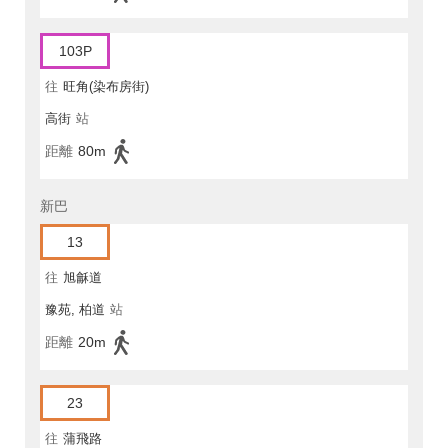
103P
往
旺角(染布房街)
高街
站
距離
80m
新巴
13
往
旭龢道
豫苑, 柏道
站
距離
20m
23
往
蒲飛路