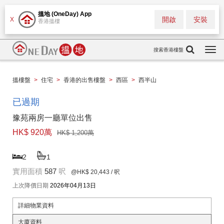
搵地 (OneDay) App
開啟
安裝
X
香港搵樓
搜索香港樓盤
Togg
navi
搵樓盤
>
住宅
>
香港的出售樓盤
>
西區
>
西半山
已過期
豫苑兩房一廳單位出售
HK$ 920萬
HK$ 1,200萬
2
1
實用面積
587
呎
@HK$ 20,443
/ 呎
上次降價日期
2026年04月13日
詳細物業資料
大廈資料