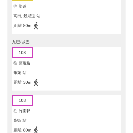
往
堅道
高街, 般咸道
站
距離
80m
九巴/城巴
103
往
蒲飛路
豫苑
站
距離
30m
103
往
竹園邨
高街
站
距離
80m