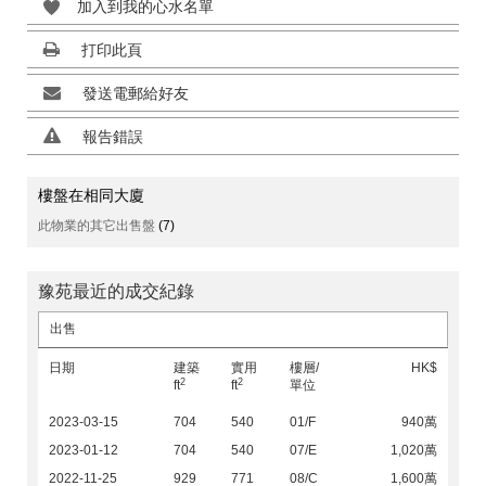
加入到我的心水名單
打印此頁
發送電郵給好友
報告錯誤
樓盤在相同大廈
此物業的其它出售盤
(7)
豫苑最近的成交紀錄
出售
日期
建築
實用
樓層/
HK$
2
2
ft
ft
單位
2023-03-15
704
540
01/F
940萬
2023-01-12
704
540
07/E
1,020萬
2022-11-25
929
771
08/C
1,600萬