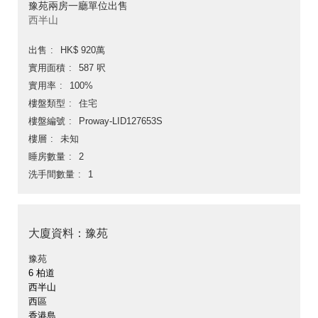
豫苑兩房一廳單位出售
西半山
出售
HK$ 920萬
實用面積
587 呎
實用率
100%
樓盤類型
住宅
樓盤編號
Proway-LID127653S
樓層
未知
睡房數量
2
洗手間數量
1
大廈資料：豫苑
豫苑
6 柏道
西半山
西區
香港島