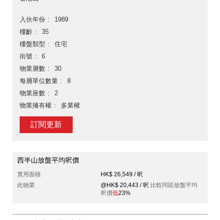
入伙年份
1989
樓齡
35
樓盤類型
住宅
街號
6
物業層數
30
每層單位數量
8
物業座數
2
物業擁有權
多業權
訂閱更新
西半山放盤平均呎價
實用面積
HK$ 26,549 / 呎
此物業
@HK$ 20,443 / 呎
比較同區放盤平均
呎價
低
23%