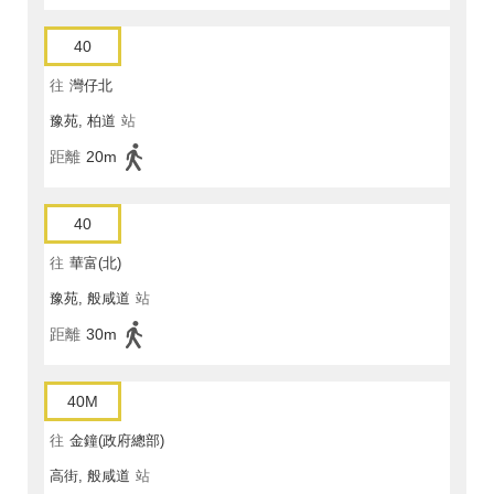
40
往
灣仔北
豫苑, 柏道
站
距離
20m
40
往
華富(北)
豫苑, 般咸道
站
距離
30m
40M
往
金鐘(政府總部)
高街, 般咸道
站