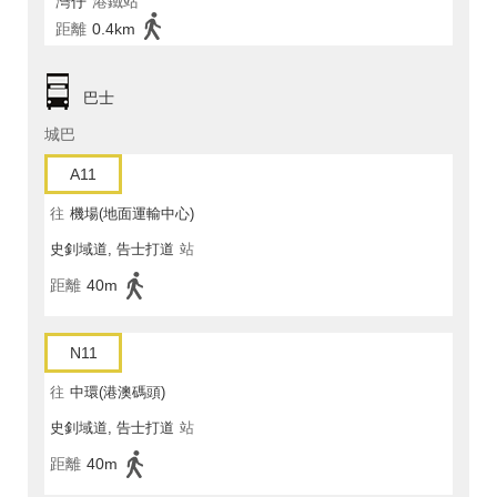
灣仔
港鐵站
距離
0.4km
巴士
城巴
A11
往
機場(地面運輸中心)
史釗域道, 告士打道
站
距離
40m
N11
往
中環(港澳碼頭)
史釗域道, 告士打道
站
距離
40m