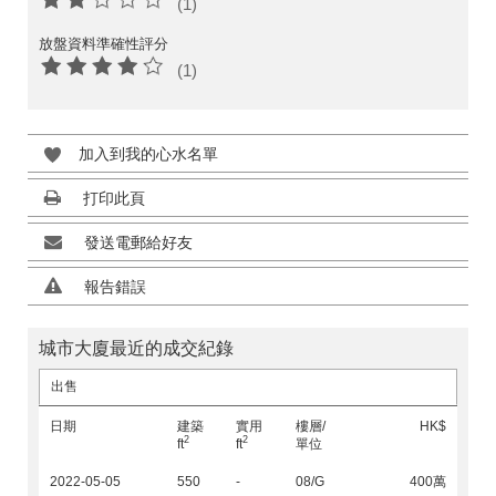
(1)
放盤資料準確性評分
(1)
加入到我的心水名單
打印此頁
發送電郵給好友
報告錯誤
城市大廈最近的成交紀錄
出售
日期
建築
實用
樓層/
HK$
2
2
ft
ft
單位
2022-05-05
550
-
08/G
400萬