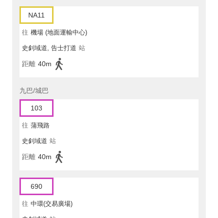
NA11
往
機場 (地面運輸中心)
史釗域道, 告士打道
站
距離
40m
九巴/城巴
103
往
蒲飛路
史釗域道
站
距離
40m
690
往
中環(交易廣場)