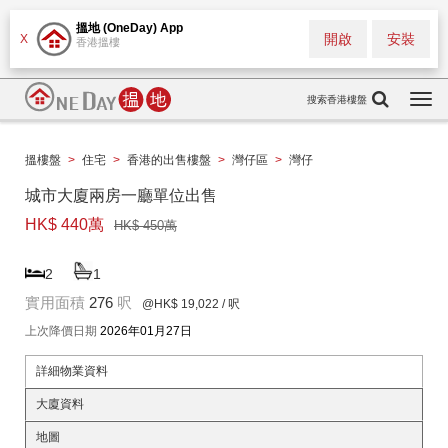
搵地 (OneDay) App
開啟
安裝
X
香港搵樓
搜索香港樓盤
Togg
navi
搵樓盤
>
住宅
>
香港的出售樓盤
>
灣仔區
>
灣仔
城市大廈兩房一廳單位出售
HK$ 440萬
HK$ 450萬
2
1
實用面積
276
呎
@HK$ 19,022
/ 呎
上次降價日期
2026年01月27日
詳細物業資料
大廈資料
地圖