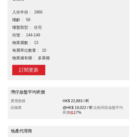
入伙年份
1966
樓齡
58
樓盤類型
住宅
街號
144-149
物業層數
13
每層單位數量
10
物業擁有權
多業權
訂閱更新
灣仔放盤平均呎價
實用面積
HK$ 22,883 / 呎
此物業
@HK$ 19,022 / 呎
比較同區放盤平均
呎價
低
17%
地產代理商