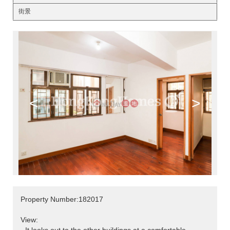
街景
<
>
Property Number:182017
View: