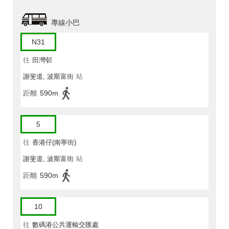
專線小巴
N31
往
田灣邨
謝斐道, 波斯富街
站
距離
590m
5
往
香港仔(南寧街)
謝斐道, 波斯富街
站
距離
590m
10
往
數碼港公共運輸交匯處