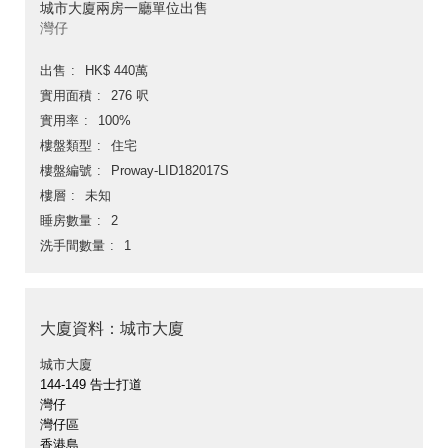
城市大廈兩房一廳單位出售
灣仔
出售
HK$ 440萬
實用面積
276 呎
實用率
100%
樓盤類型
住宅
樓盤編號
Proway-LID182017S
樓層
未知
睡房數量
2
洗手間數量
1
大廈資料：城市大廈
城市大廈
144-149 告士打道
灣仔
灣仔區
香港島